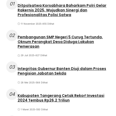
01
Ditpolsatwa Korsabhara Baharkam Polri Gelar
Rakernis 2025, Wujudkan Sinergi dan
Profesionalitas Polisi Satwa
11 November 2025
•
855 Dilihat
02
Pembangunan SMP Negeri 5 Curug Tertunda,
Oknum Perangkat Desa Diduga Lakukan
Pemerasan
29 Juli 2025
•
827 Dilihat
03
Integritas Gubernur Banten Diuji dalam Proses
Pengisian Jabatan Sekda
28 Mei 2025
•
568 Dilihat
04
Kabupaten Tangerang Cetak Rekor! Investasi
2024 Tembus Rp26,2 Triliun
1 Maret 2025
•
550 Dilihat