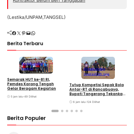
Kontraktor Belum Beri Tanggapan
(Lestika/UNPAM,TANGSEL)
Facebook
Twitter
Pinterest
Mail
WhatsApp
Berita Terbaru
Berita
Branding
Inspirasi
Berita
Branding
Inspirasi
Olah raga
Semarak HUT ke-81 RI,
P
Pemdes Karang Tengah
Tutup Kompetisi Sepak Bola
D
Gelar Beragam Kegiatan
Antar-RT di Rancabuaya,
T
Bupati Tangerang Tekankan
5 jam lalu
•
49 Dilihat
Sportivitas dan Persatuan
6 jam lalu
•
124 Dilihat
Berita Populer