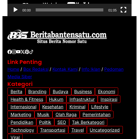
V
00:00
01:05
i
d
e
o
Link Penting
Home
/
Box Redaksi
/
Kontak Kami
/
Info Iklan
/
Pedoman
Media Siber
Kategori
Berita
Branding
Budaya
Business
Ekonomi
Health & Fitness
Hukum
Infrastruktur
Inspirasi
Internasional
Kesehatan
Kriminal
Lifestyle
Marketing
Musik
Olah Raga
Pemerintahan
Pendidikan
Politik
SEO
Tak Berkategori
Technology
Transportasi
Travel
Uncategorized
Viral