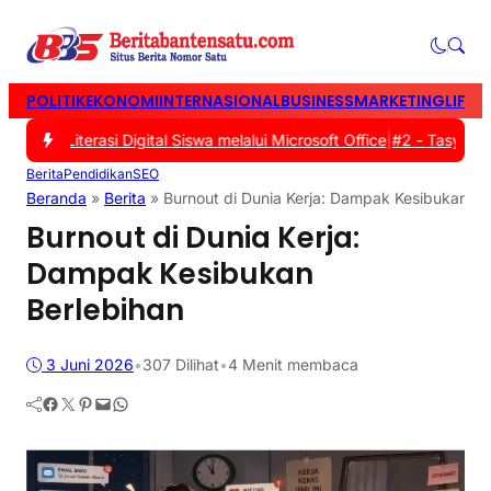
POLITIK
EKONOMI
INTERNASIONAL
BUSINESS
MARKETING
LIFES
 Literasi Digital Siswa melalui Microsoft Office
|
#2 -
Tasyakuran W
Berita
Pendidikan
SEO
Beranda
»
Berita
»
Burnout di Dunia Kerja: Dampak Kesibukan Be
Burnout di Dunia Kerja:
Dampak Kesibukan
Berlebihan
3 Juni 2026
•
307
Dilihat
•
4 Menit membaca
Facebook
Twitter
Pinterest
Mail
WhatsApp