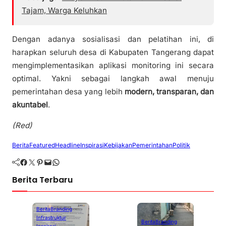
Tajam, Warga Keluhkan
Dengan adanya sosialisasi dan pelatihan ini, di
harapkan seluruh desa di Kabupaten Tangerang dapat
mengimplementasikan aplikasi monitoring ini secara
optimal. Yakni sebagai langkah awal menuju
pemerintahan desa yang lebih
modern, transparan, dan
akuntabel
.
(Red)
Berita
Featured
Headline
Inspirasi
Kebijakan
Pemerintahan
Politik
Facebook
Twitter
Pinterest
Mail
WhatsApp
Berita Terbaru
Berita
Branding
Infrastruktur
Berita
Branding