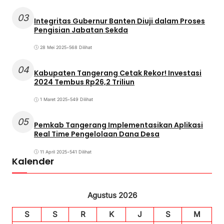
03
Integritas Gubernur Banten Diuji dalam Proses
Pengisian Jabatan Sekda
28 Mei 2025
•
568 Dilihat
04
Kabupaten Tangerang Cetak Rekor! Investasi
2024 Tembus Rp26,2 Triliun
1 Maret 2025
•
549 Dilihat
05
Pemkab Tangerang Implementasikan Aplikasi
Real Time Pengelolaan Dana Desa
11 April 2025
•
541 Dilihat
Kalender
Agustus 2026
S
S
R
K
J
S
M