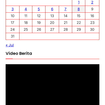
1
2
3
4
5
6
7
8
9
10
11
12
13
14
15
16
17
18
19
20
21
22
23
24
25
26
27
28
29
30
31
« Jul
Video Berita
P
e
m
u
t
a
r