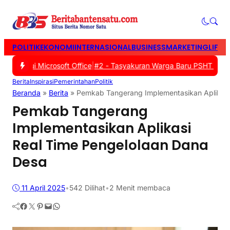
POLITIK
EKONOMI
INTERNASIONAL
BUSINESS
MARKETING
LIFES
melalui Microsoft Office
|
#2 -
Tasyakuran Warga Baru PSHT Tangeran
Berita
Inspirasi
Pemerintahan
Politik
Beranda
»
Berita
»
Pemkab Tangerang Implementasikan Aplikasi
Pemkab Tangerang
Implementasikan Aplikasi
Real Time Pengelolaan Dana
Desa
11 April 2025
•
542
Dilihat
•
2 Menit membaca
Facebook
Twitter
Pinterest
Mail
WhatsApp