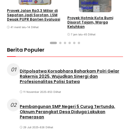
Inspirasi
Infrastruktur
Inspirasi
Proyek Jalan Rp3,3 Miliar di
W
Sepatan Jadi Sorotan, LSM
S
Proyek Hotmix Kuta Bumi
Desak PUPR Banten Evaluasi
D
Disorot Tajam, Warga
G
Keluhkan
41 menit lalu
•
14 Dilihat
7 jam lalu
•
45 Dilihat
Berita Populer
01
Ditpolsatwa Korsabhara Baharkam Polri Gelar
Rakernis 2025, Wujudkan Sinergi dan
Profesionalitas Polisi Satwa
11 November 2025
•
853 Dilihat
02
Pembangunan SMP Negeri 5 Curug Tertunda,
Oknum Perangkat Desa Diduga Lakukan
Pemerasan
29 Juli 2025
•
826 Dilihat