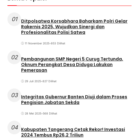
01
Ditpolsatwa Korsabhara Baharkam Polri Gelar
Rakernis 2025, Wujudkan Sinergi dan
Profesionalitas Polisi Satwa
11 November 2025
•
853 Dilihat
02
Pembangunan SMP Negeri 5 Curug Tertunda,
Oknum Perangkat Desa Diduga Lakukan
Pemerasan
29 Juli 2025
•
827 Dilihat
03
Integritas Gubernur Banten Diuji dalam Proses
Pengisian Jabatan Sekda
28 Mei 2025
•
568 Dilihat
04
Kabupaten Tangerang Cetak Rekor! Investasi
2024 Tembus Rp26,2 Triliun