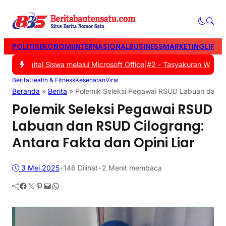
POLITIK
EKONOMI
INTERNASIONAL
BUSINESS
MARKETING
LIFES
 Digital Siswa melalui Microsoft Office
|
#2 -
Tasyakuran Warga Bar
Berita
Health & Fitness
Kesehatan
Viral
Beranda
»
Berita
»
Polemik Seleksi Pegawai RSUD Labuan dan RS
Polemik Seleksi Pegawai RSUD
Labuan dan RSUD Cilograng:
Antara Fakta dan Opini Liar
3 Mei 2025
•
146
Dilihat
•
2 Menit membaca
Facebook
Twitter
Pinterest
Mail
WhatsApp