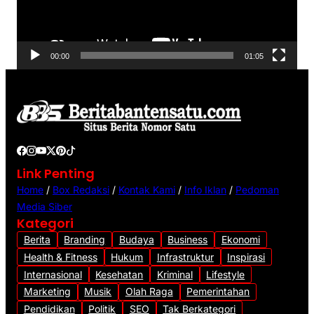
a
r
V
00:00
01:05
i
d
e
o
Link Penting
Home
/
Box Redaksi
/
Kontak Kami
/
Info Iklan
/
Pedoman
Media Siber
Kategori
Berita
Branding
Budaya
Business
Ekonomi
Health & Fitness
Hukum
Infrastruktur
Inspirasi
Internasional
Kesehatan
Kriminal
Lifestyle
Marketing
Musik
Olah Raga
Pemerintahan
Pendidikan
Politik
SEO
Tak Berkategori