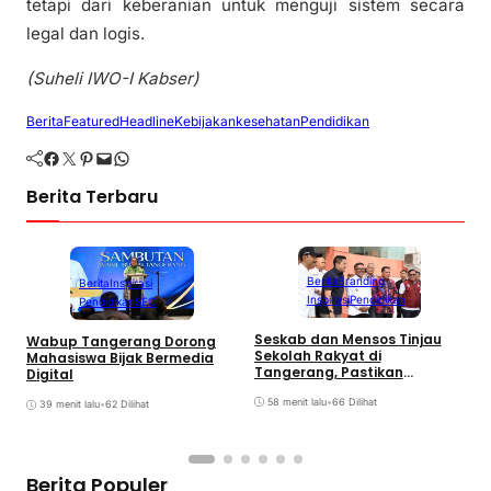
tetapi dari keberanian untuk menguji sistem secara
legal dan logis.
(Suheli IWO-I Kabser)
Berita
Featured
Headline
Kebijakan
kesehatan
Pendidikan
Facebook
Twitter
Pinterest
Mail
WhatsApp
Berita Terbaru
Berita
Branding
Berita
Inspirasi
Inspirasi
Pendidikan
Pendidikan
SEO
Seskab dan Mensos Tinjau
Wabup Tangerang Dorong
K
Sekolah Rakyat di
Mahasiswa Bijak Bermedia
P
Tangerang, Pastikan
Digital
K
Kesiapan Calon Siswa
H
58 menit lalu
•
66 Dilihat
39 menit lalu
•
62 Dilihat
Berita Populer