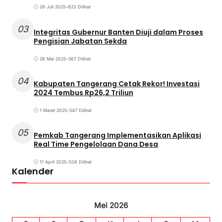
29 Juli 2025
•
823 Dilihat
03
Integritas Gubernur Banten Diuji dalam Proses
Pengisian Jabatan Sekda
28 Mei 2025
•
567 Dilihat
04
Kabupaten Tangerang Cetak Rekor! Investasi
2024 Tembus Rp26,2 Triliun
1 Maret 2025
•
547 Dilihat
05
Pemkab Tangerang Implementasikan Aplikasi
Real Time Pengelolaan Dana Desa
11 April 2025
•
538 Dilihat
Kalender
Mei 2026