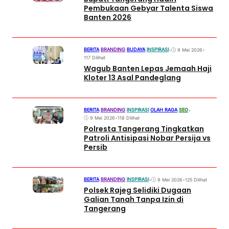
Pembukaan Gebyar Talenta Siswa
Banten 2026
BERITA
|
BRANDING
|
BUDAYA
|
INSPIRASI
•
9 Mei 2026
•
117 Dilihat
Wagub Banten Lepas Jemaah Haji
Kloter 13 Asal Pandeglang
BERITA
|
BRANDING
|
INSPIRASI
|
OLAH RAGA
|
SEO
•
9 Mei 2026
•
118 Dilihat
Polresta Tangerang Tingkatkan
Patroli Antisipasi Nobar Persija vs
Persib
BERITA
|
BRANDING
|
INSPIRASI
•
9 Mei 2026
•
125 Dilihat
Polsek Rajeg Selidiki Dugaan
Galian Tanah Tanpa Izin di
Tangerang