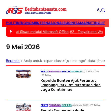
POLITIK
EKONOMI
INTERNASIONAL
BUSINESS
MARKETING
LIFES
i Digital Siswa melalui Microsoft Office
|
#2 -
Tasyakuran Warga Bar
9 Mei 2026
Beranda
»
Arsip untuk <span class="js-time-ago" data-time
BERITA
|
BRANDING
|
HUKUM
|
INSPIRASI
•
9 Mei 2026
•
137 Dilihat
Kapolda Banten Ajak Perantau
Lampung Perkuat Persatuan dan
Jaga Kamtibmas
BERITA
|
BRANDING
|
INSPIRASI
•
9 Mei 2026
•
167 Dilihat
Bupati Tangerang Hadiri