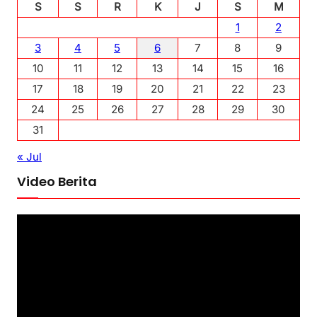
S
S
R
K
J
S
M
1
2
3
4
5
6
7
8
9
10
11
12
13
14
15
16
17
18
19
20
21
22
23
24
25
26
27
28
29
30
31
« Jul
Video Berita
P
e
m
u
t
a