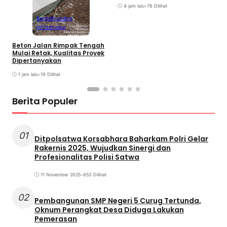
4 jam lalu
•
78 Dilihat
Berita
Branding
Infrastruktur
Beton Jalan Rimpak Tengah
Mulai Retak, Kualitas Proyek
Dipertanyakan
1 jam lalu
•
19 Dilihat
Berita Populer
01
Ditpolsatwa Korsabhara Baharkam Polri Gelar
Rakernis 2025, Wujudkan Sinergi dan
Profesionalitas Polisi Satwa
11 November 2025
•
853 Dilihat
02
Pembangunan SMP Negeri 5 Curug Tertunda,
Oknum Perangkat Desa Diduga Lakukan
Pemerasan