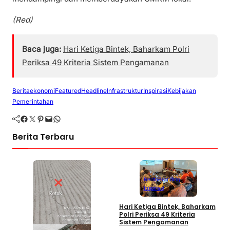
(Red)
Baca juga:
Hari Ketiga Bintek, Baharkam Polri
Periksa 49 Kriteria Sistem Pengamanan
Berita
ekonomi
Featured
Headline
Infrastruktur
Inspirasi
Kebijakan
Pemerintahan
Facebook
Twitter
Pinterest
Mail
WhatsApp
Berita Terbaru
Berita
Branding
Inspirasi
P
P
Hari Ketiga Bintek, Baharkam
T
Polri Periksa 49 Kriteria
P
Sistem Pengamanan