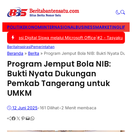
POLITIK
EKONOMI
INTERNASIONAL
BUSINESS
MARKETING
LIFES
erasi Digital Siswa melalui Microsoft Office
|
#2 -
Tasyakuran Warg
Berita
Inspirasi
Pemerintahan
Beranda
»
Berita
»
Program Jemput Bola NIB: Bukti Nyata Du
Program Jemput Bola NIB:
Bukti Nyata Dukungan
Pemkab Tangerang untuk
UMKM
12 Juni 2025
•
161
Dilihat
•
2 Menit membaca
Facebook
Twitter
Pinterest
Mail
WhatsApp