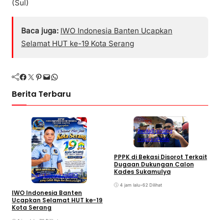
(Sul)
Baca juga:
IWO Indonesia Banten Ucapkan
Selamat HUT ke-19 Kota Serang
Facebook
Twitter
Pinterest
Mail
WhatsApp
Berita Terbaru
Berita
Branding
Inspirasi
Politik
PPPK di Bekasi Disorot Terkait
S
Dugaan Dukungan Calon
P
Kades Sukamulya
Berita
Inspirasi
SEO
M
4 jam lalu
•
62 Dilihat
IWO Indonesia Banten
Ucapkan Selamat HUT ke-19
Kota Serang