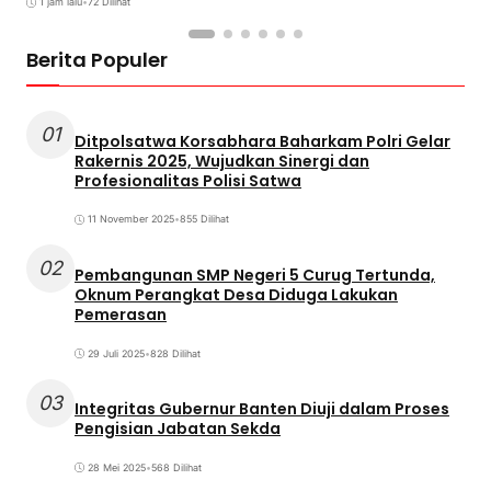
1 jam lalu
•
72 Dilihat
Berita Populer
01
Ditpolsatwa Korsabhara Baharkam Polri Gelar
Rakernis 2025, Wujudkan Sinergi dan
Profesionalitas Polisi Satwa
11 November 2025
•
855 Dilihat
02
Pembangunan SMP Negeri 5 Curug Tertunda,
Oknum Perangkat Desa Diduga Lakukan
Pemerasan
29 Juli 2025
•
828 Dilihat
03
Integritas Gubernur Banten Diuji dalam Proses
Pengisian Jabatan Sekda
28 Mei 2025
•
568 Dilihat