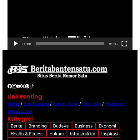
o
u
t
a
r
V
00:00
01:05
i
d
e
o
Link Penting
Home
/
Box Redaksi
/
Kontak Kami
/
Info Iklan
/
Pedoman
Media Siber
Kategori
Berita
Branding
Budaya
Business
Ekonomi
Health & Fitness
Hukum
Infrastruktur
Inspirasi