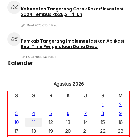
04
Kabupaten Tangerang Cetak Rekor! Investasi
2024 Tembus Rp26,2 Triliun
1 Maret 2025
•
550 Dilihat
05
Pemkab Tangerang Implementasikan Aplikasi
Real Time Pengelolaan Dana Desa
11 April 2025
•
542 Dilihat
Kalender
Agustus 2026
S
S
R
K
J
S
M
1
2
3
4
5
6
7
8
9
10
11
12
13
14
15
16
17
18
19
20
21
22
23