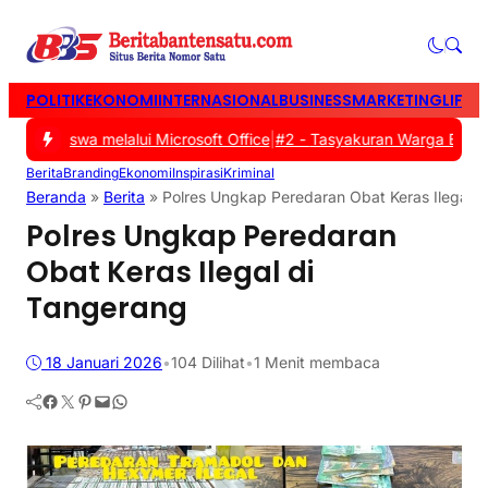
POLITIK
EKONOMI
INTERNASIONAL
BUSINESS
MARKETING
LIFES
ital Siswa melalui Microsoft Office
|
#2 -
Tasyakuran Warga Baru PS
Berita
Branding
Ekonomi
Inspirasi
Kriminal
Beranda
»
Berita
»
Polres Ungkap Peredaran Obat Keras Ilegal d
Polres Ungkap Peredaran
Obat Keras Ilegal di
Tangerang
18 Januari 2026
•
104
Dilihat
•
1 Menit membaca
Facebook
Twitter
Pinterest
Mail
WhatsApp