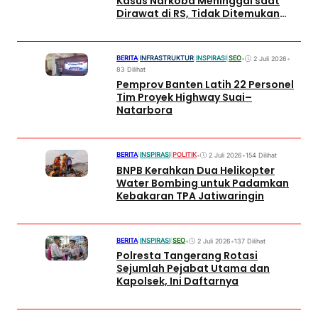
Kasus Narkoba Meninggal saat
Dirawat di RS, Tidak Ditemukan
Tanda Kekerasan
BERITA
|
INFRASTRUKTUR
|
INSPIRASI
|
SEO
•
2 Juli 2026
•
83 Dilihat
Pemprov Banten Latih 22 Personel
Tim Proyek Highway Suai–
Natarbora
BERITA
|
INSPIRASI
|
POLITIK
•
2 Juli 2026
•
154 Dilihat
BNPB Kerahkan Dua Helikopter
Water Bombing untuk Padamkan
Kebakaran TPA Jatiwaringin
BERITA
|
INSPIRASI
|
SEO
•
2 Juli 2026
•
137 Dilihat
Polresta Tangerang Rotasi
Sejumlah Pejabat Utama dan
Kapolsek, Ini Daftarnya