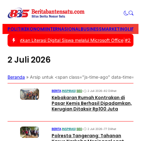
POLITIK
EKONOMI
INTERNASIONAL
BUSINESS
MARKETING
LIFES
ngkatkan Literasi Digital Siswa melalui Microsoft Office
|
#2 -
Tasy
2 Juli 2026
Beranda
»
Arsip untuk <span class="js-time-ago" data-time=
BERITA
|
INSPIRASI
|
SEO
•
2 Juli 2026
•
82 Dilihat
Kebakaran Rumah Kontrakan di
Pasar Kemis Berhasil Dipadamkan,
Kerugian Ditaksir Rp100 Juta
BERITA
|
INSPIRASI
|
SEO
•
2 Juli 2026
•
77 Dilihat
Polresta Tangerang: Tahanan