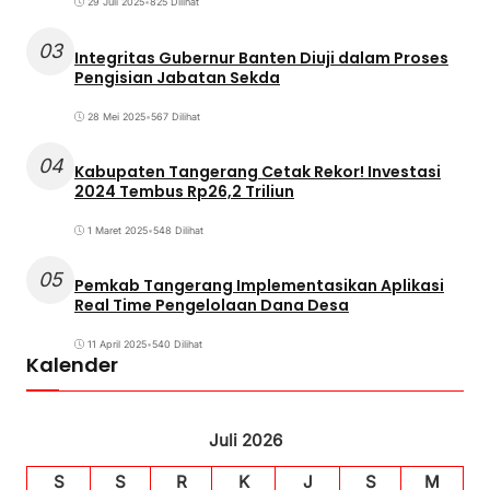
29 Juli 2025
•
825 Dilihat
03
Integritas Gubernur Banten Diuji dalam Proses
Pengisian Jabatan Sekda
28 Mei 2025
•
567 Dilihat
04
Kabupaten Tangerang Cetak Rekor! Investasi
2024 Tembus Rp26,2 Triliun
1 Maret 2025
•
548 Dilihat
05
Pemkab Tangerang Implementasikan Aplikasi
Real Time Pengelolaan Dana Desa
11 April 2025
•
540 Dilihat
Kalender
Juli 2026
S
S
R
K
J
S
M