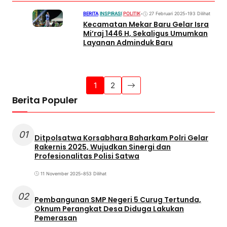
BERITA
|
INSPIRASI
|
POLITIK
•
27 Februari 2025
•
193 Dilihat
Kecamatan Mekar Baru Gelar Isra
Mi’raj 1446 H, Sekaligus Umumkan
Layanan Adminduk Baru
1
2
Berita Populer
01
Ditpolsatwa Korsabhara Baharkam Polri Gelar
Rakernis 2025, Wujudkan Sinergi dan
Profesionalitas Polisi Satwa
11 November 2025
•
853 Dilihat
02
Pembangunan SMP Negeri 5 Curug Tertunda,
Oknum Perangkat Desa Diduga Lakukan
Pemerasan