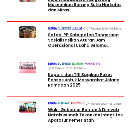
Musnahkan Barang Bukti Narkoba
dan Miras
BERITA
|
BUSINESS
|
HUKUM
•
27 Februari 2025
•
155 Dilihat
Satpol PP Kabupaten Tangerang
Sosialisasikan Aturan Jam
Operasional Usaha Selama
Ramadan 2025
BERITA
|
BUSINESS
|
EKONOMI
|
MARKETING
•
27 Februari 2025
•
124 Dilihat
Kapolri dan TNI Bagikan Paket
Bansos untuk Masyarakat Jelang
Ramadan 2025
BERITA
|
INSPIRASI
|
POLITIK
•
27 Februari 2025
•
156 Dilihat
Wakil Gubernur Banten A Dimyati
Natakusumah Tekankan Integritas
Aparatur Pemerintah