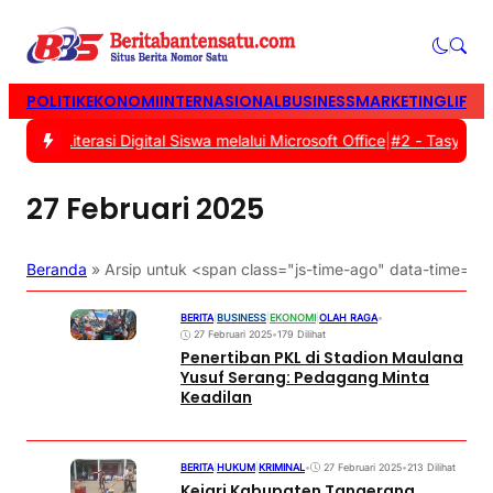
POLITIK
EKONOMI
INTERNASIONAL
BUSINESS
MARKETING
LIFES
an Literasi Digital Siswa melalui Microsoft Office
|
#2 -
Tasyakuran
27 Februari 2025
Beranda
»
Arsip untuk <span class="js-time-ago" data-time=
BERITA
|
BUSINESS
|
EKONOMI
|
OLAH RAGA
•
27 Februari 2025
•
179 Dilihat
Penertiban PKL di Stadion Maulana
Yusuf Serang: Pedagang Minta
Keadilan
BERITA
|
HUKUM
|
KRIMINAL
•
27 Februari 2025
•
213 Dilihat
Kejari Kabupaten Tangerang