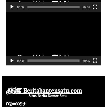
V
00:00
07:06
i
P
d
e
e
m
o
u
t
a
r
V
00:00
01:05
i
d
e
o