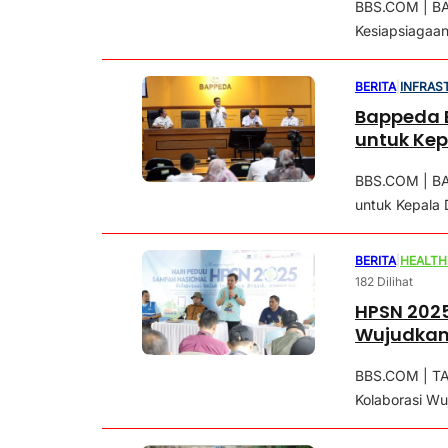
BBS.COM | BA
Kesiapsiagaa
BERITA
|
INFRAS
Bappeda B
untuk Kep
BBS.COM | BA
untuk Kepala D
BERITA
|
HEALTH
182 Dilihat
HPSN 2025
Wujudkan 
BBS.COM | T
Kolaborasi Wu