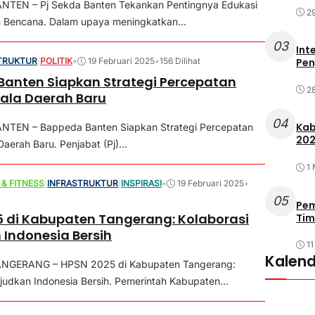
NTEN – Pj Sekda Banten Tekankan Pentingnya Edukasi
29
n Bencana. Dalam upaya meningkatkan...
03
Int
TRUKTUR
|
POLITIK
•
19 Februari 2025
•
156 Dilihat
Pen
anten Siapkan Strategi Percepatan
2
ala Daerah Baru
04
Kab
NTEN – Bappeda Banten Siapkan Strategi Percepatan
202
aerah Baru. Penjabat (Pj)...
1
 & FITNESS
|
INFRASTRUKTUR
|
INSPIRASI
•
19 Februari 2025
•
05
Pem
 di Kabupaten Tangerang: Kolaborasi
Tim
Indonesia Bersih
11
Kalend
ANGERANG – HPSN 2025 di Kabupaten Tangerang:
judkan Indonesia Bersih. Pemerintah Kabupaten...