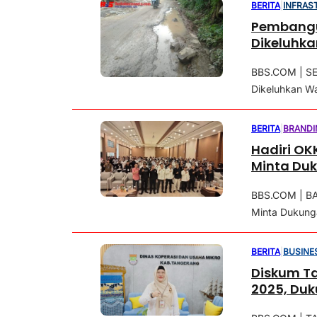
BERITA
|
INFRAS
Pembangu
Dikeluhk
BBS.COM | SE
Dikeluhkan Wa
BERITA
|
BRANDI
Hadiri OK
Minta Du
BBS.COM | BA
Minta Dukunga
BERITA
|
BUSINE
Diskum Ta
2025, Duk