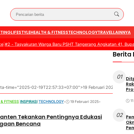
TING
LIFESTYLE
HEALTH & FITNESS
TECHNOLOGY
TRAVEL
LAINNYA
2 -
Tasyakuran Warga Baru PSHT Tangerang Angkatan 41, Bupati Do
Berita
01
Dit
Rak
 data-time="2025-02-19T22:57:33+07:00">19 Februari 2025</span>
Pro
1
 & FITNESS
|
INSPIRASI
|
TECHNOLOGY
•
19 Februari 2025
•
02
Banten Tekankan Pentingnya Edukasi
Pem
Okn
agaan Bencana
Pe