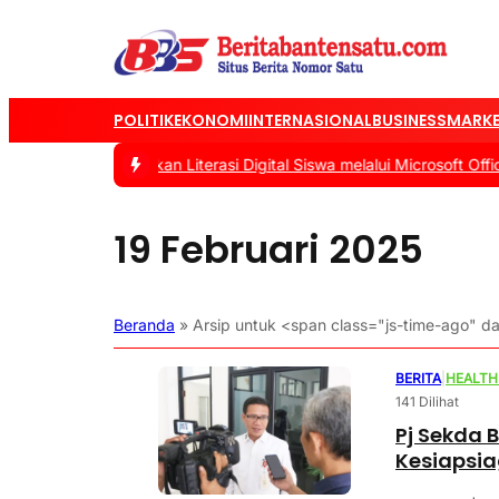
POLITIK
EKONOMI
INTERNASIONAL
BUSINESS
MARKE
Fokus Tingkatkan Literasi Digital Siswa melalui Microsoft Office
|
#
19 Februari 2025
Beranda
»
Arsip untuk <span class="js-time-ago"
BERITA
|
HEALTH
141 Dilihat
Pj Sekda 
Kesiapsi