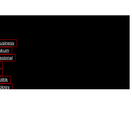
usiness
ukum
asional
litik
ology
orized