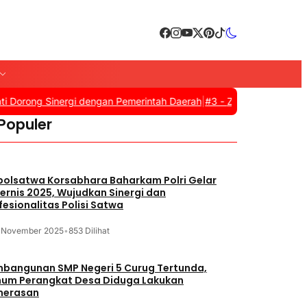
rong Sinergi dengan Pemerintah Daerah
|
#3 -
Zulkifli Hasan Resmi
 Populer
polsatwa Korsabhara Baharkam Polri Gelar
ernis 2025, Wujudkan Sinergi dan
fesionalitas Polisi Satwa
1 November 2025
•
853 Dilihat
bangunan SMP Negeri 5 Curug Tertunda,
um Perangkat Desa Diduga Lakukan
merasan