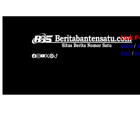
Link 
Home
/
B
Iklan
/
Pe
@Copyright Berita Banten Satu. All Rights Reserved