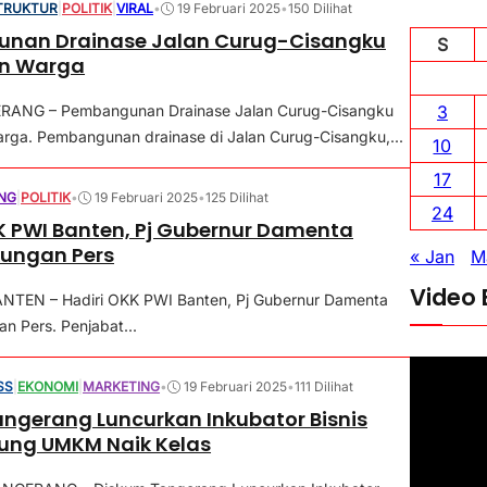
TRUKTUR
|
POLITIK
|
VIRAL
•
19 Februari 2025
•
150 Dilihat
nan Drainase Jalan Curug-Cisangku
S
an Warga
RANG – Pembangunan Drainase Jalan Curug-Cisangku
3
rga. Pembangunan drainase di Jalan Curug-Cisangku,...
10
17
NG
|
POLITIK
•
19 Februari 2025
•
125 Dilihat
24
K PWI Banten, Pj Gubernur Damenta
kungan Pers
« Jan
M
Video 
NTEN – Hadiri OKK PWI Banten, Pj Gubernur Damenta
n Pers. Penjabat...
P
SS
|
EKONOMI
|
MARKETING
•
19 Februari 2025
•
111 Dilihat
e
ngerang Luncurkan Inkubator Bisnis
m
ung UMKM Naik Kelas
u