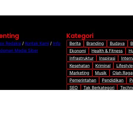
Penting
Kategori
ox Redaksi
/
Kontak Kami
/
Info
Berita
Branding
Budaya
B
doman Media Siber
Ekonomi
Health & Fitness
H
Infrastruktur
Inspirasi
Intern
Kesehatan
Kriminal
Lifestyle
Marketing
Musik
Olah Raga
Pemerintahan
Pendidikan
Po
SEO
Tak Berkategori
Techn
Transportasi
Travel
Uncateg
Viral