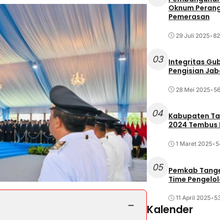
Oknum Perang
Pemerasan
29 Juli 2025
•
82
03
Integritas Gu
Pengisian Ja
28 Mei 2025
•
56
04
Kabupaten Tan
2024 Tembus R
1 Maret 2025
•
5
05
Pemkab Tange
Time Pengelo
11 April 2025
•
53
−
Kalender