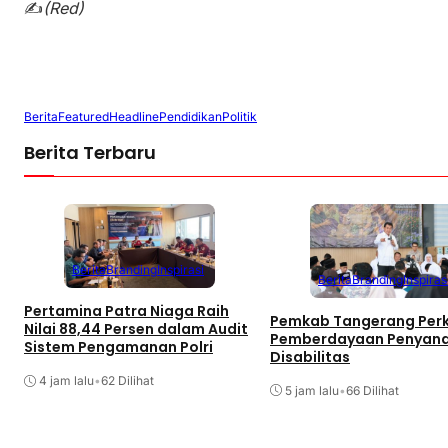
✍️
(Red)
Berita
Featured
Headline
Pendidikan
Politik
Berita Terbaru
Berita
Branding
Inspirasi
Berita
Branding
Inspiras
Pertamina Patra Niaga Raih
Pemkab Tangerang Per
Nilai 88,44 Persen dalam Audit
Pemberdayaan Penyan
Sistem Pengamanan Polri
Disabilitas
4 jam lalu
•
62 Dilihat
5 jam lalu
•
66 Dilihat