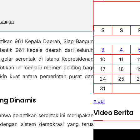
ntangan
S
S
ntikan 961 Kepala Daerah, Siap Bangun
3
4
antik 961 kepala daerah dari seluruh
gelar serentak di Istana Kepresidenan
10
11
1
antikan ini menjadi momen penting bagi
17
18
1
kin kuat antara pemerintah pusat dan
24
25
2
31
ang Dinamis
« Jul
Video Berita
wa pelantikan serentak ini merupakan
 dengan sistem demokrasi yang terus
P