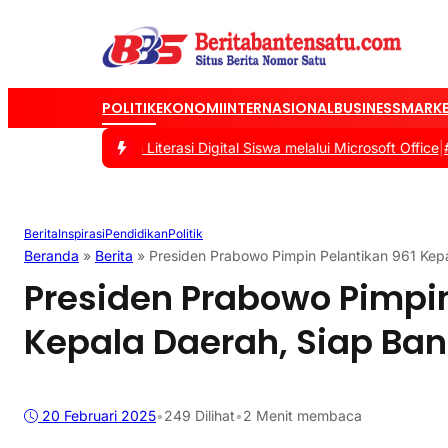
POLITIK
EKONOMI
INTERNASIONAL
BUSINESS
MARKE
ngkatkan Literasi Digital Siswa melalui Microsoft Office
|
#2 -
Tasya
Berita
Inspirasi
Pendidikan
Politik
Beranda
»
Berita
»
Presiden Prabowo Pimpin Pelantikan 961 Kep
Presiden Prabowo Pimpin
Kepala Daerah, Siap Ba
20 Februari 2025
•
249
Dilihat
•
2 Menit membaca