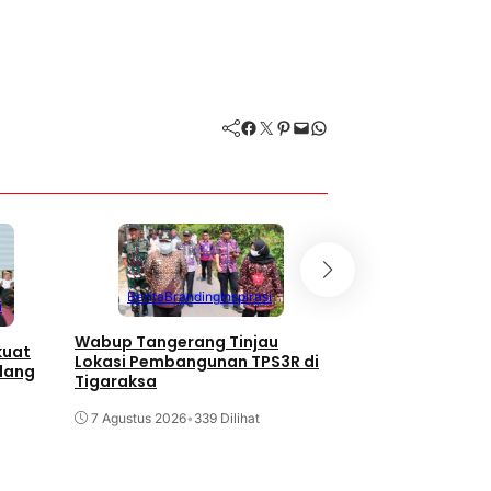
Facebook
Twitter
Pinterest
Mail
WhatsApp
Berita
Branding
Inspirasi
i
Berita
Branding
Wabup Tangerang Tinjau
kuat
132 Bayi di Kabup
Lokasi Pembangunan TPS3R di
dang
Tangerang Terima 
Tigaraksa
Wisuda ASI
7 Agustus 2026
•
339 Dilihat
7 Agustus 2026
•
127 