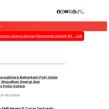
ergi dengan Pemerintah Daerah
|
#3 -
Zulkifli Hasan Resmi Tutup A
orsabhara Baharkam Polri Gelar
, Wujudkan Sinergi dan
s Polisi Satwa
025
•
853 Dilihat
SMP Negeri 5 Curug Tertunda,