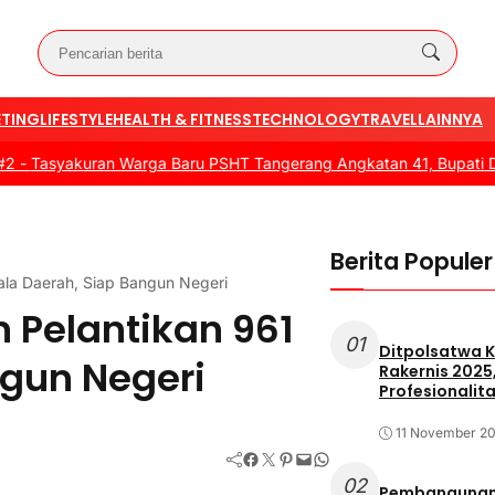
TING
LIFESTYLE
HEALTH & FITNESS
TECHNOLOGY
TRAVEL
LAINNYA
kuran Warga Baru PSHT Tangerang Angkatan 41, Bupati Dorong Sin
Berita Populer
ala Daerah, Siap Bangun Negeri
 Pelantikan 961
01
Ditpolsatwa K
ngun Negeri
Rakernis 2025
Profesionalita
11 November 2
Facebook
Twitter
Pinterest
Mail
WhatsApp
02
Pembangunan 