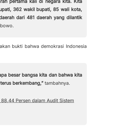
ah pertama kali di negara kita. Kita
d
pati, 362 wakil bupati, 85 wali kota,
e
daerah dari 481 daerah yang dilantik
o
abowo.
akan bukti bahwa demokrasi Indonesia
apa besar bangsa kita dan bahwa kita
 terus berkembang,”
tambahnya.
i 88,44 Persen dalam Audit Sistem