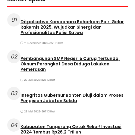
01
Ditpolsatwa Korsabhara Baharkam Polri Gelar
Rakernis 2025, Wujudkan Sinergi dan
Profesionalitas Polisi Satwa
11 November 2025
•
853 Dilihat
02
Pembangunan SMP Negeri 5 Curug Tertunda,
Oknum Perangkat Desa Diduga Lakukan
Pemerasan
29 Juli 2025
•
823 Dilihat
03
Integritas Gubernur Banten Diuji dalam Proses
Pengisian Jabatan Sekda
28 Mei 2025
•
567 Dilihat
04
Kabupaten Tangerang Cetak Rekor! Investasi
2024 Tembus Rp26,2 Triliun