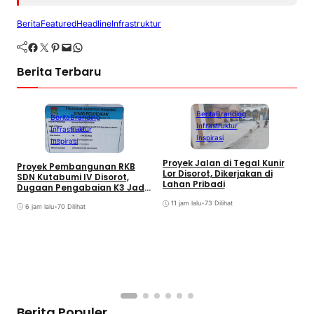
Berita
Featured
Headline
Infrastruktur
Facebook
Twitter
Pinterest
Mail
WhatsApp
Berita Terbaru
Berita
Branding
Berita
Branding
Infrastruktur
Infrastruktur
Inspirasi
Inspirasi
Proyek Jalan di Tegal Kunir
Proyek Pembangunan RKB
Lor Disorot, Dikerjakan di
SDN Kutabumi IV Disorot,
Lahan Pribadi
Dugaan Pengabaian K3 Jadi
Sorotan
11 jam lalu
•
73 Dilihat
6 jam lalu
•
70 Dilihat
D
K
M
K
S
Berita Populer