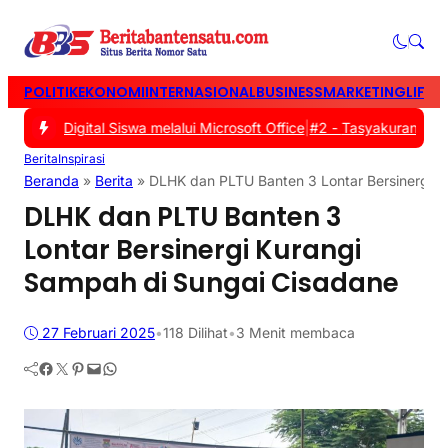
POLITIK
EKONOMI
INTERNASIONAL
BUSINESS
MARKETING
LIFES
si Digital Siswa melalui Microsoft Office
|
#2 -
Tasyakuran Warga B
Berita
Inspirasi
Beranda
»
Berita
»
DLHK dan PLTU Banten 3 Lontar Bersinergi K
DLHK dan PLTU Banten 3
Lontar Bersinergi Kurangi
Sampah di Sungai Cisadane
27 Februari 2025
•
118
Dilihat
•
3 Menit membaca
Facebook
Twitter
Pinterest
Mail
WhatsApp