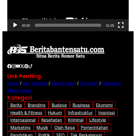
a
r
V
00:00
01:05
i
d
e
o
Link Penting
Home
/
Box Redaksi
/
Kontak Kami
/
Info Iklan
/
Pedoman
Media Siber
Kategori
Berita
Branding
Budaya
Business
Ekonomi
Health & Fitness
Hukum
Infrastruktur
Inspirasi
Internasional
Kesehatan
Kriminal
Lifestyle
Marketing
Musik
Olah Raga
Pemerintahan
Pendidikan
Politik
SEO
Tak Berkategori