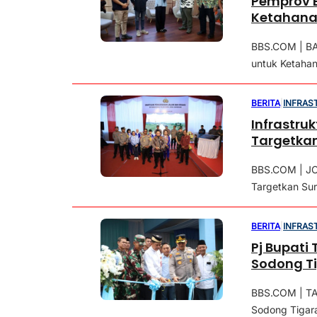
Pemprov B
Ketahana
BBS.COM | BA
untuk Ketahan
BERITA
|
INFRAS
Infrastruk
Targetkan
BBS.COM | JOG
Targetkan Surp
BERITA
|
INFRAS
Pj Bupati
Sodong T
BBS.COM | TA
Sodong Tigarak