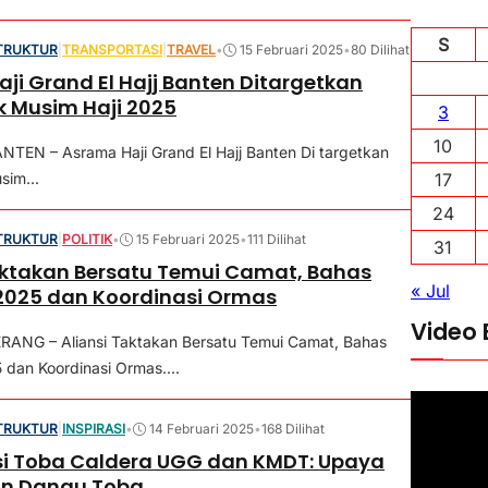
S
TRUKTUR
|
TRANSPORTASI
|
TRAVEL
•
15 Februari 2025
•
80 Dilihat
ji Grand El Hajj Banten Ditargetkan
k Musim Haji 2025
3
10
TEN – Asrama Haji Grand El Hajj Banten Di targetkan
sim...
17
24
TRUKTUR
|
POLITIK
•
15 Februari 2025
•
111 Dilihat
31
aktakan Bersatu Temui Camat, Bahas
« Jul
2025 dan Koordinasi Ormas
Video 
RANG – Aliansi Taktakan Bersatu Temui Camat, Bahas
dan Koordinasi Ormas....
P
TRUKTUR
|
INSPIRASI
•
14 Februari 2025
•
168 Dilihat
e
si Toba Caldera UGG dan KMDT: Upaya
m
an Danau Toba