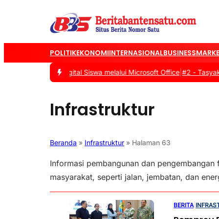
POLITIK
EKONOMI
INTERNASIONAL
BUSINESS
MARKE
kan Literasi Digital Siswa melalui Microsoft Office
|
#2 -
Tasyakura
Infrastruktur
Beranda
»
Infrastruktur
»
Halaman 63
Informasi pembangunan dan pengembangan fas
masyarakat, seperti jalan, jembatan, dan ener
BERITA
|
INFRAS