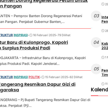
anten Dorong Regenerasi Petani untuk
29
n Pangan
03
NTEN – Pemprov Banten Dorong Regenerasi Petani
Int
Pen
an Pangan. Penjabat Gubernur Banten,...
2
TRUKTUR
|
INSPIRASI
•
16 Februari 2025
•
79 Dilihat
tur Baru di Kulonprogo, Kapolri
04
Kab
 Surplus Produksi Padi
202
1
JAKARTA – Infrastruktur Baru di Kulonprogo, Kapolri
lus Produksi Padi. Kapolri Jenderal...
05
Pem
Tim
TRUKTUR
|
INSPIRASI
|
POLITIK
•
15 Februari 2025
•
62 Dilihat
 Tangerang Resmikan Dapur Gizi di
11
Kalend
igaraksa
NGERANG – Pj Bupati Tangerang Resmikan Dapur Gizi di
sa. Penjabat (Pj)...