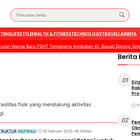
TING
LIFESTYLE
HEALTH & FITNESS
TECHNOLOGY
TRAVEL
LAINNYA
n Warga Baru PSHT Tangerang Angkatan 41, Bupati Dorong Sinergi
Berita
01
Dit
Rak
Pro
ilitas fisik yang mendukung aktivitas
1
gi.
02
Pem
Okn
TRUKTUR
|
INSPIRASI
•
16 Februari 2025
•
90 Dilihat
Pe