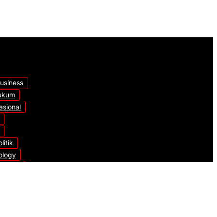
usiness
ukum
asional
litik
ology
orized