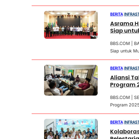
BERITA
|
INFRAS
Asrama Ha
Siap untu
BBS.COM | BAN
Siap untuk Mu
BERITA
|
INFRAS
Aliansi T
Program 
BBS.COM | SE
Program 2025 
BERITA
|
INFRAS
Kolabora
Pelestari