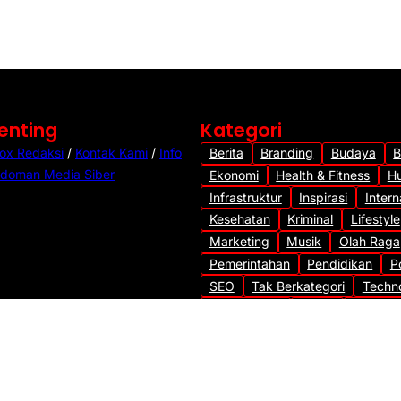
o
Penting
Kategori
ox Redaksi
/
Kontak Kami
/
Info
Berita
Branding
Budaya
B
doman Media Siber
Ekonomi
Health & Fitness
H
Infrastruktur
Inspirasi
Intern
Kesehatan
Kriminal
Lifestyle
Marketing
Musik
Olah Raga
Pemerintahan
Pendidikan
Po
SEO
Tak Berkategori
Techn
Transportasi
Travel
Uncateg
Viral