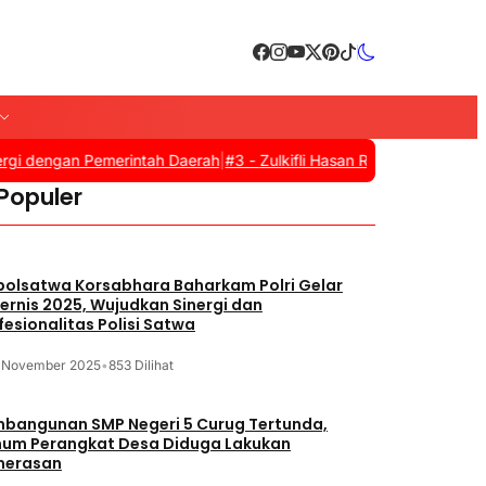
 dengan Pemerintah Daerah
|
#3 -
Zulkifli Hasan Resmi Tutup Apkasi
 Populer
polsatwa Korsabhara Baharkam Polri Gelar
ernis 2025, Wujudkan Sinergi dan
fesionalitas Polisi Satwa
1 November 2025
•
853 Dilihat
bangunan SMP Negeri 5 Curug Tertunda,
um Perangkat Desa Diduga Lakukan
merasan