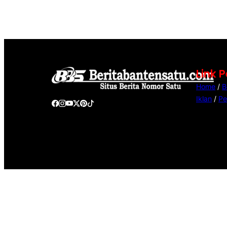
Link 
Home
/
B
Iklan
/
Pe
@Copyright Berita Banten Satu. All Rights Reserved