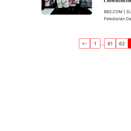
BBS.COM | SU
Pelestarian D
1
…
61
62