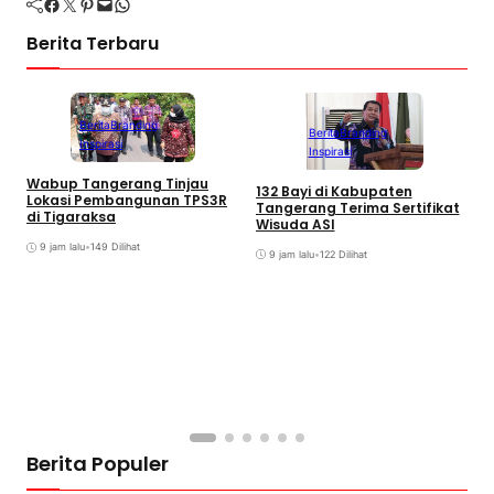
Facebook
Twitter
Pinterest
Mail
WhatsApp
Berita Terbaru
Berita
Branding
Berita
Branding
Inspirasi
Inspirasi
Wabup Tangerang Tinjau
D
132 Bayi di Kabupaten
Lokasi Pembangunan TPS3R
B
Tangerang Terima Sertifikat
di Tigaraksa
A
Wisuda ASI
9 jam lalu
•
149 Dilihat
9 jam lalu
•
122 Dilihat
Berita Populer