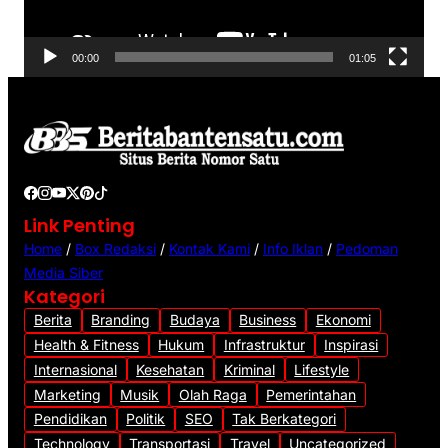
r
V
00:00
01:05
i
d
e
o
Link Penting
Home
/
Box Redaksi
/
Kontak Kami
/
Info Iklan
/
Pedoman
Media Siber
Kategori
Berita
Branding
Budaya
Business
Ekonomi
Health & Fitness
Hukum
Infrastruktur
Inspirasi
Internasional
Kesehatan
Kriminal
Lifestyle
Marketing
Musik
Olah Raga
Pemerintahan
Pendidikan
Politik
SEO
Tak Berkategori
Technology
Transportasi
Travel
Uncategorized