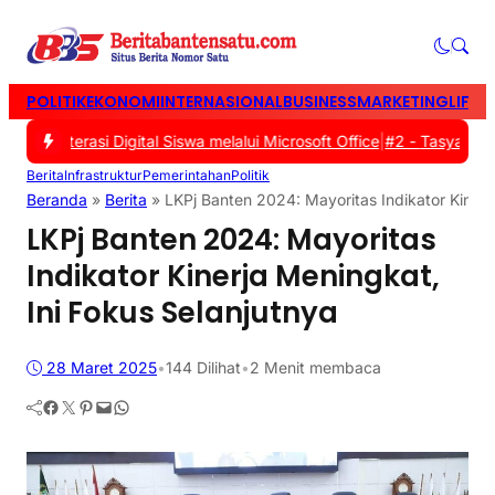
POLITIK
EKONOMI
INTERNASIONAL
BUSINESS
MARKETING
LIFES
iterasi Digital Siswa melalui Microsoft Office
|
#2 -
Tasyakuran Wa
Berita
Infrastruktur
Pemerintahan
Politik
Beranda
»
Berita
»
LKPj Banten 2024: Mayoritas Indikator Kinerj
LKPj Banten 2024: Mayoritas
Indikator Kinerja Meningkat,
Ini Fokus Selanjutnya
28 Maret 2025
•
144
Dilihat
•
2 Menit membaca
Facebook
Twitter
Pinterest
Mail
WhatsApp