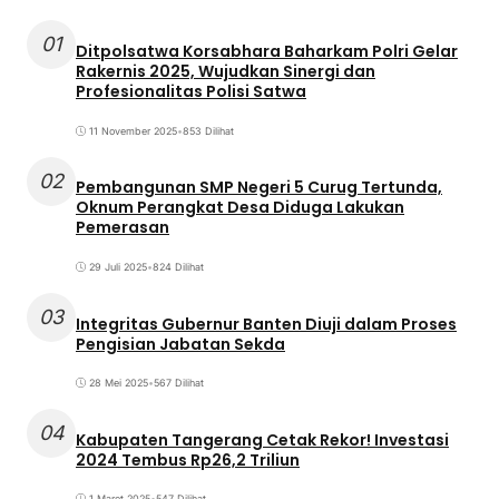
01
Ditpolsatwa Korsabhara Baharkam Polri Gelar
Rakernis 2025, Wujudkan Sinergi dan
Profesionalitas Polisi Satwa
11 November 2025
•
853 Dilihat
02
Pembangunan SMP Negeri 5 Curug Tertunda,
Oknum Perangkat Desa Diduga Lakukan
Pemerasan
29 Juli 2025
•
824 Dilihat
03
Integritas Gubernur Banten Diuji dalam Proses
Pengisian Jabatan Sekda
28 Mei 2025
•
567 Dilihat
04
Kabupaten Tangerang Cetak Rekor! Investasi
2024 Tembus Rp26,2 Triliun
1 Maret 2025
•
547 Dilihat