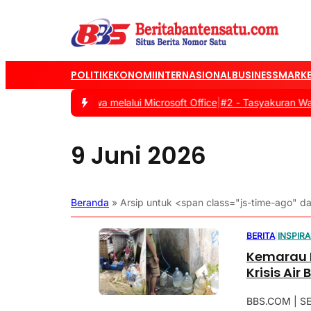
POLITIK
EKONOMI
INTERNASIONAL
BUSINESS
MARKE
rasi Digital Siswa melalui Microsoft Office
|
#2 -
Tasyakuran Warga 
9 Juni 2026
Beranda
»
Arsip untuk <span class="js-time-ago"
BERITA
|
INSPIRA
Kemarau 
Krisis Air
BBS.COM | S