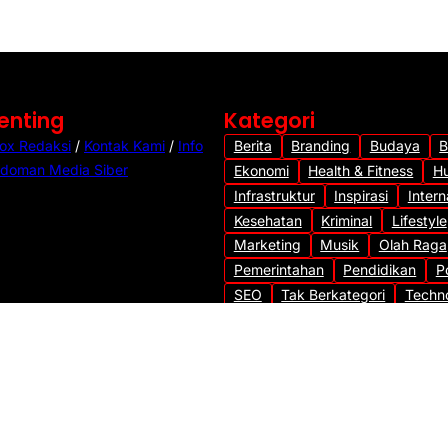
Penting
Kategori
ox Redaksi
/
Kontak Kami
/
Info
Berita
Branding
Budaya
B
doman Media Siber
Ekonomi
Health & Fitness
H
Infrastruktur
Inspirasi
Intern
Kesehatan
Kriminal
Lifestyle
Marketing
Musik
Olah Raga
Pemerintahan
Pendidikan
Po
SEO
Tak Berkategori
Techn
Transportasi
Travel
Uncateg
Viral