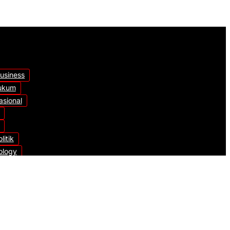
usiness
ukum
asional
litik
ology
orized