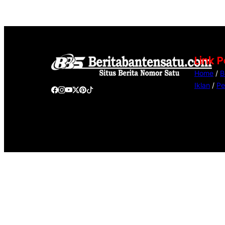
Link 
Home
/
B
Iklan
/
Pe
@Copyright Berita Banten Satu. All Rights Reserved