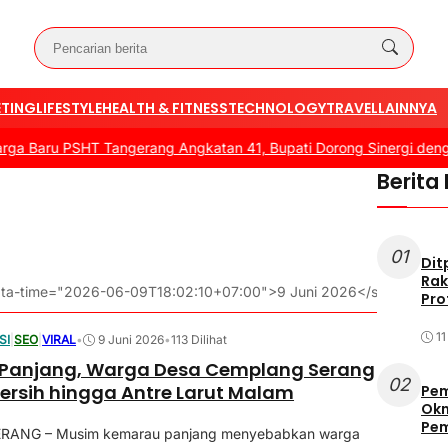
TING
LIFESTYLE
HEALTH & FITNESS
TECHNOLOGY
TRAVEL
LAINNYA
Baru PSHT Tangerang Angkatan 41, Bupati Dorong Sinergi dengan 
Berita
01
Dit
Rak
 data-time="2026-06-09T18:02:10+07:00">9 Juni 2026</span>
Pro
1
SI
|
SEO
|
VIRAL
•
9 Juni 2026
•
113 Dilihat
Panjang, Warga Desa Cemplang Serang
02
 Bersih hingga Antre Larut Malam
Pem
Okn
Pe
ERANG – Musim kemarau panjang menyebabkan warga