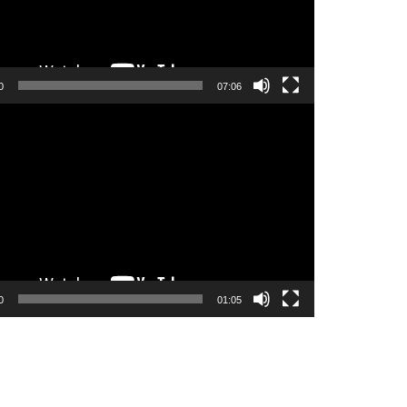
0
07:06
0
01:05