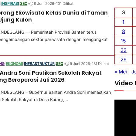
A
|
INSPIRASI
|
SEO
•
9 Juni 2026
•
101 Dilihat
rong Ekowisata Kelas Dunia di Taman
S
Ujung Kulon
1
8
NDEGLANG — Pemerintah Provinsi Banten terus
engembangan sektor pariwisata dengan mengangkat
15
22
29
NG
|
EKONOMI
|
INFRASTRUKTUR
|
SEO
•
9 Juni 2026
•
131 Dilihat
« Mei
Ju
Andra Soni Pastikan Sekolah Rakyat
g Beroperasi Juli 2026
Video 
NDEGLANG – Gubernur Banten Andra Soni memastikan
ekolah Rakyat di Desa Koranji,...
P
e
m
u