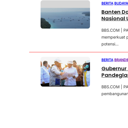
BERITA
|
BUDAY
Banten Do
Nasional 
BBS.COM | PA
memperkuat p
potensi...
BERITA
|
BRANDI
Gubernur 
Pandeglan
BBS.COM | PA
pembangunan S