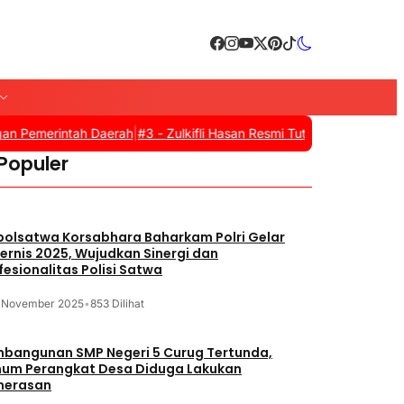
Pemerintah Daerah
|
#3 -
Zulkifli Hasan Resmi Tutup Apkasi Otonomi
 Populer
polsatwa Korsabhara Baharkam Polri Gelar
ernis 2025, Wujudkan Sinergi dan
fesionalitas Polisi Satwa
1 November 2025
•
853 Dilihat
bangunan SMP Negeri 5 Curug Tertunda,
um Perangkat Desa Diduga Lakukan
merasan