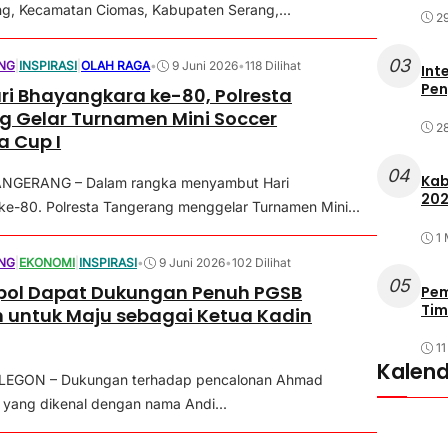
g, Kecamatan Ciomas, Kabupaten Serang,...
29
03
NG
|
INSPIRASI
|
OLAH RAGA
•
9 Juni 2026
•
118 Dilihat
Int
Pen
ri Bhayangkara ke-80, Polresta
 Gelar Turnamen Mini Soccer
2
a Cup I
04
Kab
ANGERANG – Dalam rangka menyambut Hari
202
e-80. Polresta Tangerang menggelar Turnamen Mini...
1
NG
|
EKONOMI
|
INSPIRASI
•
9 Juni 2026
•
102 Dilihat
05
pol Dapat Dukungan Penuh PGSB
Pem
Tim
 untuk Maju sebagai Ketua Kadin
11
Kalend
LEGON – Dukungan terhadap pencalonan Ahmad
 yang dikenal dengan nama Andi...