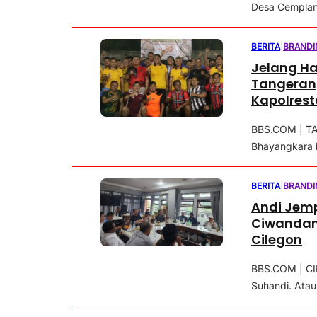
Desa Cemplan
BERITA
|
BRANDI
Jelang Ha
Tangerang
Kapolrest
BBS.COM | T
Bhayangkara k
BERITA
|
BRANDI
Andi Jem
Ciwandan
Cilegon
BBS.COM | CI
Suhandi. Atau