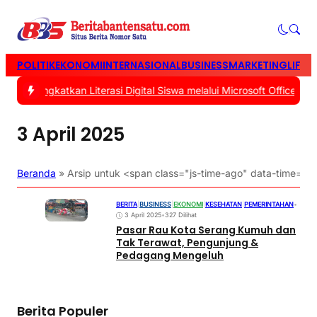
POLITIK
EKONOMI
INTERNASIONAL
BUSINESS
MARKETING
LIFES
us Tingkatkan Literasi Digital Siswa melalui Microsoft Office
|
#2 -
3 April 2025
Beranda
»
Arsip untuk <span class="js-time-ago" data-time=
BERITA
|
BUSINESS
|
EKONOMI
|
KESEHATAN
|
PEMERINTAHAN
•
3 April 2025
•
327 Dilihat
Pasar Rau Kota Serang Kumuh dan
Tak Terawat, Pengunjung &
Pedagang Mengeluh
Berita Populer