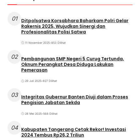
01
Ditpolsatwa Korsabhara Baharkam Polri Gelar
Rakernis 2025, Wujudkan Sinergi dan
Profesionalitas Polisi Satwa
11 November 2025
•
853 Dilihat
02
Pembangunan SMP Negeri 5 Curug Tertunda,
Oknum Perangkat Desa Diduga Lakukan
Pemerasan
29 Juli 2025
•
827 Dilihat
03
Integritas Gubernur Banten Diuji dalam Proses
Pengisian Jabatan Sekda
28 Mei 2025
•
568 Dilihat
04
Kabupaten Tangerang Cetak Rekor! Investasi
2024 Tembus Rp26,2 Triliun