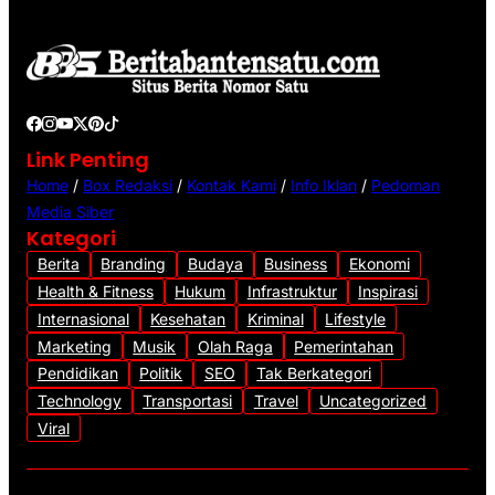
d
e
o
Link Penting
Home
/
Box Redaksi
/
Kontak Kami
/
Info Iklan
/
Pedoman
Media Siber
Kategori
Berita
Branding
Budaya
Business
Ekonomi
Health & Fitness
Hukum
Infrastruktur
Inspirasi
Internasional
Kesehatan
Kriminal
Lifestyle
Marketing
Musik
Olah Raga
Pemerintahan
Pendidikan
Politik
SEO
Tak Berkategori
Technology
Transportasi
Travel
Uncategorized
Viral