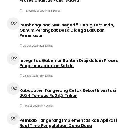
Profesionalitas Polisi Satwa
11 November 2025
•
853 Dilihat
02
Pembangunan SMP Negeri 5 Curug Tertunda,
Oknum Perangkat Desa Diduga Lakukan
Pemerasan
29 Juli 2025
•
823 Dilihat
03
Integritas Gubernur Banten Diuji dalam Proses
Pengisian Jabatan Sekda
28 Mei 2025
•
567 Dilihat
04
Kabupaten Tangerang Cetak Rekor! Investasi
2024 Tembus Rp26,2 Triliun
1 Maret 2025
•
547 Dilihat
05
Pemkab Tangerang Implementasikan Aplikasi
Real Time Pengelolaan Dana Desa