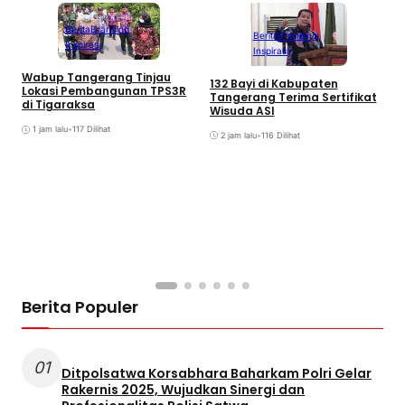
Berita
Branding
Berita
Branding
Inspirasi
Inspirasi
Wabup Tangerang Tinjau
D
132 Bayi di Kabupaten
Lokasi Pembangunan TPS3R
B
Tangerang Terima Sertifikat
di Tigaraksa
A
Wisuda ASI
1 jam lalu
•
117 Dilihat
2 jam lalu
•
116 Dilihat
Berita Populer
01
Ditpolsatwa Korsabhara Baharkam Polri Gelar
Rakernis 2025, Wujudkan Sinergi dan