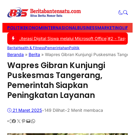
POLITIK
EKONOMI
INTERNASIONAL
BUSINESS
MARKETING
LIFES
 Literasi Digital Siswa melalui Microsoft Office
|
#2 -
Tasyakuran 
Berita
Health & Fitness
Pemerintahan
Politik
Beranda
»
Berita
»
Wapres Gibran Kunjungi Puskesmas Tangeran
Wapres Gibran Kunjungi
Puskesmas Tangerang,
Pemerintah Siapkan
Peningkatan Layanan
21 Maret 2025
•
149
Dilihat
•
2 Menit membaca
Facebook
Twitter
Pinterest
Mail
WhatsApp