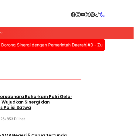
 Sinergi dengan Pemerintah Daerah
|
#3 -
Zulkifli Hasan Resmi Tutu
aga
orsabhara Baharkam Polri Gelar
, Wujudkan Sinergi dan
s Polisi Satwa
025
•
853 Dilihat
SMP Negeri 5 Curug Tertunda,