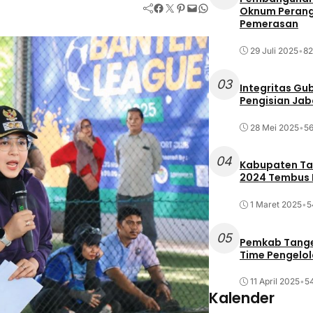
Facebook
Twitter
Pinterest
Mail
WhatsApp
Oknum Perang
Pemerasan
29 Juli 2025
•
82
03
Integritas Gu
Pengisian Ja
28 Mei 2025
•
56
04
Kabupaten Tan
2024 Tembus R
1 Maret 2025
•
5
05
Pemkab Tange
Time Pengelo
11 April 2025
•
54
Kalender