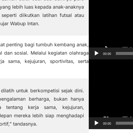
e
yang lebih luas kepada anak-anaknya
m
seperti diikutkan latihan futsal atau
u
ujar Wabup Intan.
t
a
r
gat penting bagi tumbuh kembang anak,
V
al dan sosial. Melalui kegiatan olahraga
00:00
i
a sama, kejujuran, sportivitas, serta
P
d
e
e
m
o
u
 dilatih untuk berkompetisi sejak dini.
t
pengalaman berharga, bukan hanya
a
a tentang kerja sama, kejujuran,
r
epan mereka lebih siap menghadapi
V
rtif,” tandasnya.
00:00
i