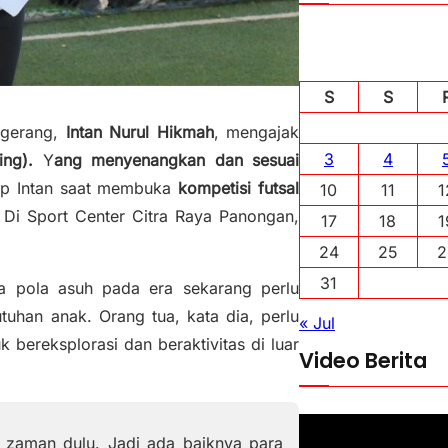
S
S
ngerang,
Intan Nurul Hikmah
, mengajak
3
4
ting).
Y
ang menyenangkan dan sesuai
up Intan saat membuka
kompetisi futsal
10
11
1
. Di Sport Center Citra Raya Panongan,
17
18
1
24
25
2
31
 pola asuh pada era sekarang perlu
han anak. Orang tua, kata dia, perlu
« Jul
 bereksplorasi dan beraktivitas di luar
Video Berita
P
 zaman dulu. Jadi ada baiknya para