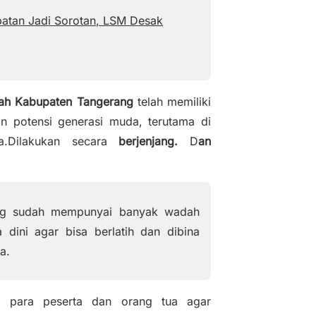
d
epatan Jadi Sorotan, LSM Desak
e
o
ah Kabupaten Tangerang
telah memiliki
potensi generasi muda, terutama di
a.Dilakukan secara
berjenjang.
D
an
ang sudah mempunyai banyak wadah
a dini agar bisa berlatih dan dibina
a.
a para peserta dan orang tua agar