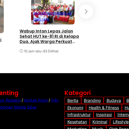
Berita
Branding
Inspirasi
Berita
Branding
Olah raga
Inspirasi
Wabup Intan Lepas Jalan
Pemprov Banten d
Sehat HUT ke-81 RI di Kelapa
Kerja Sama Perku
i
Dua, Ajak Warga Perkuat
Listrik untuk Duku
Gotong Royong
10 jam lalu
•
63 Dilihat
18 jam lalu
•
62 Dilihat
Penting
Kategori
ox Redaksi
/
Kontak Kami
/
Info
Berita
Branding
Budaya
B
doman Media Siber
Ekonomi
Health & Fitness
H
Infrastruktur
Inspirasi
Intern
Kesehatan
Kriminal
Lifestyle
Marketing
Musik
Olah Raga