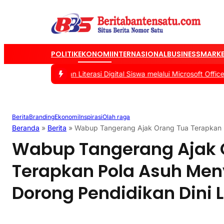
POLITIK
EKONOMI
INTERNASIONAL
BUSINESS
MARKE
 Tingkatkan Literasi Digital Siswa melalui Microsoft Office
|
#2 -
T
Berita
Branding
Ekonomi
Inspirasi
Olah raga
Beranda
»
Berita
»
Wabup Tangerang Ajak Orang Tua Terapkan 
Wabup Tangerang Ajak 
Terapkan Pola Asuh Me
Dorong Pendidikan Dini 