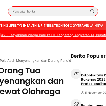
TING
LIFESTYLE
HEALTH & FITNESS
TECHNOLOGY
TRAVEL
LAINNYA
asyakuran Warga Baru PSHT Tangerang Angkatan 41, Bupati Dorong
Berita Populer
Pola Asuh Menyenangkan dan Dorong Pendidikan Dini Lewat Olahr
Orang Tua
01
Ditpolsatwa K
nyenangkan dan
Rakernis 2025
Profesionalita
Lewat Olahraga
11 November 2
02
Pembangunan 