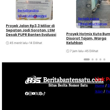
Berita
Branding
Infrastruktur
Inspirasi
Berita
Branding
Infrastruktur
Inspirasi
Proyek Jalan Rp3,3 Miliar di
Sepatan Jadi Sorotan, LSM
Proyek Hotmix Kuta Bum
Desak PUPR Banten Evaluasi
Disorot Tajam, Warga
Keluhkan
45 menit lalu
•
14 Dilihat
7 jam lalu
•
45 Dilihat
Link 
Home
/
B
Iklan
/
Pe