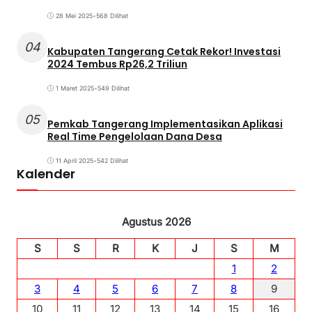
28 Mei 2025
•
568 Dilihat
04
Kabupaten Tangerang Cetak Rekor! Investasi
2024 Tembus Rp26,2 Triliun
1 Maret 2025
•
549 Dilihat
05
Pemkab Tangerang Implementasikan Aplikasi
Real Time Pengelolaan Dana Desa
11 April 2025
•
542 Dilihat
Kalender
Agustus 2026
S
S
R
K
J
S
M
1
2
3
4
5
6
7
8
9
10
11
12
13
14
15
16