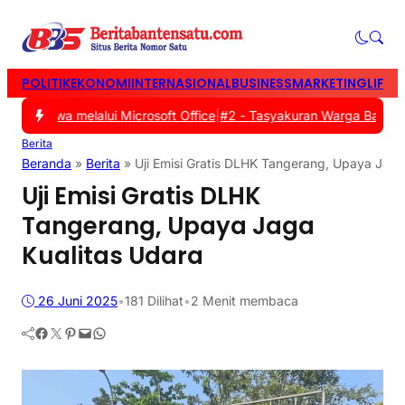
POLITIK
EKONOMI
INTERNASIONAL
BUSINESS
MARKETING
LIFES
l Siswa melalui Microsoft Office
|
#2 -
Tasyakuran Warga Baru PSHT 
Berita
Beranda
»
Berita
»
Uji Emisi Gratis DLHK Tangerang, Upaya Jaga
Uji Emisi Gratis DLHK
Tangerang, Upaya Jaga
Kualitas Udara
26 Juni 2025
•
181
Dilihat
•
2 Menit membaca
Facebook
Twitter
Pinterest
Mail
WhatsApp