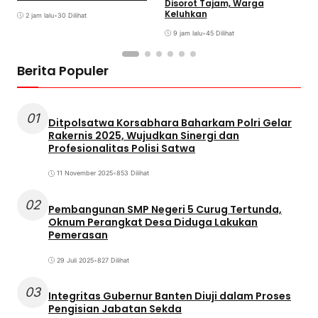
Disorot Tajam, Warga
G
Keluhkan
2 jam lalu
•
30 Dilihat
9 jam lalu
•
45 Dilihat
Berita Populer
01
Ditpolsatwa Korsabhara Baharkam Polri Gelar
Rakernis 2025, Wujudkan Sinergi dan
Profesionalitas Polisi Satwa
11 November 2025
•
853 Dilihat
02
Pembangunan SMP Negeri 5 Curug Tertunda,
Oknum Perangkat Desa Diduga Lakukan
Pemerasan
29 Juli 2025
•
827 Dilihat
03
Integritas Gubernur Banten Diuji dalam Proses
Pengisian Jabatan Sekda