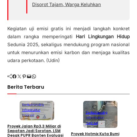
Disorot Tajam, Warga Keluhkan
Kegiatan uji emisi gratis ini menjadi langkah konkret
dalam rangka memperingati
Hari Lingkungan Hidup
Sedunia 2025, sekaligus mendukung program nasional
untuk menurunkan emisi karbon dan menjaga kualitas
udara perkotaan. (Udin)
Facebook
Twitter
Pinterest
Mail
WhatsApp
Berita Terbaru
Berita
Branding
Infrastruktur
Berita
Branding
Inspirasi
Infrastruktur
Inspirasi
Proyek Jalan Rp3,3 Miliar di
W
Sepatan Jadi Sorotan, LSM
S
Proyek Hotmix Kuta Bumi
Desak PUPR Banten Evaluasi
D