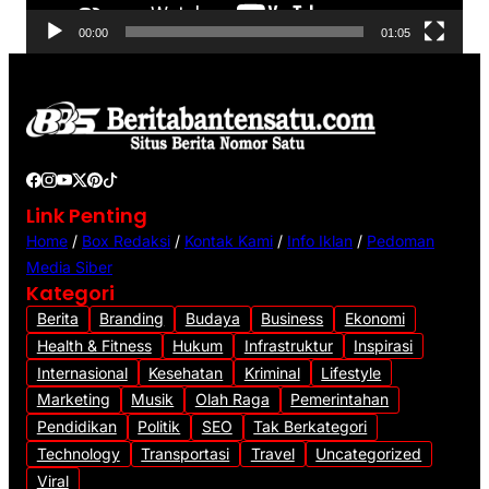
V
00:00
01:05
i
d
e
o
Link Penting
Home
/
Box Redaksi
/
Kontak Kami
/
Info Iklan
/
Pedoman
Media Siber
Kategori
Berita
Branding
Budaya
Business
Ekonomi
Health & Fitness
Hukum
Infrastruktur
Inspirasi
Internasional
Kesehatan
Kriminal
Lifestyle
Marketing
Musik
Olah Raga
Pemerintahan
Pendidikan
Politik
SEO
Tak Berkategori
Technology
Transportasi
Travel
Uncategorized
Viral