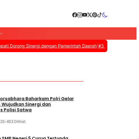
ong Sinergi dengan Pemerintah Daerah
|
#3 -
Zulkifli Hasan Resmi 
orsabhara Baharkam Polri Gelar
, Wujudkan Sinergi dan
s Polisi Satwa
025
•
853 Dilihat
SMP Negeri 5 Curug Tertunda,