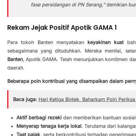
fase persidangan di PN Serang,”
demikian bun
Rekam Jejak Positif Apotik GAMA 1
Para tokoh Banten menyatakan
keyakinan kuat
bahw
sebagaimana yang dituduhkan. Mereka menilai, sel
Banten
, Apotik GAMA. Telah menunjukkan komitmen dan 
daerah.
Beberapa poin kontribusi yang disampaikan dalam pernya
Baca juga:
Hari Ketiga Bintek, Baharkam Polri Periks
Aktif berbagi rezeki
dan memberikan bantuan sosial
Menyerap tenaga kerja lokal
. Terutama dari kalanga
Taat pajak
, serta berkontribusi terhadap penerima