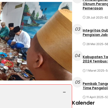
Oknum Perang
Pemerasan
29 Juli 2025
•
82
03
Integritas Gu
Pengisian Ja
28 Mei 2025
•
56
04
Kabupaten Tan
2024 Tembus R
1 Maret 2025
•
5
05
Pemkab Tange
Time Pengelo
−
11 April 2025
•
53
Kalender