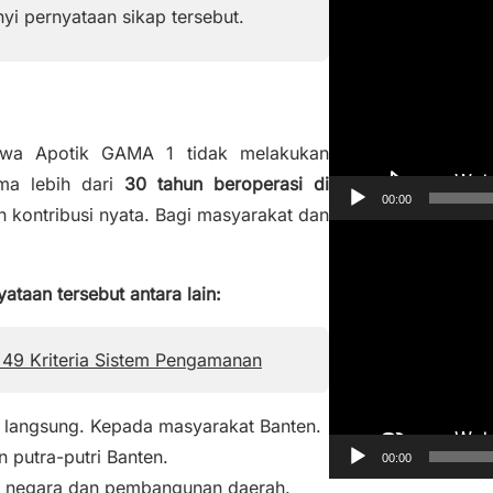
e
yi pernyataan sikap tersebut.
m
u
t
a
a Apotik GAMA 1 tidak melakukan
r
ama lebih dari
30 tahun beroperasi di
V
00:00
kontribusi nyata. Bagi masyarakat dan
i
P
d
e
e
taan tersebut antara lain:
m
o
u
t
a 49 Kriteria Sistem Pengamanan
a
r
 langsung. Kepada masyarakat Banten.
V
n putra-putri Banten.
00:00
i
an negara dan pembangunan daerah.