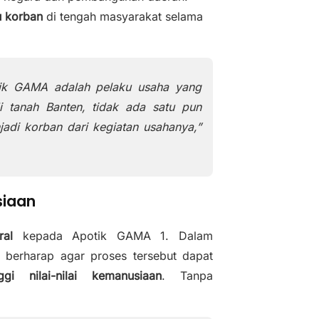
d
u korban
di tengah masyarakat selama
e
o
ik GAMA adalah pelaku usaha yang
di tanah Banten, tidak ada satu pun
adi korban dari kegiatan usahanya,”
siaan
al
kepada Apotik GAMA 1. Dalam
 berharap agar proses tersebut dapat
gi nilai-nilai kemanusiaan
. Tanpa