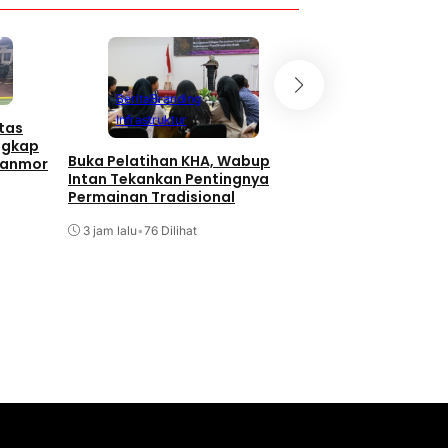
Berita
Branding
Berita
Branding
Infrastruktur
In
Infrastruktur
ntas
ngkap
Proyek Pembangu
Buka Pelatihan KHA, Wabup
ranmor
Kutabumi IV Diso
Intan Tekankan Pentingnya
Pengabaian K3 Ja
Permainan Tradisional
12 jam lalu
•
115 Diliha
3 jam lalu
•
76 Dilihat