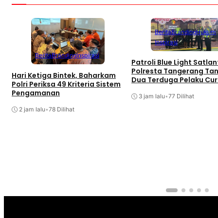
Berita
Branding
Hukum
Inspirasi
Berita
Branding
Inspirasi
Patroli Blue Light Satla
Polresta Tangerang Ta
Hari Ketiga Bintek, Baharkam
Dua Terduga Pelaku Cu
Polri Periksa 49 Kriteria Sistem
Pengamanan
3 jam lalu
•
77 Dilihat
2 jam lalu
•
78 Dilihat