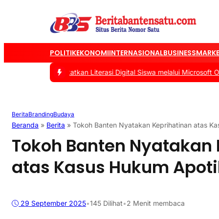
POLITIK
EKONOMI
INTERNASIONAL
BUSINESS
MARKE
okus Tingkatkan Literasi Digital Siswa melalui Microsoft Office
|
#2
Berita
Branding
Budaya
Beranda
»
Berita
»
Tokoh Banten Nyatakan Keprihatinan atas K
Tokoh Banten Nyatakan 
atas Kasus Hukum Apoti
29 September 2025
•
145
Dilihat
•
2 Menit membaca