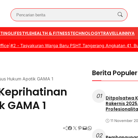
TING
LIFESTYLE
HEALTH & FITNESS
TECHNOLOGY
TRAVEL
LAINNYA
 -
Tasyakuran Warga Baru PSHT Tangerang Angkatan 41, Bupati Dor
Berita Populer
asus Hukum Apotik GAMA 1
Keprihatinan
01
Ditpolsatwa K
k GAMA 1
Rakernis 2025
Profesionalita
11 November 2
Facebook
Twitter
Pinterest
Mail
WhatsApp
02
Pembangunan 