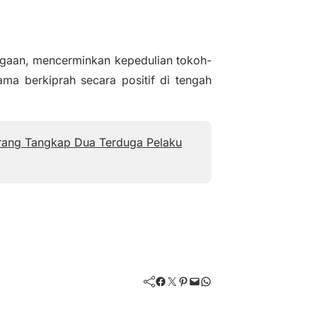
gaan, mencerminkan kepedulian tokoh-
ama berkiprah secara positif di tengah
gerang Tangkap Dua Terduga Pelaku
Facebook
Twitter
Pinterest
Mail
WhatsApp