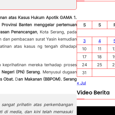
inan atas Kasus Hukum Apotik GAMA 1.
i
Provinsi Banten menggelar pertemuan
S
S
wasan Penancangan
, Kota Serang, pada
an dan pembacaan surat Yasin kemudian
3
4
atinan atas kasus ng tengah dihadapi
10
11
1
17
18
1
24
25
2
 keprihatinan mereka terhadap proses
 Negeri (PN) Serang
. Menyusul dugaan
31
as Obat.
D
an Makanan (BBPOM). Serang
« Jul
Video Berita
 sangat prihatin atas perkembangan
P
i di media, dan kini telah memasuki