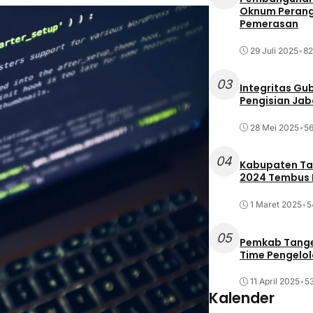
Oknum Perang
Pemerasan
29 Juli 2025
•
82
03
Integritas Gu
Pengisian Ja
28 Mei 2025
•
56
04
Kabupaten Tan
2024 Tembus R
1 Maret 2025
•
5
05
Pemkab Tange
Time Pengelo
11 April 2025
•
53
Kalender