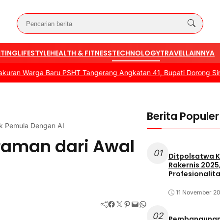
TING
LIFESTYLE
HEALTH & FITNESS
TECHNOLOGY
TRAVEL
LAINNYA
Warga Baru PSHT Tangerang Angkatan 41, Bupati Dorong Sinergi d
Berita Populer
uk Pemula Dengan AI
graman dari Awal
01
Ditpolsatwa K
Rakernis 2025
Profesionalita
11 November 2
Facebook
Twitter
Pinterest
Mail
WhatsApp
02
Pembangunan 