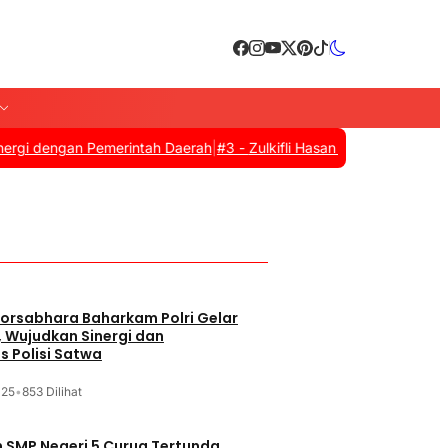
engan Pemerintah Daerah
|
#3 -
Zulkifli Hasan Resmi Tutup Apkasi O
orsabhara Baharkam Polri Gelar
, Wujudkan Sinergi dan
s Polisi Satwa
025
•
853 Dilihat
SMP Negeri 5 Curug Tertunda,