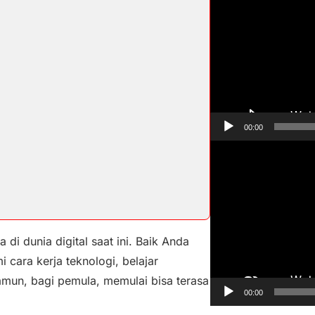
e
m
u
t
a
r
V
00:00
i
P
d
e
e
m
o
u
t
i dunia digital saat ini. Baik Anda
a
 cara kerja teknologi, belajar
r
mun, bagi pemula, memulai bisa terasa
V
00:00
i