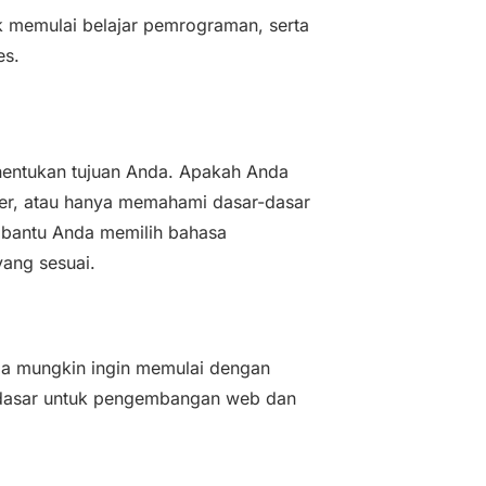
d
uk memulai belajar pemrograman, serta
e
es.
o
nentukan tujuan Anda. Apakah Anda
ler, atau hanya memahami dasar-dasar
bantu Anda memilih bahasa
ang sesuai.
a mungkin ingin memulai dengan
 dasar untuk pengembangan web dan