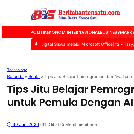
POLITIK
EKONOMI
INTERNASIONAL
BUSINESS
MARKE
n Literasi Digital Siswa melalui Microsoft Office
|
#2 -
Tasyakuran 
Technology
Beranda
»
Berita
»
Tips Jitu Belajar Pemrograman dari Awal unt
Tips Jitu Belajar Pemro
untuk Pemula Dengan AI
30 Juni 2024
•
31
Dilihat
•
5 Menit membaca