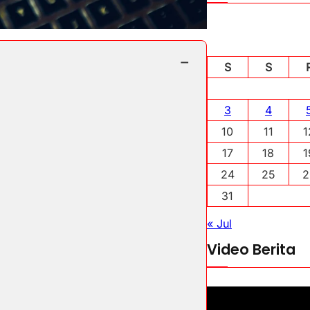
−
S
S
3
4
10
11
1
17
18
1
24
25
2
31
« Jul
Video Berita
P