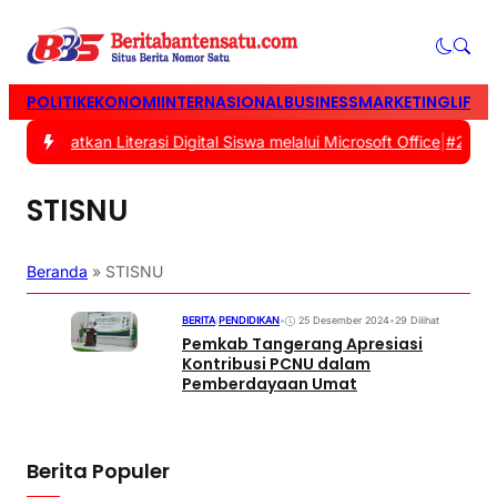
POLITIK
EKONOMI
INTERNASIONAL
BUSINESS
MARKETING
LIFES
Tingkatkan Literasi Digital Siswa melalui Microsoft Office
|
#2 -
Tas
STISNU
Beranda
»
STISNU
BERITA
|
PENDIDIKAN
•
25 Desember 2024
•
29 Dilihat
Pemkab Tangerang Apresiasi
Kontribusi PCNU dalam
Pemberdayaan Umat
Berita Populer