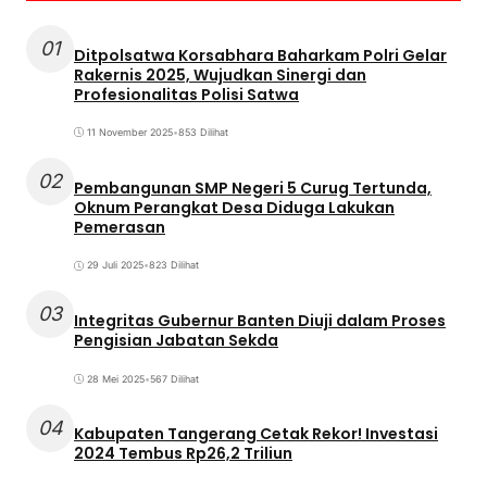
01
Ditpolsatwa Korsabhara Baharkam Polri Gelar
Rakernis 2025, Wujudkan Sinergi dan
Profesionalitas Polisi Satwa
11 November 2025
•
853 Dilihat
02
Pembangunan SMP Negeri 5 Curug Tertunda,
Oknum Perangkat Desa Diduga Lakukan
Pemerasan
29 Juli 2025
•
823 Dilihat
03
Integritas Gubernur Banten Diuji dalam Proses
Pengisian Jabatan Sekda
28 Mei 2025
•
567 Dilihat
04
Kabupaten Tangerang Cetak Rekor! Investasi
2024 Tembus Rp26,2 Triliun