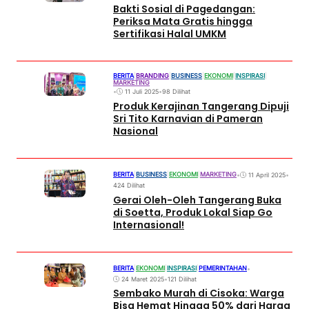
Bakti Sosial di Pagedangan:
Periksa Mata Gratis hingga
Sertifikasi Halal UMKM
BERITA
|
BRANDING
|
BUSINESS
|
EKONOMI
|
INSPIRASI
|
MARKETING
•
11 Juli 2025
•
98 Dilihat
Produk Kerajinan Tangerang Dipuji
Sri Tito Karnavian di Pameran
Nasional
BERITA
|
BUSINESS
|
EKONOMI
|
MARKETING
•
11 April 2025
•
424 Dilihat
Gerai Oleh-Oleh Tangerang Buka
di Soetta, Produk Lokal Siap Go
Internasional!
BERITA
|
EKONOMI
|
INSPIRASI
|
PEMERINTAHAN
•
24 Maret 2025
•
121 Dilihat
Sembako Murah di Cisoka: Warga
Bisa Hemat Hingga 50% dari Harga