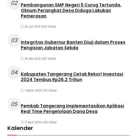
02
Pembangunan SMP Negeri 5 Curug Tertunda,
Oknum Perangkat Desa Diduga Lakukan
Pemerasan
29 Juli 2025
•
823 Dilihat
03
Integritas Gubernur Banten Diuji dalam Proses
Pengisian Jabatan Sekda
28 Mei 2025
•
567 Dilihat
04
Kabupaten Tangerang Cetak Rekor! Investasi
2024 Tembus Rp26,2 Triliun
1 Maret 2025
•
547 Dilihat
05
Pemkab Tangerang Implementasikan Aplikasi
Real Time Pengelolaan Dana Desa
11 April 2025
•
539 Dilihat
Kalender