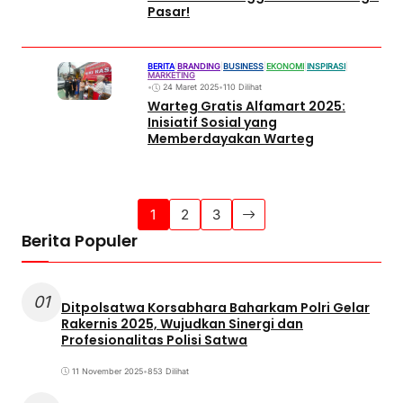
Pasar!
BERITA
|
BRANDING
|
BUSINESS
|
EKONOMI
|
INSPIRASI
|
MARKETING
•
24 Maret 2025
•
110 Dilihat
Warteg Gratis Alfamart 2025:
Inisiatif Sosial yang
Memberdayakan Warteg
1
2
3
Berita Populer
01
Ditpolsatwa Korsabhara Baharkam Polri Gelar
Rakernis 2025, Wujudkan Sinergi dan
Profesionalitas Polisi Satwa
11 November 2025
•
853 Dilihat