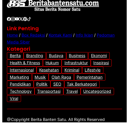
Link Penting
Home
/
Box Redaksi
/
Kontak Kami
/
Info Iklan
/
Pedoman
Media Siber
Kategori
Berita
Branding
Budaya
Business
Ekonomi
Health & Fitness
Hukum
Infrastruktur
Inspirasi
Internasional
Kesehatan
Kriminal
Lifestyle
Marketing
Musik
Olah Raga
Pemerintahan
Pendidikan
Politik
SEO
Tak Berkategori
Technology
Transportasi
Travel
Uncategorized
Viral
@Copyright Berita Banten Satu. All Rights Reserved