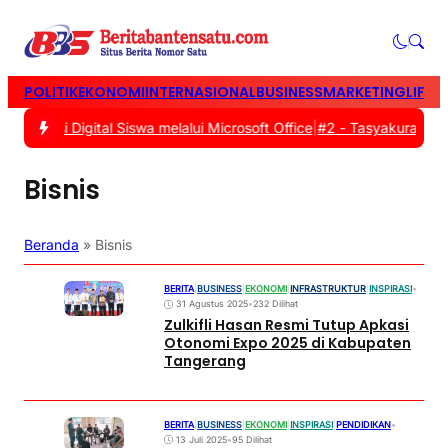
POLITIK
EKONOMI
INTERNASIONAL
BUSINESS
MARKETING
LIFES
terasi Digital Siswa melalui Microsoft Office
|
#2 -
Tasyakuran Warg
Bisnis
Beranda
»
Bisnis
BERITA
|
BUSINESS
|
EKONOMI
|
INFRASTRUKTUR
|
INSPIRASI
•
31 Agustus 2025
•
232 Dilihat
Zulkifli Hasan Resmi Tutup Apkasi
Otonomi Expo 2025 di Kabupaten
Tangerang
BERITA
|
BUSINESS
|
EKONOMI
|
INSPIRASI
|
PENDIDIKAN
•
13 Juli 2025
•
95 Dilihat