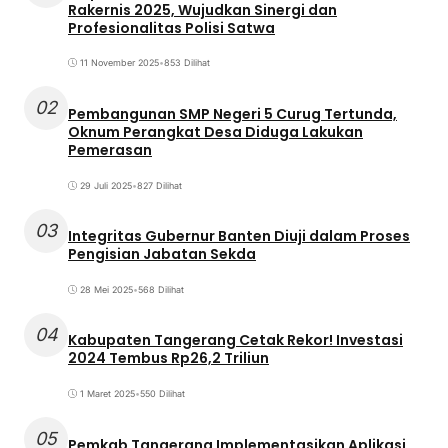
Rakernis 2025, Wujudkan Sinergi dan
Profesionalitas Polisi Satwa
11 November 2025
•
853 Dilihat
02
Pembangunan SMP Negeri 5 Curug Tertunda,
Oknum Perangkat Desa Diduga Lakukan
Pemerasan
29 Juli 2025
•
827 Dilihat
03
Integritas Gubernur Banten Diuji dalam Proses
Pengisian Jabatan Sekda
28 Mei 2025
•
568 Dilihat
04
Kabupaten Tangerang Cetak Rekor! Investasi
2024 Tembus Rp26,2 Triliun
1 Maret 2025
•
550 Dilihat
05
Pemkab Tangerang Implementasikan Aplikasi