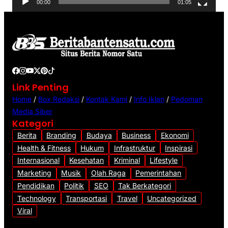
00:00
01:05
i
d
e
o
Link Penting
Home
/
Box Redaksi
/
Kontak Kami
/
Info Iklan
/
Pedoman
Media Siber
Kategori
Berita
Branding
Budaya
Business
Ekonomi
Health & Fitness
Hukum
Infrastruktur
Inspirasi
Internasional
Kesehatan
Kriminal
Lifestyle
Marketing
Musik
Olah Raga
Pemerintahan
Pendidikan
Politik
SEO
Tak Berkategori
Technology
Transportasi
Travel
Uncategorized
Viral