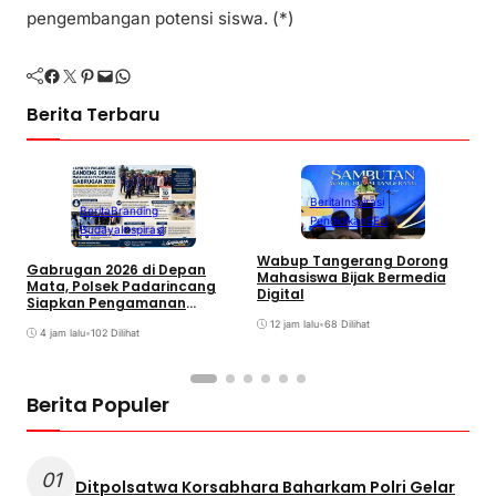
pengembangan potensi siswa. (*)
Facebook
Twitter
Pinterest
Mail
WhatsApp
Berita Terbaru
Berita
Inspirasi
Berita
Branding
Pendidikan
SEO
Budaya
Inspirasi
S
Wabup Tangerang Dorong
Gabrugan 2026 di Depan
S
Mahasiswa Bijak Bermedia
Mata, Polsek Padarincang
T
Digital
Siapkan Pengamanan
K
Terpadu
12 jam lalu
•
68 Dilihat
4 jam lalu
•
102 Dilihat
Berita Populer
01
Ditpolsatwa Korsabhara Baharkam Polri Gelar