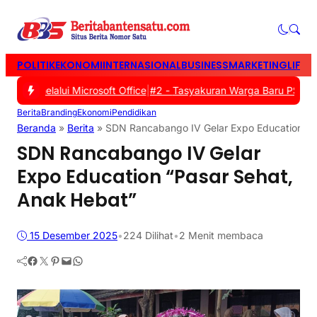
POLITIK
EKONOMI
INTERNASIONAL
BUSINESS
MARKETING
LIFES
swa melalui Microsoft Office
|
#2 -
Tasyakuran Warga Baru PSHT Tan
Berita
Branding
Ekonomi
Pendidikan
Beranda
»
Berita
»
SDN Rancabango IV Gelar Expo Education “P
SDN Rancabango IV Gelar
Expo Education “Pasar Sehat,
Anak Hebat”
15 Desember 2025
•
224
Dilihat
•
2 Menit membaca
Facebook
Twitter
Pinterest
Mail
WhatsApp