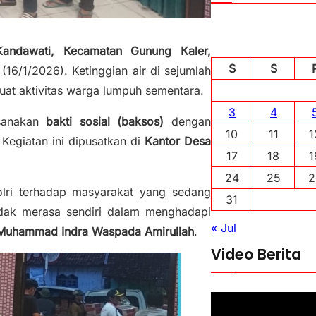
andawati, Kecamatan Gunung Kaler,
S
S
 (16/1/2026). Ketinggian air di sejumlah
at aktivitas warga lumpuh sementara.
3
4
sanakan
bakti sosial (baksos)
dengan
10
11
1
egiatan ini dipusatkan di
Kantor Desa
17
18
1
24
25
2
Polri terhadap masyarakat yang sedang
31
dak merasa sendiri dalam menghadapi
« Jul
 Muhammad Indra Waspada Amirullah
.
Video Berita
P