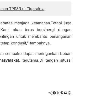
d
unan TPS3R di Tigaraksa
e
o
sebatas menjaga keamanan.Tetapi juga
“Kami akan terus bersinergi dengan
entingan untuk membantu penanganan
 tetap kondusif,” tambahnya.
tuan sembako dapat meringankan beban
masyarakat
, terutama.Di tengah situasi
Facebook
Twitter
Pinterest
Mail
WhatsApp