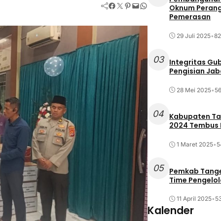
Facebook
Twitter
Pinterest
Mail
WhatsApp
Oknum Perang
Pemerasan
29 Juli 2025
•
82
03
Integritas Gu
Pengisian Ja
28 Mei 2025
•
56
04
Kabupaten Tan
2024 Tembus R
1 Maret 2025
•
5
05
Pemkab Tange
Time Pengelo
11 April 2025
•
53
Kalender