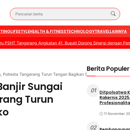
TING
LIFESTYLE
HEALTH & FITNESS
TECHNOLOGY
TRAVEL
LAINNYA
Tangerang Angkatan 41, Bupati Dorong Sinergi dengan Pemerintah
Berita Populer
n, Polresta Tangerang Turun Tangan Bagikan Sembako
anjir Sungai
01
Ditpolsatwa K
erang Turun
Rakernis 2025
Profesionalita
ko
11 November 2
02
Pembangunan 