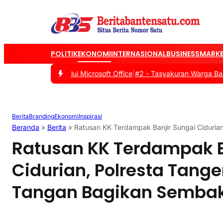
POLITIK
EKONOMI
INTERNASIONAL
BUSINESS
MARKE
l Siswa melalui Microsoft Office
|
#2 -
Tasyakuran Warga Baru PSHT 
Berita
Branding
Ekonomi
Inspirasi
Beranda
»
Berita
»
Ratusan KK Terdampak Banjir Sungai Ciduria
Ratusan KK Terdampak B
Cidurian, Polresta Tang
Tangan Bagikan Semba