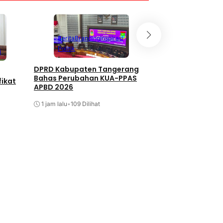
Berita
Branding
Inspirasi
Politik
i
DPRD Kabupaten Tangerang
Bahas Perubahan KUA-PPAS
fikat
APBD 2026
1 jam lalu
•
109 Dilihat
Berita
Branding
Infrastruktur
Beton Jalan Rimp
Mulai Retak, Kuali
Dipertanyakan
8 jam lalu
•
25 Dilihat