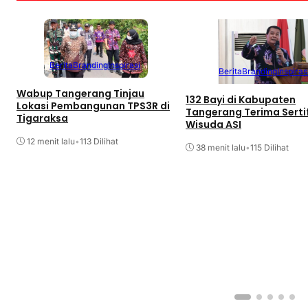
Berita
Branding
Inspirasi
Berita
Branding
Inspiras
Wabup Tangerang Tinjau
132 Bayi di Kabupaten
Lokasi Pembangunan TPS3R di
Tangerang Terima Serti
Tigaraksa
Wisuda ASI
12 menit lalu
•
113 Dilihat
38 menit lalu
•
115 Dilihat