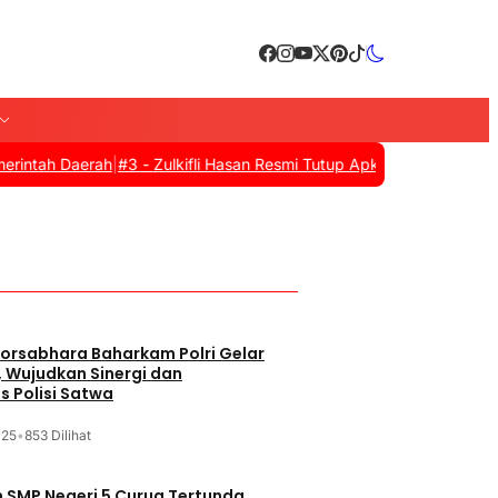
 Daerah
|
#3 -
Zulkifli Hasan Resmi Tutup Apkasi Otonomi Expo 2025
orsabhara Baharkam Polri Gelar
, Wujudkan Sinergi dan
s Polisi Satwa
025
•
853 Dilihat
SMP Negeri 5 Curug Tertunda,