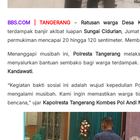
BBS.COM
| TANGERANG
–
Ratusan warga Desa K
terdampak banjir akibat luapan
Sungai Cidurian
, Jumat
permukiman mencapai 20 hingga 120 sentimeter. Membu
Menanggapi musibah ini,
Polresta Tangerang
melak
menyalurkan bantuan sembako bagi warga terdampak. K
Kandawati
.
“Kegiatan bakti sosial ini adalah wujud kepedulian 
mengalami musibah. Kami ingin memastikan warga ti
bencana,” ujar
Kapolresta Tangerang Kombes Pol Andi