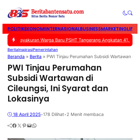
POLITIK
EKONOMI
INTERNASIONAL
BUSINESS
MARKETING
LIFES
2 -
Tasyakuran Warga Baru PSHT Tangerang Angkatan 41, Bupati D
Berita
Inspirasi
Pemerintahan
Beranda
»
Berita
»
PWI Tinjau Perumahan Subsidi Wartawan di Ci
PWI Tinjau Perumahan
Subsidi Wartawan di
Cileungsi, Ini Syarat dan
Lokasinya
18 April 2025
•
178
Dilihat
•
2 Menit membaca
Facebook
Twitter
Pinterest
Mail
WhatsApp