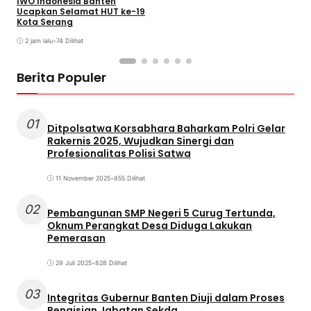
IWO Indonesia Banten
Ucapkan Selamat HUT ke-19
Kota Serang
2 jam lalu
•
74 Dilihat
Berita Populer
01
Ditpolsatwa Korsabhara Baharkam Polri Gelar
Rakernis 2025, Wujudkan Sinergi dan
Profesionalitas Polisi Satwa
11 November 2025
•
855 Dilihat
02
Pembangunan SMP Negeri 5 Curug Tertunda,
Oknum Perangkat Desa Diduga Lakukan
Pemerasan
29 Juli 2025
•
828 Dilihat
03
Integritas Gubernur Banten Diuji dalam Proses
Pengisian Jabatan Sekda