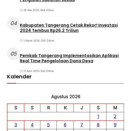
28 Mei 2025
•
568 Dilihat
04
Kabupaten Tangerang Cetak Rekor! Investasi
2024 Tembus Rp26,2 Triliun
1 Maret 2025
•
550 Dilihat
05
Pemkab Tangerang Implementasikan Aplikasi
Real Time Pengelolaan Dana Desa
11 April 2025
•
542 Dilihat
Kalender
Agustus 2026
S
S
R
K
J
S
M
1
2
3
4
5
6
7
8
9