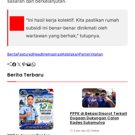
sasaran dan berkelanjutan.
“Ini hasil kerja kolektif. Kita pastikan rumah
subsidi ini benar-benar dinikmati oleh
wartawan yang berhak,” tutupnya.
Berita
Featured
Headline
Inspirasi
Kebijakan
Pemerintahan
Facebook
Twitter
Pinterest
Mail
WhatsApp
Berita Terbaru
Berita
Branding
Inspirasi
Politik
PPPK di Bekasi Disorot Terkait
S
Dugaan Dukungan Calon
P
Kades Sukamulya
Berita
Inspirasi
SEO
M
5 jam lalu
•
62 Dilihat