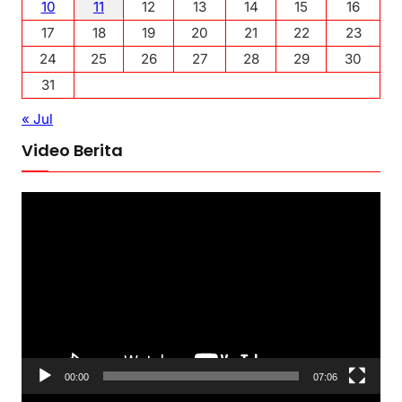
10
11
12
13
14
15
16
17
18
19
20
21
22
23
24
25
26
27
28
29
30
31
« Jul
Video Berita
P
e
m
u
t
a
r
V
00:00
07:06
i