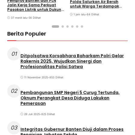
Pemprov Banten dan PLN
Polda Salurkan Air Bersih
S
Jalin Kerja Sama Perkuat
untuk Warga Terdampak
A
Pasokan Listrik untuk Dukung
Kekeringan
Investasi
1 jam lalu
•
64 Dilihat
37 menit lalu
•
56 Dilihat
Berita Populer
01
Ditpolsatwa Korsabhara Baharkam Polri Gelar
Rakernis 2025, Wujudkan Sinergi dan
Profesionalitas Polisi Satwa
11 November 2025
•
853 Dilihat
02
Pembangunan SMP Negeri 5 Curug Tertunda,
Oknum Perangkat Desa Diduga Lakukan
Pemerasan
29 Juli 2025
•
825 Dilihat
03
Integritas Gubernur Banten Diuji dalam Proses
Pengisian Jabatan Sekda