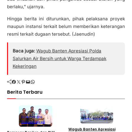
berlaku,” ujarnya.
Hingga berita ini diturunkan, pihak pelaksana proyek
maupun instansi terkait belum memberikan keterangan
resmi terkait dugaan tersebut. (Jaenudin)
Baca juga:
Wagub Banten Apresiasi Polda
Salurkan Air Bersih untuk Warga Terdampak
Kekeringan
Facebook
Twitter
Pinterest
Mail
WhatsApp
Berita Terbaru
Berita
Branding
Berita
Inspirasi
SEO
Ekonomi
Inspirasi
Wagub Banten Apresiasi
P