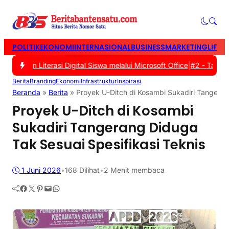
POLITIK
EKONOMI
INTERNASIONAL
BUSINESS
MARKETING
LIFES
tkan Literasi Digital Siswa melalui Microsoft Office
|
#2 -
Tasyakur
Berita
Branding
Ekonomi
Infrastruktur
Inspirasi
Beranda
»
Berita
»
Proyek U-Ditch di Kosambi Sukadiri Tangeran
Proyek U-Ditch di Kosambi
Sukadiri Tangerang Diduga
Tak Sesuai Spesifikasi Teknis
1 Juni 2026
•
168
Dilihat
•
2 Menit membaca
Facebook
Twitter
Pinterest
Mail
WhatsApp