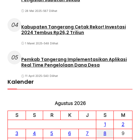
28 Mei 2025
•
567 Dilihat
04
Kabupaten Tangerang Cetak Rekor! Investasi
2024 Tembus Rp26,2 Triliun
1 Maret 2025
•
548 Dilihat
05
Pemkab Tangerang Implementasikan Aplikasi
Real Time Pengelolaan Dana Desa
11 April 2025
•
540 Dilihat
Kalender
Agustus 2026
S
S
R
K
J
S
M
1
2
3
4
5
6
7
8
9