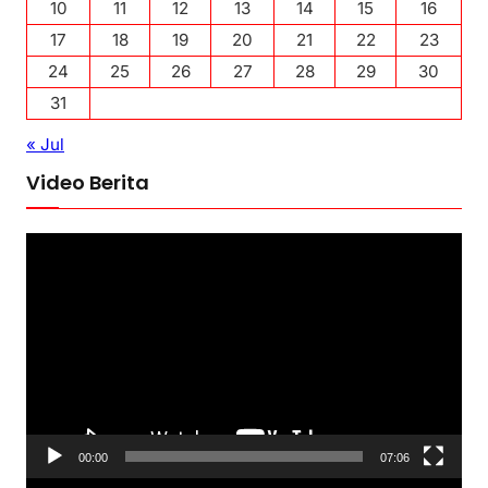
10
11
12
13
14
15
16
17
18
19
20
21
22
23
24
25
26
27
28
29
30
31
« Jul
Video Berita
P
e
m
u
t
a
r
V
00:00
07:06
i