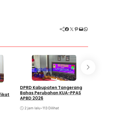
Facebook
Twitter
Pinterest
Mail
WhatsApp
Berita
Branding
Inspirasi
Politik
i
DPRD Kabupaten Tangerang
Bahas Perubahan KUA-PPAS
fikat
APBD 2026
2 jam lalu
•
113 Dilihat
Berita
Branding
Infrastruktur