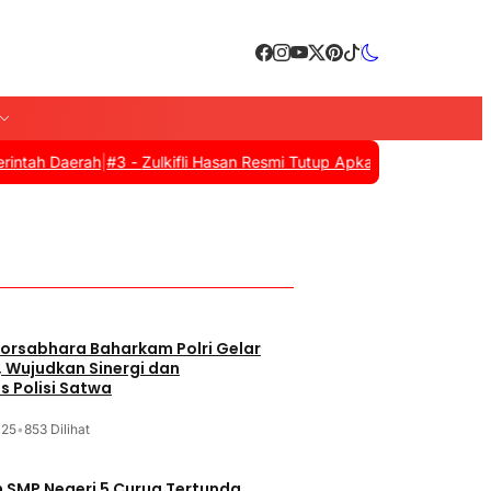
aerah
|
#3 -
Zulkifli Hasan Resmi Tutup Apkasi Otonomi Expo 2025 d
orsabhara Baharkam Polri Gelar
, Wujudkan Sinergi dan
s Polisi Satwa
025
•
853 Dilihat
SMP Negeri 5 Curug Tertunda,