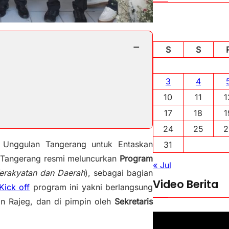
−
S
S
3
4
10
11
1
17
18
1
24
25
2
Unggulan Tangerang untuk Entaskan
31
 Tangerang resmi meluncurkan
Program
« Jul
erakyatan dan Daerah
), sebagai bagian
Video Berita
Kick off
program ini yakni berlangsung
n Rajeg, dan di pimpin oleh
Sekretaris
P