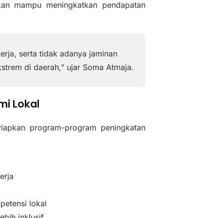
pkan mampu meningkatkan pendapatan
d
e
o
rja, serta tidak adanya jaminan
strem di daerah,” ujar Soma Atmaja.
i Lokal
yiapkan program-program peningkatan
erja
petensi lokal
bih inklusif