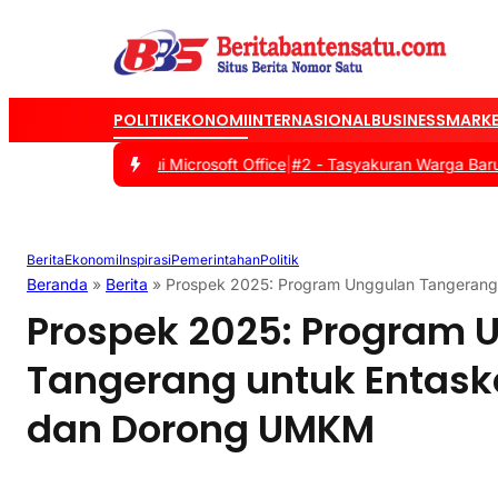
POLITIK
EKONOMI
INTERNASIONAL
BUSINESS
MARKE
Siswa melalui Microsoft Office
|
#2 -
Tasyakuran Warga Baru PSHT Ta
Berita
Ekonomi
Inspirasi
Pemerintahan
Politik
Beranda
»
Berita
»
Prospek 2025: Program Unggulan Tangerang
Prospek 2025: Program 
Tangerang untuk Entas
dan Dorong UMKM