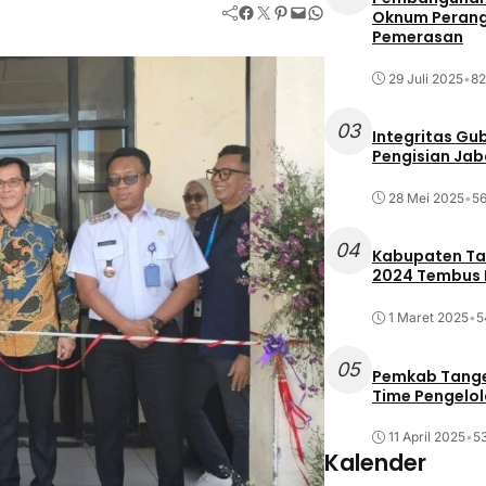
Facebook
Twitter
Pinterest
Mail
WhatsApp
Oknum Perang
Pemerasan
29 Juli 2025
•
82
03
Integritas Gu
Pengisian Ja
28 Mei 2025
•
56
04
Kabupaten Tan
2024 Tembus R
1 Maret 2025
•
5
05
Pemkab Tange
Time Pengelo
11 April 2025
•
53
Kalender