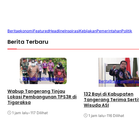
Berita
ekonomi
Featured
Headline
Inspirasi
Kebijakan
Pemerintahan
Politik
Berita Terbaru
Berita
Branding
Inspirasi
Berita
Branding
Inspiras
Wabup Tangerang Tinjau
132 Bayi di Kabupaten
Lokasi Pembangunan TPS3R di
Tangerang Terima Serti
Tigaraksa
Wisuda ASI
1 jam lalu
•
117 Dilihat
1 jam lalu
•
116 Dilihat