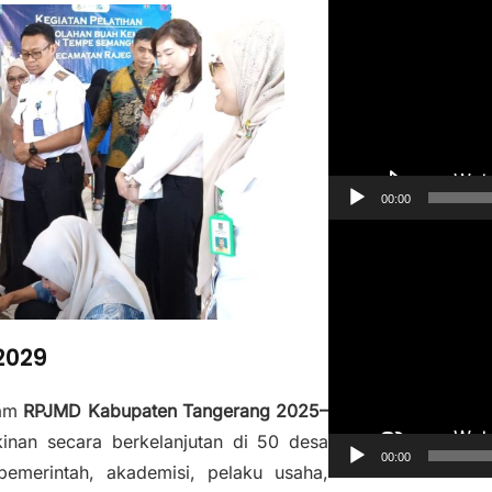
e
m
u
t
a
r
V
00:00
i
P
d
e
e
m
o
u
2029
t
a
lam
RPJMD Kabupaten Tangerang 2025–
r
inan secara berkelanjutan di 50 desa
V
00:00
emerintah, akademisi, pelaku usaha,
i