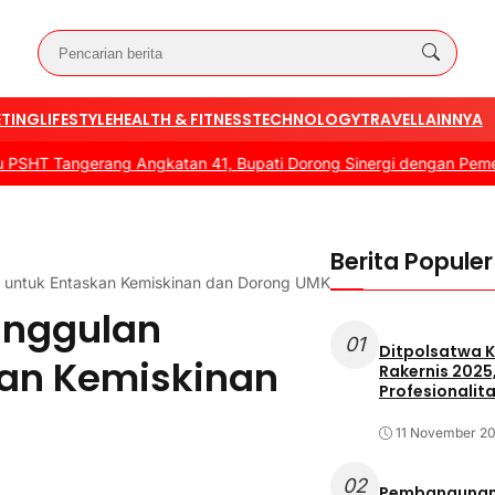
TING
LIFESTYLE
HEALTH & FITNESS
TECHNOLOGY
TRAVEL
LAINNYA
ngerang Angkatan 41, Bupati Dorong Sinergi dengan Pemerintah D
Berita Populer
 untuk Entaskan Kemiskinan dan Dorong UMKM
Unggulan
01
Ditpolsatwa K
kan Kemiskinan
Rakernis 2025
Profesionalita
11 November 2
02
Pembangunan 