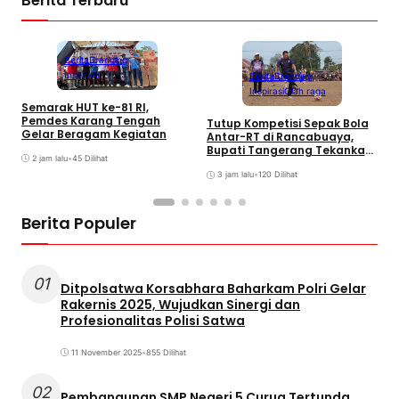
Berita Terbaru
Berita
Branding
Inspirasi
Berita
Branding
Inspirasi
Olah raga
Semarak HUT ke-81 RI,
P
Pemdes Karang Tengah
Tutup Kompetisi Sepak Bola
D
Gelar Beragam Kegiatan
Antar-RT di Rancabuaya,
T
Bupati Tangerang Tekankan
2 jam lalu
•
45 Dilihat
Sportivitas dan Persatuan
3 jam lalu
•
120 Dilihat
Berita Populer
01
Ditpolsatwa Korsabhara Baharkam Polri Gelar
Rakernis 2025, Wujudkan Sinergi dan
Profesionalitas Polisi Satwa
11 November 2025
•
855 Dilihat
02
Pembangunan SMP Negeri 5 Curug Tertunda,