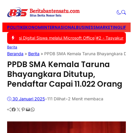
POLITIK
EKONOMI
INTERNASIONAL
BUSINESS
MARKETING
LIFES
erasi Digital Siswa melalui Microsoft Office
|
#2 -
Tasyakuran Warg
Berita
Beranda
»
Berita
»
PPDB SMA Kemala Taruna Bhayangkara Ditutu
PPDB SMA Kemala Taruna
Bhayangkara Ditutup,
Pendaftar Capai 11.022 Orang
30 Januari 2025
•
111
Dilihat
•
2 Menit membaca
Facebook
Twitter
Pinterest
Mail
WhatsApp