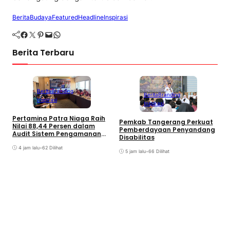
Berita
Budaya
Featured
Headline
Inspirasi
Facebook
Twitter
Pinterest
Mail
WhatsApp
Berita Terbaru
Berita
Branding
Berita
Branding
Inspirasi
Inspirasi
Pertamina Patra Niaga Raih
W
Pemkab Tangerang Perkuat
Nilai 88,44 Persen dalam
L
Pemberdayaan Penyandang
Audit Sistem Pengamanan
d
Disabilitas
Polri
4 jam lalu
•
62 Dilihat
5 jam lalu
•
66 Dilihat