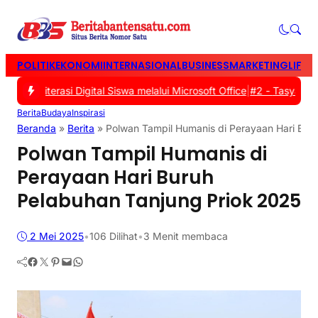
POLITIK
EKONOMI
INTERNASIONAL
BUSINESS
MARKETING
LIFES
 Literasi Digital Siswa melalui Microsoft Office
|
#2 -
Tasyakuran W
Berita
Budaya
Inspirasi
Beranda
»
Berita
»
Polwan Tampil Humanis di Perayaan Hari Bur
Polwan Tampil Humanis di
Perayaan Hari Buruh
Pelabuhan Tanjung Priok 2025
2 Mei 2025
•
106
Dilihat
•
3 Menit membaca
Facebook
Twitter
Pinterest
Mail
WhatsApp