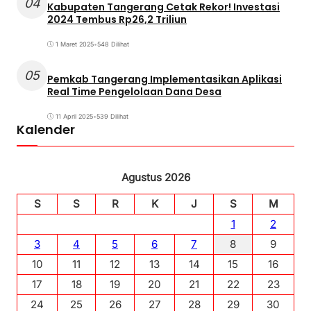
04
Kabupaten Tangerang Cetak Rekor! Investasi
2024 Tembus Rp26,2 Triliun
1 Maret 2025
•
548 Dilihat
05
Pemkab Tangerang Implementasikan Aplikasi
Real Time Pengelolaan Dana Desa
11 April 2025
•
539 Dilihat
Kalender
Agustus 2026
S
S
R
K
J
S
M
1
2
3
4
5
6
7
8
9
10
11
12
13
14
15
16
17
18
19
20
21
22
23
24
25
26
27
28
29
30