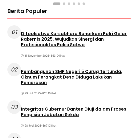
Berita Populer
01
Ditpolsatwa Korsabhara Baharkam Polri Gelar
Rakernis 2025, Wujudkan Sinergi dan
Profesionalitas Polisi Satwa
11 November 2025
•
853 Dilihat
02
Pembangunan SMP Negeri 5 Curug Tertunda,
Oknum Perangkat Desa Diduga Lakukan
Pemerasan
29 Juli 2025
•
825 Dilihat
03
Integritas Gubernur Banten Diuji dalam Proses
Pengisian Jabatan Sekda
28 Mei 2025
•
567 Dilihat