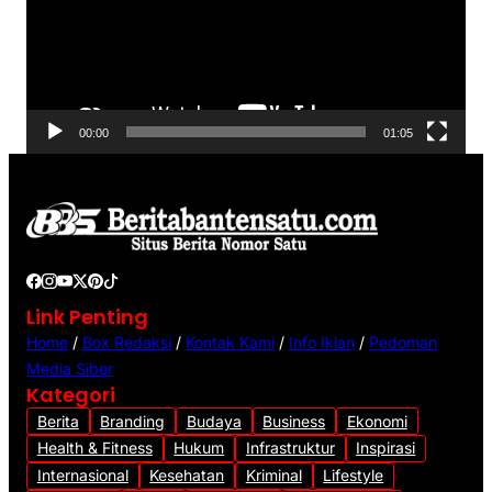
u
t
a
r
V
00:00
01:05
i
d
e
o
Link Penting
Home
/
Box Redaksi
/
Kontak Kami
/
Info Iklan
/
Pedoman
Media Siber
Kategori
Berita
Branding
Budaya
Business
Ekonomi
Health & Fitness
Hukum
Infrastruktur
Inspirasi
Internasional
Kesehatan
Kriminal
Lifestyle