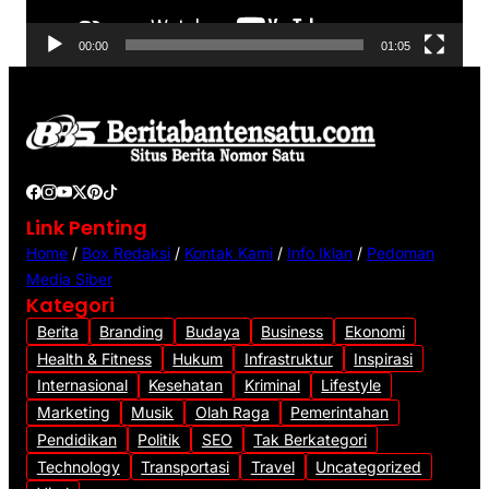
r
V
00:00
01:05
i
d
e
o
Link Penting
Home
/
Box Redaksi
/
Kontak Kami
/
Info Iklan
/
Pedoman
Media Siber
Kategori
Berita
Branding
Budaya
Business
Ekonomi
Health & Fitness
Hukum
Infrastruktur
Inspirasi
Internasional
Kesehatan
Kriminal
Lifestyle
Marketing
Musik
Olah Raga
Pemerintahan
Pendidikan
Politik
SEO
Tak Berkategori
Technology
Transportasi
Travel
Uncategorized