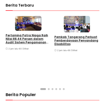
Berita Terbaru
Berita
Branding
Berita
Branding
Inspirasi
Inspirasi
Pertamina Patra Niaga Raih
W
Pemkab Tangerang Perkuat
Nilai 88,44 Persen dalam
L
Pemberdayaan Penyandang
Audit Sistem Pengamanan
d
Disabilitas
Polri
2 jam lalu
•
60 Dilihat
2 jam lalu
•
66 Dilihat
Berita Populer