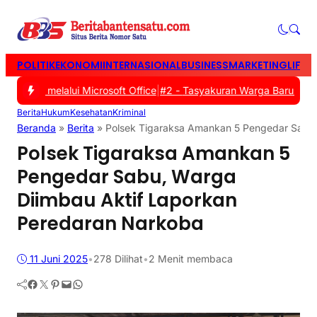
POLITIK
EKONOMI
INTERNASIONAL
BUSINESS
MARKETING
LIFES
iswa melalui Microsoft Office
|
#2 -
Tasyakuran Warga Baru PSHT Ta
Berita
Hukum
Kesehatan
Kriminal
Beranda
»
Berita
»
Polsek Tigaraksa Amankan 5 Pengedar Sabu,
Polsek Tigaraksa Amankan 5
Pengedar Sabu, Warga
Diimbau Aktif Laporkan
Peredaran Narkoba
11 Juni 2025
•
278
Dilihat
•
2 Menit membaca
Facebook
Twitter
Pinterest
Mail
WhatsApp