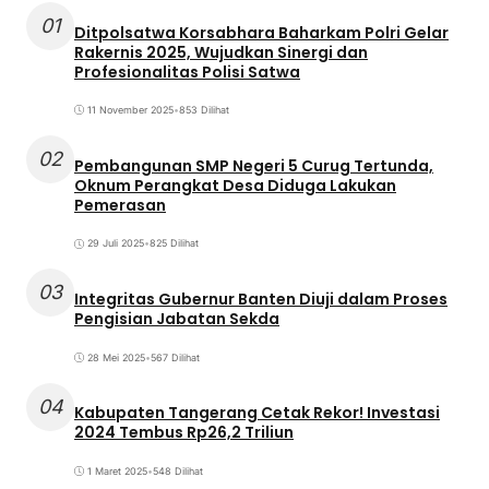
01
Ditpolsatwa Korsabhara Baharkam Polri Gelar
Rakernis 2025, Wujudkan Sinergi dan
Profesionalitas Polisi Satwa
11 November 2025
•
853 Dilihat
02
Pembangunan SMP Negeri 5 Curug Tertunda,
Oknum Perangkat Desa Diduga Lakukan
Pemerasan
29 Juli 2025
•
825 Dilihat
03
Integritas Gubernur Banten Diuji dalam Proses
Pengisian Jabatan Sekda
28 Mei 2025
•
567 Dilihat
04
Kabupaten Tangerang Cetak Rekor! Investasi
2024 Tembus Rp26,2 Triliun
1 Maret 2025
•
548 Dilihat