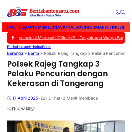
POLITIK
EKONOMI
INTERNASIONAL
BUSINESS
MARKETING
LIFES
 Siswa melalui Microsoft Office
|
#2 -
Tasyakuran Warga Baru PSHT 
Berita
Hukum
Kriminal
Viral
Beranda
»
Berita
»
Polsek Rajeg Tangkap 3 Pelaku Pencurian d
Polsek Rajeg Tangkap 3
Pelaku Pencurian dengan
Kekerasan di Tangerang
17 April 2025
•
221
Dilihat
•
2 Menit membaca
Facebook
Twitter
Pinterest
Mail
WhatsApp