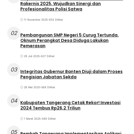
Rakernis 2025, Wujudkan Sinergi dan
Profesionalitas Polisi Satwa
11 November 2025
•
853 Dilihat
02
Pembangunan SMP Negeri 5 Curug Tertunda,
Oknum Perangkat Desa Diduga Lakukan
Pemerasan
29 Juli 2025
•
827 Dilihat
03
Integritas Gubernur Banten Diuji dalam Proses
Pengisian Jabatan Sekda
28 Mei 2025
•
568 Dilihat
04
Kabupaten Tangerang Cetak Rekor! Investasi
2024 Tembus Rp26,2 Triliun
1 Maret 2025
•
549 Dilihat
05
Pemkab Tangerang Implementasikan Aplikasi