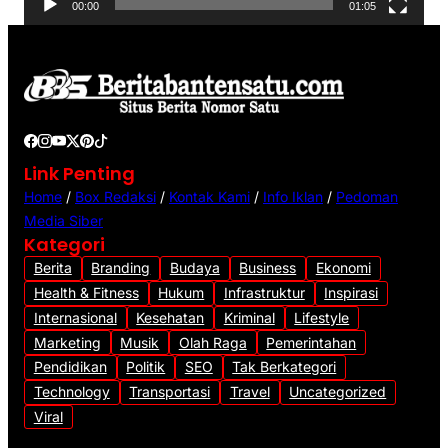
00:00
01:05
i
d
e
o
Link Penting
Home
/
Box Redaksi
/
Kontak Kami
/
Info Iklan
/
Pedoman
Media Siber
Kategori
Berita
Branding
Budaya
Business
Ekonomi
Health & Fitness
Hukum
Infrastruktur
Inspirasi
Internasional
Kesehatan
Kriminal
Lifestyle
Marketing
Musik
Olah Raga
Pemerintahan
Pendidikan
Politik
SEO
Tak Berkategori
Technology
Transportasi
Travel
Uncategorized
Viral