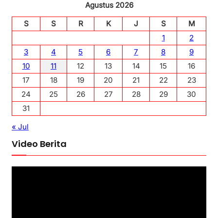
Agustus 2026
S
S
R
K
J
S
M
1
2
3
4
5
6
7
8
9
10
11
12
13
14
15
16
17
18
19
20
21
22
23
24
25
26
27
28
29
30
31
« Jul
Video Berita
P
e
m
u