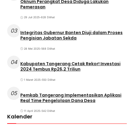
Oknum Perangkat Desa Diduga Lakukan
Pemerasan
29 Juli 2025
•
828 Dilihat
03
Integritas Gubernur Banten Diuji dalam Proses
Pengisian Jabatan Sekda
28 Mei 2025
•
568 Dilihat
04
Kabupaten Tangerang Cetak Rekor! Investasi
2024 Tembus Rp26,2 Triliun
1 Maret 2025
•
550 Dilihat
05
Pemkab Tangerang Implementasikan Aplikasi
Real Time Pengelolaan Dana Desa
11 April 2025
•
542 Dilihat
Kalender