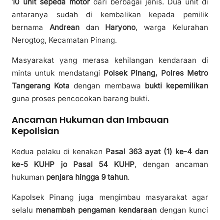
10 unit sepeda motor
dari berbagai jenis. Dua unit di
antaranya sudah di kembalikan kepada pemilik
bernama
Andrean
dan
Haryono
, warga Kelurahan
Nerogtog, Kecamatan Pinang.
Masyarakat yang merasa kehilangan kendaraan di
minta untuk mendatangi
Polsek Pinang, Polres Metro
Tangerang Kota
dengan membawa
bukti kepemilikan
guna proses pencocokan barang bukti.
Ancaman Hukuman dan Imbauan
Kepolisian
Kedua pelaku di kenakan
Pasal 363 ayat (1) ke-4 dan
ke-5 KUHP jo Pasal 54 KUHP
, dengan ancaman
hukuman
penjara hingga 9 tahun
.
Kapolsek Pinang juga mengimbau masyarakat agar
selalu
menambah pengaman kendaraan
dengan kunci