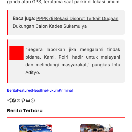
ganda atau GPS, terutama saat parkir di lokasi umum.
Baca juga:
PPPK di Bekasi Disorot Terkait Dugaan
Dukungan Calon Kades Sukamulya
“Segera laporkan jika mengalami tindak
pidana. Kami, Polri, hadir untuk melayani
dan melindungi masyarakat,” pungkas Iptu
Adityo.
Berita
Featured
Headline
Hukum
Kriminal
Facebook
Twitter
Pinterest
Mail
WhatsApp
Berita Terbaru