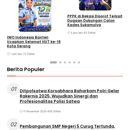
Berita
Branding
Inspirasi
Politik
PPPK di Bekasi Disorot Terkait
S
Dugaan Dukungan Calon
P
Kades Sukamulya
Berita
Inspirasi
SEO
M
5 jam lalu
•
62 Dilihat
IWO Indonesia Banten
Ucapkan Selamat HUT ke-19
Kota Serang
1 jam lalu
•
72 Dilihat
Berita Populer
01
Ditpolsatwa Korsabhara Baharkam Polri Gelar
Rakernis 2025, Wujudkan Sinergi dan
Profesionalitas Polisi Satwa
11 November 2025
•
855 Dilihat
02
Pembangunan SMP Negeri 5 Curug Tertunda,