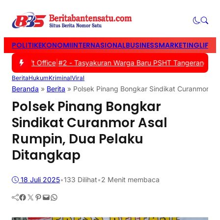
POLITIK
EKONOMI
INTERNASIONAL
BUSINESS
MARKETING
LIFES
crosoft Office
|
#2 -
Tasyakuran Warga Baru PSHT Tangerang Angkat
Berita
Hukum
Kriminal
Viral
Beranda
»
Berita
»
Polsek Pinang Bongkar Sindikat Curanmor As
Polsek Pinang Bongkar
Sindikat Curanmor Asal
Rumpin, Dua Pelaku
Ditangkap
18 Juli 2025
•
133
Dilihat
•
2 Menit membaca
Facebook
Twitter
Pinterest
Mail
WhatsApp