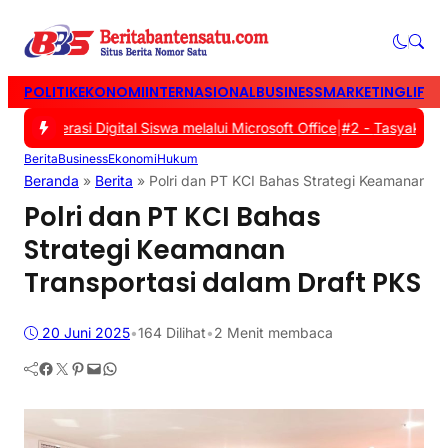
POLITIK
EKONOMI
INTERNASIONAL
BUSINESS
MARKETING
LIFES
Literasi Digital Siswa melalui Microsoft Office
|
#2 -
Tasyakuran Wa
Berita
Business
Ekonomi
Hukum
Beranda
»
Berita
»
Polri dan PT KCI Bahas Strategi Keamanan Tr
Polri dan PT KCI Bahas
Strategi Keamanan
Transportasi dalam Draft PKS
20 Juni 2025
•
164
Dilihat
•
2 Menit membaca
Facebook
Twitter
Pinterest
Mail
WhatsApp