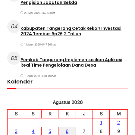
Pengisian Jabatan Sekda
28 Mei 2025
•
567 Dilihat
04
Kabupaten Tangerang Cetak Rekor! Investasi
2024 Tembus Rp26,2 Triliun
1 Maret 2025
•
547 Dilihat
05
Pemkab Tangerang Implementasikan Aplikasi
Real Time Pengelolaan Dana Desa
11 April 2025
•
538 Dilihat
Kalender
Agustus 2026
S
S
R
K
J
S
M
1
2
3
4
5
6
7
8
9