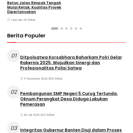
Beton Jalan Rimpak Tengah
Mulai Retak, Kualitas Proyek
Dipertanyakan
1 jam lalu
•
19 Dilihat
Berita Populer
01
Ditpolsatwa Korsabhara Baharkam Polri Gelar
Rakernis 2025, Wujudkan Sinergi dan
Profesionalitas Polisi Satwa
11 November 2025
•
853 Dilihat
02
Pembangunan SMP Negeri 5 Curug Tertunda,
Oknum Perangkat Desa Diduga Lakukan
Pemerasan
29 Juli 2025
•
823 Dilihat
03
Integritas Gubernur Banten Diuji dalam Proses