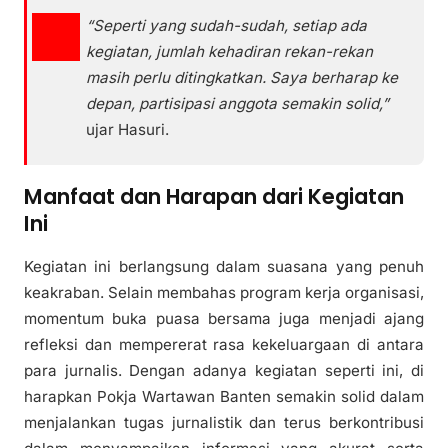
“Seperti yang sudah-sudah, setiap ada
kegiatan, jumlah kehadiran rekan-rekan
masih perlu ditingkatkan. Saya berharap ke
depan, partisipasi anggota semakin solid,”
ujar Hasuri.
Manfaat dan Harapan dari Kegiatan
Ini
Kegiatan ini berlangsung dalam suasana yang penuh
keakraban. Selain membahas program kerja organisasi,
momentum buka puasa bersama juga menjadi ajang
refleksi dan mempererat rasa kekeluargaan di antara
para jurnalis. Dengan adanya kegiatan seperti ini, di
harapkan Pokja Wartawan Banten semakin solid dalam
menjalankan tugas jurnalistik dan terus berkontribusi