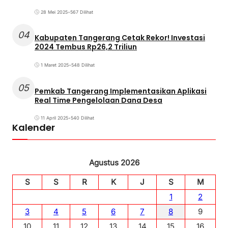
28 Mei 2025
•
567 Dilihat
04
Kabupaten Tangerang Cetak Rekor! Investasi
2024 Tembus Rp26,2 Triliun
1 Maret 2025
•
548 Dilihat
05
Pemkab Tangerang Implementasikan Aplikasi
Real Time Pengelolaan Dana Desa
11 April 2025
•
540 Dilihat
Kalender
Agustus 2026
S
S
R
K
J
S
M
1
2
3
4
5
6
7
8
9
10
11
12
13
14
15
16