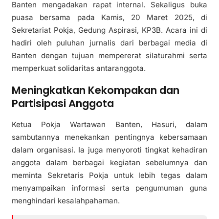
Banten mengadakan rapat internal. Sekaligus buka
puasa bersama pada Kamis, 20 Maret 2025, di
Sekretariat Pokja, Gedung Aspirasi, KP3B. Acara ini di
hadiri oleh puluhan jurnalis dari berbagai media di
Banten dengan tujuan mempererat silaturahmi serta
memperkuat solidaritas antaranggota.
Meningkatkan Kekompakan dan
Partisipasi Anggota
Ketua Pokja Wartawan Banten, Hasuri, dalam
sambutannya menekankan pentingnya kebersamaan
dalam organisasi. Ia juga menyoroti tingkat kehadiran
anggota dalam berbagai kegiatan sebelumnya dan
meminta Sekretaris Pokja untuk lebih tegas dalam
menyampaikan informasi serta pengumuman guna
menghindari kesalahpahaman.