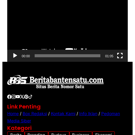
d
e
e
m
o
u
t
a
r
V
00:00
01:05
i
d
e
o
Link Penting
Home
/
Box Redaksi
/
Kontak Kami
/
Info Iklan
/
Pedoman
Media Siber
Kategori
Berita
Branding
Budaya
Business
Ekonomi