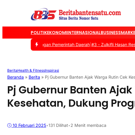
POLITIK
EKONOMI
INTERNASIONAL
BUSINESS
MARKE
 Sinergi dengan Pemerintah Daerah
|
#3 -
Zulkifli Hasan Resmi Tut
Berita
Health & Fitness
Inspirasi
Beranda
»
Berita
»
Pj Gubernur Banten Ajak Warga Rutin Cek K
Pj Gubernur Banten Ajak
Kesehatan, Dukung Pro
10 Februari 2025
•
131
Dilihat
•
2 Menit membaca