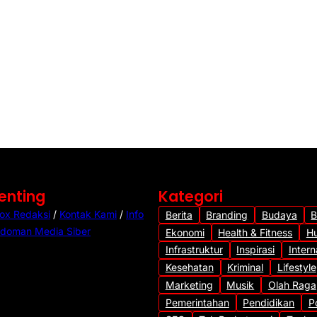
Berita
Branding
Infrastruktur
Beton Jalan Rimp
Mulai Retak, Kuali
Dipertanyakan
6 Agustus 2026
•
28 D
Penting
Kategori
ox Redaksi
/
Kontak Kami
/
Info
Berita
Branding
Budaya
B
doman Media Siber
Ekonomi
Health & Fitness
H
Infrastruktur
Inspirasi
Intern
Kesehatan
Kriminal
Lifestyle
Marketing
Musik
Olah Raga
Pemerintahan
Pendidikan
Po