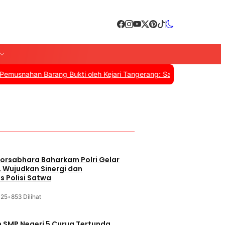
an Barang Bukti oleh Kejari Tangerang: Sabu, Ganja, hingga Obat T
orsabhara Baharkam Polri Gelar
, Wujudkan Sinergi dan
s Polisi Satwa
025
•
853 Dilihat
SMP Negeri 5 Curug Tertunda,