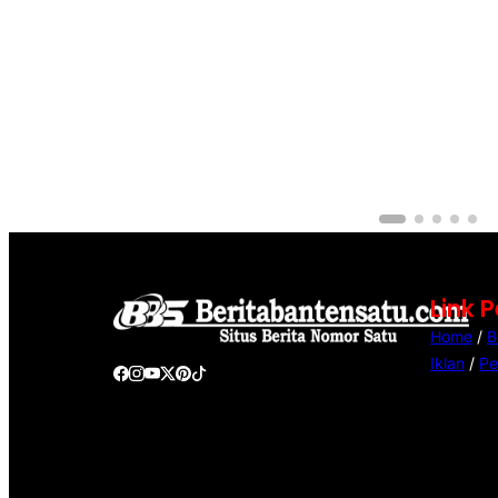
Link 
Home
/
B
Iklan
/
Pe