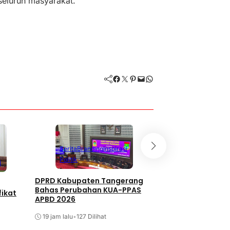
seluruh masyarakat.
Facebook
Twitter
Pinterest
Mail
WhatsApp
Berita
Branding
Inspirasi
Politik
i
DPRD Kabupaten Tangerang
Bahas Perubahan KUA-PPAS
fikat
APBD 2026
19 jam lalu
•
127 Dilihat