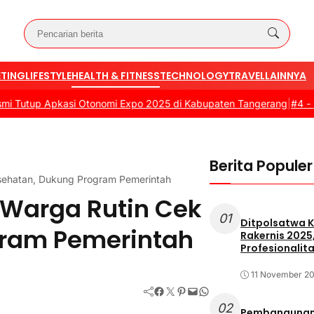
TING
LIFESTYLE
HEALTH & FITNESS
TECHNOLOGY
TRAVEL
LAINNYA
up Apkasi Otonomi Expo 2025 di Kabupaten Tangerang
|
#4 -
Pemusnah
Berita Populer
esehatan, Dukung Program Pemerintah
 Warga Rutin Cek
01
Ditpolsatwa K
gram Pemerintah
Rakernis 2025
Profesionalita
11 November 2
Facebook
Twitter
Pinterest
Mail
WhatsApp
02
Pembangunan 