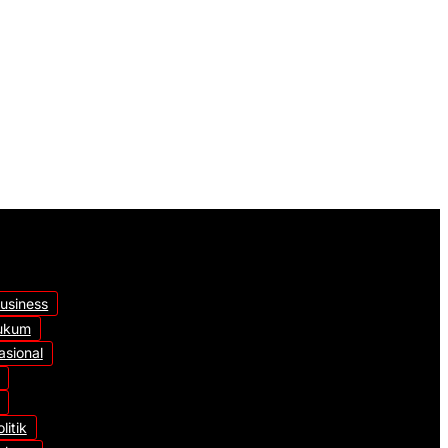
ak Tengah
tas Proyek
ilihat
usiness
ukum
asional
litik