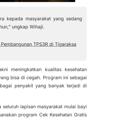
d
e
gara kepada masyarakat yang sedang
o
un,” ungkap Wihaji.
i Pembangunan TPS3R di Tigaraksa
akni meningkatkan kualitas kesehatan
ang bisa di cegah. Program ini sebagai
agai penyakit yang banyak terjadi di
 seluruh lapisan masyarakat mulai bayi
ksanakan program Cek Kesehatan Gratis