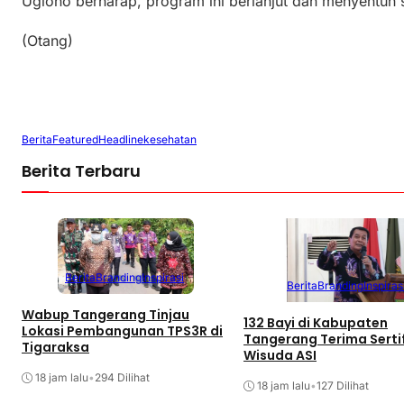
Ugiono berharap, program ini berlanjut dan menyentuh 
(Otang)
Berita
Featured
Headline
kesehatan
Berita Terbaru
Berita
Branding
Inspirasi
Berita
Branding
Inspiras
Wabup Tangerang Tinjau
132 Bayi di Kabupaten
Lokasi Pembangunan TPS3R di
Tangerang Terima Serti
Tigaraksa
Wisuda ASI
18 jam lalu
•
294 Dilihat
18 jam lalu
•
127 Dilihat