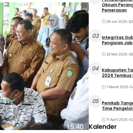
Oknum Perang
Pemerasan
29 Juli 2025
•
82
03
Integritas Gu
Pengisian Ja
28 Mei 2025
•
56
04
Kabupaten Tan
2024 Tembus R
1 Maret 2025
•
5
05
Pemkab Tange
Time Pengelo
11 April 2025
•
53
Kalender