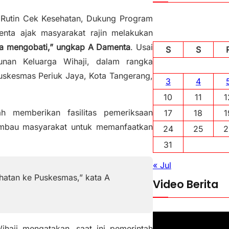
 Rutin Cek Kesehatan, Dukung Program
enta ajak masyarakat rajin melakukan
da mengobati,” ungkap A Damenta
. Usai
S
S
nan Keluarga Wihaji, dalam rangka
uskesmas Periuk Jaya, Kota Tangerang,
3
4
10
11
1
h memberikan fasilitas pemeriksaan
17
18
1
gimbau masyarakat untuk memanfaatkan
24
25
2
31
« Jul
hatan ke Puskesmas,” kata A
Video Berita
P
aji mengatakan, saat ini pemerintah