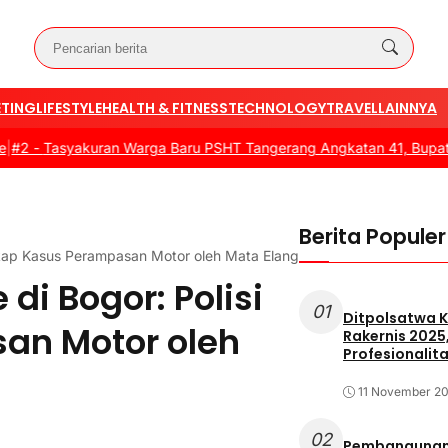
TING
LIFESTYLE
HEALTH & FITNESS
TECHNOLOGY
TRAVEL
LAINNYA
Tasyakuran Warga Baru PSHT Tangerang Angkatan 41, Bupati Doron
Berita Populer
kap Kasus Perampasan Motor oleh Mata Elang
i Bogor: Polisi
01
Ditpolsatwa K
an Motor oleh
Rakernis 2025
Profesionalita
11 November 2
02
Pembangunan 