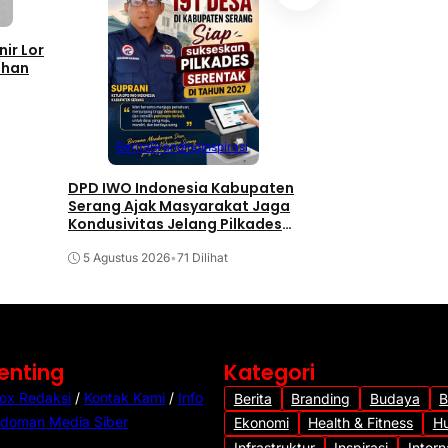
Inspirasi
nir Lor
Sengketa Tanah PT
ahan
di PTUN Serang, Ah
Ajukan Gugatan
5 Agustus 2026
•
94 D
Berita
Branding
Inspirasi
DPD IWO Indonesia Kabupaten
Serang Ajak Masyarakat Jaga
Kondusivitas Jelang Pilkades
Serentak 2027
5 Agustus 2026
•
71 Dilihat
Penting
Kategori
ox Redaksi
/
Kontak Kami
/
Info
Berita
Branding
Budaya
B
doman Media Siber
Ekonomi
Health & Fitness
H
Infrastruktur
Inspirasi
Intern