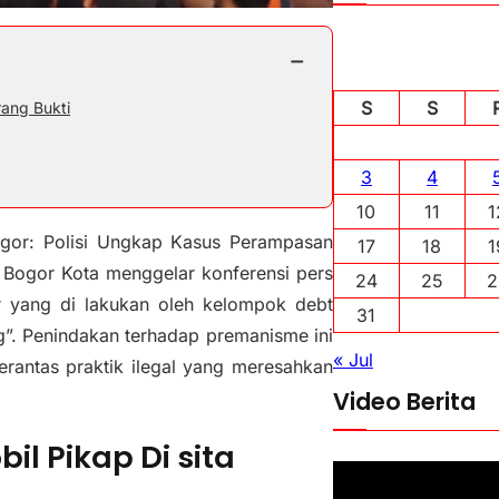
−
S
S
rang Bukti
3
4
10
11
1
gor: Polisi Ungkap Kasus Perampasan
17
18
1
 Bogor Kota menggelar konferensi pers
24
25
2
yang di lakukan oleh kelompok debt
31
ang”. Penindakan terhadap premanisme ini
« Jul
rantas praktik ilegal yang meresahkan
Video Berita
l Pikap Di sita
P