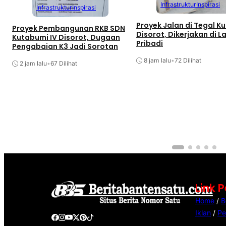
Infrastruktur
Inspirasi
Infrastruktur
Inspirasi
Proyek Jalan di Tegal Ku
Proyek Pembangunan RKB SDN
Disorot, Dikerjakan di L
Kutabumi IV Disorot, Dugaan
Pribadi
Pengabaian K3 Jadi Sorotan
8 jam lalu
•
72 Dilihat
2 jam lalu
•
67 Dilihat
Link 
Home
/
B
Iklan
/
Pe