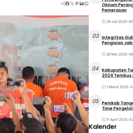
Facebook
Twitter
Pinterest
Mail
WhatsApp
Oknum Perang
Pemerasan
29 Juli 2025
•
82
03
Integritas Gu
Pengisian Ja
28 Mei 2025
•
56
04
Kabupaten Tan
2024 Tembus R
1 Maret 2025
•
5
05
Pemkab Tange
Time Pengelo
11 April 2025
•
53
Kalender