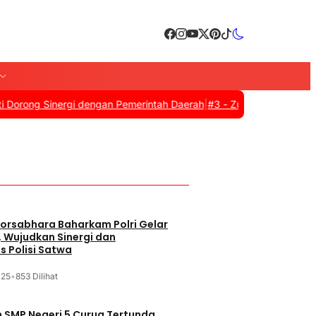
g Sinergi dengan Pemerintah Daerah
|
#3 -
Zulkifli Hasan Resmi Tut
orsabhara Baharkam Polri Gelar
, Wujudkan Sinergi dan
s Polisi Satwa
025
•
853 Dilihat
SMP Negeri 5 Curug Tertunda,