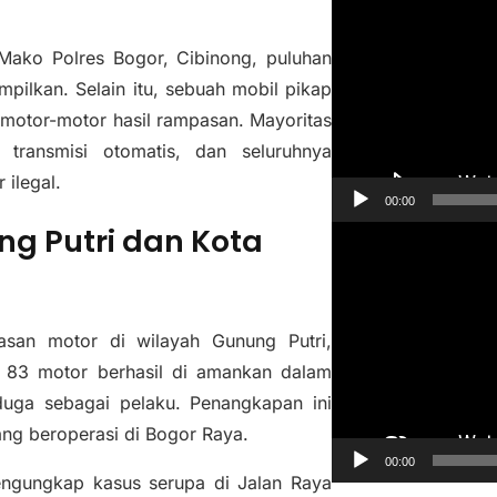
e
m
Mako Polres Bogor, Cibinong, puluhan
u
mpilkan. Selain itu, sebuah mobil pikap
t
 motor-motor hasil rampasan. Mayoritas
a
transmisi otomatis, dan seluruhnya
r
 ilegal.
V
00:00
i
g Putri dan Kota
P
d
e
e
m
o
u
asan motor di wilayah Gunung Putri,
t
 83 motor berhasil di amankan dalam
a
uga sebagai pelaku. Penangkapan ini
r
ng beroperasi di Bogor Raya.
V
00:00
engungkap kasus serupa di Jalan Raya
i