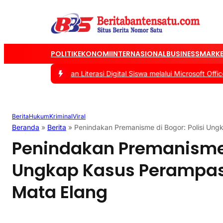
POLITIK
EKONOMI
INTERNASIONAL
BUSINESS
MARKE
s Tingkatkan Literasi Digital Siswa melalui Microsoft Office
|
#2 -
Berita
Hukum
Kriminal
Viral
Beranda
»
Berita
»
Penindakan Premanisme di Bogor: Polisi Ung
Penindakan Premanisme d
Ungkap Kasus Perampas
Mata Elang