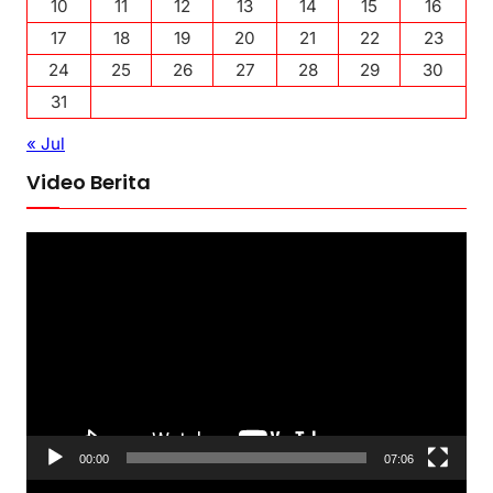
10
11
12
13
14
15
16
17
18
19
20
21
22
23
24
25
26
27
28
29
30
31
« Jul
Video Berita
P
e
m
u
t
a
r
V
00:00
07:06
i
P