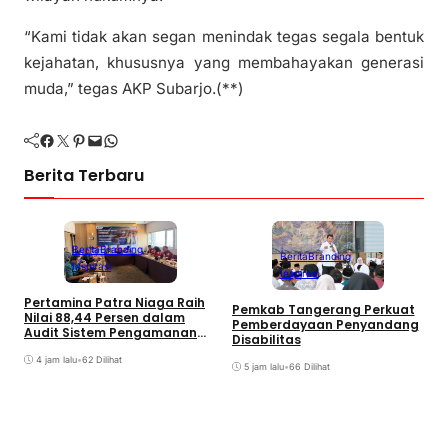
“Kami tidak akan segan menindak tegas segala bentuk
kejahatan, khususnya yang membahayakan generasi
muda,” tegas AKP Subarjo.(**)
Facebook
Twitter
Pinterest
Mail
WhatsApp
Berita Terbaru
Berita
Branding
Berita
Branding
Inspirasi
Inspirasi
Pertamina Patra Niaga Raih
W
Pemkab Tangerang Perkuat
Nilai 88,44 Persen dalam
L
Pemberdayaan Penyandang
Audit Sistem Pengamanan
d
Disabilitas
Polri
4 jam lalu
•
62 Dilihat
5 jam lalu
•
66 Dilihat