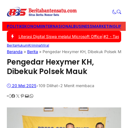
POLITIK
EKONOMI
INTERNASIONAL
BUSINESS
MARKETING
LIFES
an Literasi Digital Siswa melalui Microsoft Office
|
#2 -
Tasyakuran
Berita
Hukum
Kriminal
Viral
Beranda
»
Berita
»
Pengedar Hexymer KH, Dibekuk Polsek Mau
Pengedar Hexymer KH,
Dibekuk Polsek Mauk
20 Mei 2025
•
109
Dilihat
•
2 Menit membaca
Facebook
Twitter
Pinterest
Mail
WhatsApp