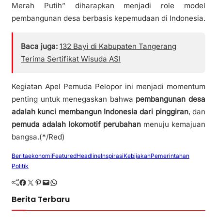
Merah Putih” diharapkan menjadi role model
pembangunan desa berbasis kepemudaan di Indonesia.
Baca juga:
132 Bayi di Kabupaten Tangerang
Terima Sertifikat Wisuda ASI
Kegiatan Apel Pemuda Pelopor ini menjadi momentum
penting untuk menegaskan bahwa
pembangunan desa
adalah kunci membangun Indonesia dari pinggiran
, dan
pemuda adalah lokomotif perubahan
menuju kemajuan
bangsa.(*/Red)
Berita
ekonomi
Featured
Headline
Inspirasi
Kebijakan
Pemerintahan
Politik
Facebook
Twitter
Pinterest
Mail
WhatsApp
Berita Terbaru