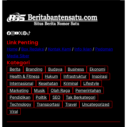
d
e
o
Link Penting
Home
/
Box Redaksi
/
Kontak Kami
/
Info Iklan
/
Pedoman
Media Siber
Kategori
Berita
Branding
Budaya
Business
Ekonomi
Health & Fitness
Hukum
Infrastruktur
Inspirasi
Internasional
Kesehatan
Kriminal
Lifestyle
Marketing
Musik
Olah Raga
Pemerintahan
Pendidikan
Politik
SEO
Tak Berkategori
Technology
Transportasi
Travel
Uncategorized
Viral