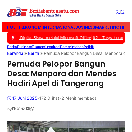
POLITIK
EKONOMI
INTERNASIONAL
BUSINESS
MARKETING
LIFES
asi Digital Siswa melalui Microsoft Office
|
#2 -
Tasyakuran Warga B
Berita
Business
Ekonomi
Inspirasi
Pemerintahan
Politik
Beranda
»
Berita
»
Pemuda Pelopor Bangun Desa: Menpora dan 
Pemuda Pelopor Bangun
Desa: Menpora dan Mendes
Hadiri Apel di Tangerang
17 Juni 2025
•
172
Dilihat
•
2 Menit membaca
Facebook
Twitter
Pinterest
Mail
WhatsApp