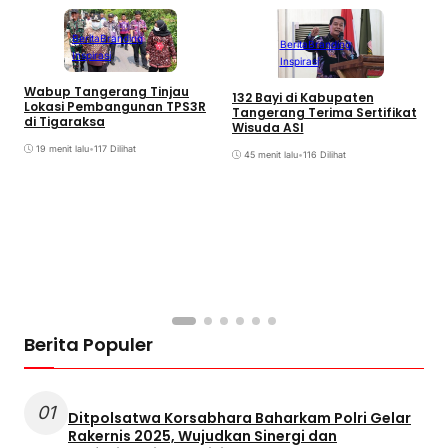
Berita
Branding
Berita
Branding
Inspirasi
Inspirasi
Wabup Tangerang Tinjau
D
132 Bayi di Kabupaten
Lokasi Pembangunan TPS3R
B
Tangerang Terima Sertifikat
di Tigaraksa
A
Wisuda ASI
19 menit lalu
•
117 Dilihat
45 menit lalu
•
116 Dilihat
Berita Populer
01
Ditpolsatwa Korsabhara Baharkam Polri Gelar
Rakernis 2025, Wujudkan Sinergi dan