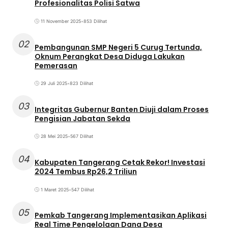
Profesionalitas Polisi Satwa
11 November 2025
•
853 Dilihat
02
Pembangunan SMP Negeri 5 Curug Tertunda,
Oknum Perangkat Desa Diduga Lakukan
Pemerasan
29 Juli 2025
•
823 Dilihat
03
Integritas Gubernur Banten Diuji dalam Proses
Pengisian Jabatan Sekda
28 Mei 2025
•
567 Dilihat
04
Kabupaten Tangerang Cetak Rekor! Investasi
2024 Tembus Rp26,2 Triliun
1 Maret 2025
•
547 Dilihat
05
Pemkab Tangerang Implementasikan Aplikasi
Real Time Pengelolaan Dana Desa