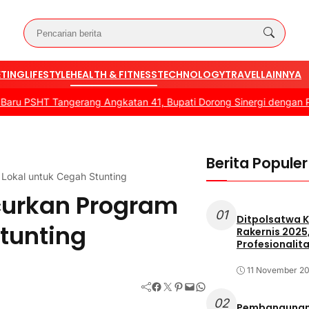
TING
LIFESTYLE
HEALTH & FITNESS
TECHNOLOGY
TRAVEL
LAINNYA
T Tangerang Angkatan 41, Bupati Dorong Sinergi dengan Pemerint
Berita Populer
okal untuk Cegah Stunting
urkan Program
01
Ditpolsatwa K
tunting
Rakernis 2025
Profesionalita
11 November 2
Facebook
Twitter
Pinterest
Mail
WhatsApp
02
Pembangunan 