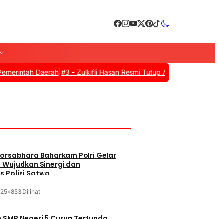
ah Daerah
|
#3 -
Zulkifli Hasan Resmi Tutup Apkasi Otonomi Expo 20
orsabhara Baharkam Polri Gelar
, Wujudkan Sinergi dan
s Polisi Satwa
025
•
853 Dilihat
SMP Negeri 5 Curug Tertunda,