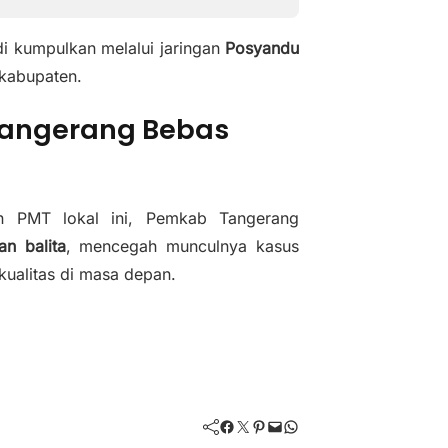
i kumpulkan melalui jaringan
Posyandu
 kabupaten.
Tangerang Bebas
n PMT lokal ini, Pemkab Tangerang
an balita
, mencegah munculnya kasus
kualitas di masa depan.
Facebook
Twitter
Pinterest
Mail
WhatsApp