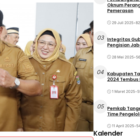
Oknum Perang
Pemerasan
29 Juli 2025
•
82
03
Integritas Gu
Pengisian Ja
28 Mei 2025
•
56
04
Kabupaten Tan
2024 Tembus R
1 Maret 2025
•
5
05
Pemkab Tange
Time Pengelo
11 April 2025
•
54
Kalender