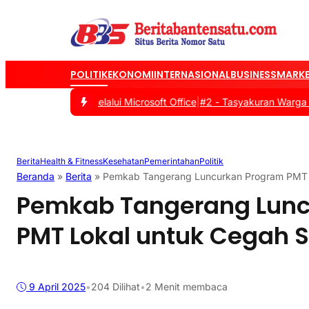
POLITIK
EKONOMI
INTERNASIONAL
BUSINESS
MARKE
tal Siswa melalui Microsoft Office
|
#2 -
Tasyakuran Warga Baru PSH
Berita
Health & Fitness
Kesehatan
Pemerintahan
Politik
Beranda
»
Berita
»
Pemkab Tangerang Luncurkan Program PMT L
Pemkab Tangerang Lunc
PMT Lokal untuk Cegah S
9 April 2025
•
204
Dilihat
•
2 Menit membaca