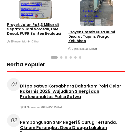
Berita
Branding
Infrastruktur
Berita
Branding
Inspirasi
Infrastruktur
Inspirasi
Proyek Jalan Rp3,3 Miliar di
W
Sepatan Jadi Sorotan, LSM
S
Proyek Hotmix Kuta Bumi
Desak PUPR Banten Evaluasi
D
Disorot Tajam, Warga
G
Keluhkan
55 menit lalu
•
14 Dilihat
7 jam lalu
•
45 Dilihat
Berita Populer
01
Ditpolsatwa Korsabhara Baharkam Polri Gelar
Rakernis 2025, Wujudkan Sinergi dan
Profesionalitas Polisi Satwa
11 November 2025
•
853 Dilihat
02
Pembangunan SMP Negeri 5 Curug Tertunda,
Oknum Perangkat Desa Diduga Lakukan