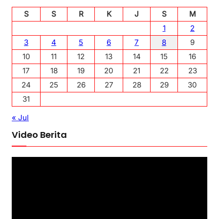
S
S
R
K
J
S
M
1
2
3
4
5
6
7
8
9
10
11
12
13
14
15
16
17
18
19
20
21
22
23
24
25
26
27
28
29
30
31
« Jul
Video Berita
P
e
m
u
t