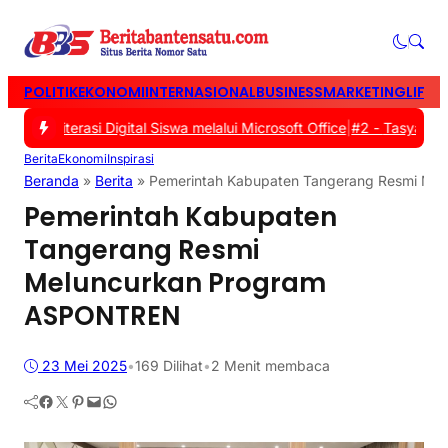
POLITIK
EKONOMI
INTERNASIONAL
BUSINESS
MARKETING
LIFES
 Literasi Digital Siswa melalui Microsoft Office
|
#2 -
Tasyakuran W
Berita
Ekonomi
Inspirasi
Beranda
»
Berita
»
Pemerintah Kabupaten Tangerang Resmi M
Pemerintah Kabupaten
Tangerang Resmi
Meluncurkan Program
ASPONTREN
23 Mei 2025
•
169
Dilihat
•
2 Menit membaca
Facebook
Twitter
Pinterest
Mail
WhatsApp