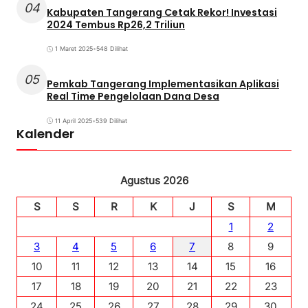
04
Kabupaten Tangerang Cetak Rekor! Investasi
2024 Tembus Rp26,2 Triliun
1 Maret 2025
•
548 Dilihat
05
Pemkab Tangerang Implementasikan Aplikasi
Real Time Pengelolaan Dana Desa
11 April 2025
•
539 Dilihat
Kalender
Agustus 2026
S
S
R
K
J
S
M
1
2
3
4
5
6
7
8
9
10
11
12
13
14
15
16
17
18
19
20
21
22
23
24
25
26
27
28
29
30