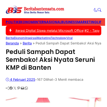
POLITIK
EKONOMI
INTERNASIONAL
BUSINESS
MARKETING
LIFES
 Literasi Digital Siswa melalui Microsoft Office
|
#2 -
Tasyakuran W
Berita
Ekonomi
Inspirasi
Marketing
Technology
Viral
Beranda
»
Berita
»
Peduli Sampah Dapat Sembako! Aksi Nyata S
Peduli Sampah Dapat
Sembako! Aksi Nyata Seruni
KMP di Banten
4 Februari 2025
•
167
Dilihat
•
3 Menit membaca
Facebook
Twitter
Pinterest
Mail
WhatsApp