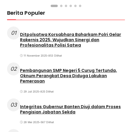
Berita Populer
01
Ditpolsatwa Korsabhara Baharkam Polri Gelar
Rakernis 2025, Wujudkan Sinergi dan
Profesionalitas Polisi Satwa
11 November 2025
•
853 Dilihat
02
Pembangunan SMP Negeri 5 Curug Tertunda,
Oknum Perangkat Desa Diduga Lakukan
Pemerasan
29 Juli 2025
•
825 Dilihat
03
Integritas Gubernur Banten Diuji dalam Proses
Pengisian Jabatan Sekda
28 Mei 2025
•
567 Dilihat