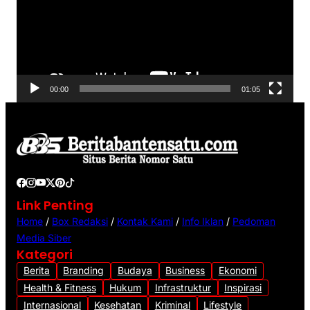
u
t
a
r
V
00:00
01:05
i
d
e
o
Link Penting
Home
/
Box Redaksi
/
Kontak Kami
/
Info Iklan
/
Pedoman
Media Siber
Kategori
Berita
Branding
Budaya
Business
Ekonomi
Health & Fitness
Hukum
Infrastruktur
Inspirasi
Internasional
Kesehatan
Kriminal
Lifestyle