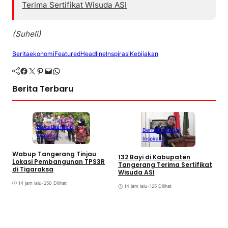
Terima Sertifikat Wisuda ASI
(Suheli)
Berita
ekonomi
Featured
Headline
Inspirasi
Kebijakan
Facebook
Twitter
Pinterest
Mail
WhatsApp
Berita Terbaru
Berita
Branding
Berita
Branding
Inspirasi
Inspirasi
Wabup Tangerang Tinjau
D
132 Bayi di Kabupaten
Lokasi Pembangunan TPS3R
B
Tangerang Terima Sertifikat
di Tigaraksa
A
Wisuda ASI
14 jam lalu
•
250 Dilihat
14 jam lalu
•
125 Dilihat