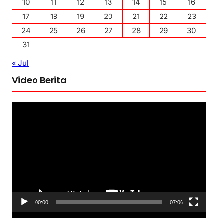
10
11
12
13
14
15
16
17
18
19
20
21
22
23
24
25
26
27
28
29
30
31
« Jul
Video Berita
P
e
m
u
t
a
r
V
00:00
07:06
i
P