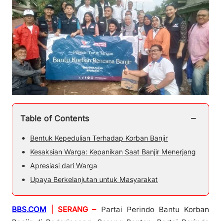
−
Table of Contents
Bentuk Kepedulian Terhadap Korban Banjir
Kesaksian Warga: Kepanikan Saat Banjir Menerjang
Apresiasi dari Warga
Upaya Berkelanjutan untuk Masyarakat
BBS.COM
| SERANG –
Partai Perindo Bantu Korban