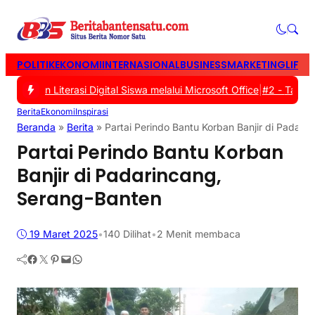
POLITIK
EKONOMI
INTERNASIONAL
BUSINESS
MARKETING
LIFES
kan Literasi Digital Siswa melalui Microsoft Office
|
#2 -
Tasyakura
Berita
Ekonomi
Inspirasi
Beranda
»
Berita
»
Partai Perindo Bantu Korban Banjir di Padari
Partai Perindo Bantu Korban
Banjir di Padarincang,
Serang-Banten
19 Maret 2025
•
140
Dilihat
•
2 Menit membaca
Facebook
Twitter
Pinterest
Mail
WhatsApp