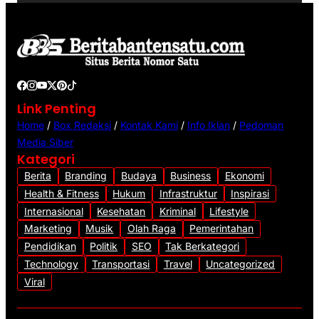
d
e
o
Link Penting
Home
/
Box Redaksi
/
Kontak Kami
/
Info Iklan
/
Pedoman
Media Siber
Kategori
Berita
Branding
Budaya
Business
Ekonomi
Health & Fitness
Hukum
Infrastruktur
Inspirasi
Internasional
Kesehatan
Kriminal
Lifestyle
Marketing
Musik
Olah Raga
Pemerintahan
Pendidikan
Politik
SEO
Tak Berkategori
Technology
Transportasi
Travel
Uncategorized
Viral