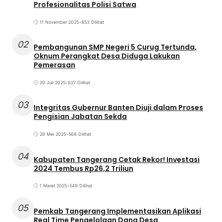
Profesionalitas Polisi Satwa
11 November 2025
•
853 Dilihat
02
Pembangunan SMP Negeri 5 Curug Tertunda,
Oknum Perangkat Desa Diduga Lakukan
Pemerasan
29 Juli 2025
•
827 Dilihat
03
Integritas Gubernur Banten Diuji dalam Proses
Pengisian Jabatan Sekda
28 Mei 2025
•
568 Dilihat
04
Kabupaten Tangerang Cetak Rekor! Investasi
2024 Tembus Rp26,2 Triliun
1 Maret 2025
•
549 Dilihat
05
Pemkab Tangerang Implementasikan Aplikasi
Real Time Pengelolaan Dana Desa