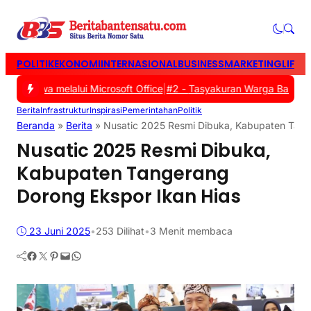
POLITIK
EKONOMI
INTERNASIONAL
BUSINESS
MARKETING
LIFES
 Siswa melalui Microsoft Office
|
#2 -
Tasyakuran Warga Baru PSHT T
Berita
Infrastruktur
Inspirasi
Pemerintahan
Politik
Beranda
»
Berita
»
Nusatic 2025 Resmi Dibuka, Kabupaten Tang
Nusatic 2025 Resmi Dibuka,
Kabupaten Tangerang
Dorong Ekspor Ikan Hias
23 Juni 2025
•
253
Dilihat
•
3 Menit membaca
Facebook
Twitter
Pinterest
Mail
WhatsApp