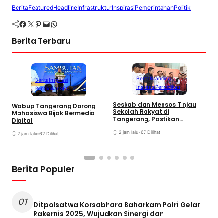
Berita
Featured
Headline
Infrastruktur
Inspirasi
Pemerintahan
Politik
Facebook
Twitter
Pinterest
Mail
WhatsApp
Berita Terbaru
Berita
Branding
Berita
Inspirasi
Inspirasi
Pendidikan
Pendidikan
SEO
Seskab dan Mensos Tinjau
Wabup Tangerang Dorong
K
Sekolah Rakyat di
Mahasiswa Bijak Bermedia
P
Tangerang, Pastikan
Digital
K
Kesiapan Calon Siswa
H
2 jam lalu
•
67 Dilihat
2 jam lalu
•
62 Dilihat
Berita Populer
01
Ditpolsatwa Korsabhara Baharkam Polri Gelar
Rakernis 2025, Wujudkan Sinergi dan