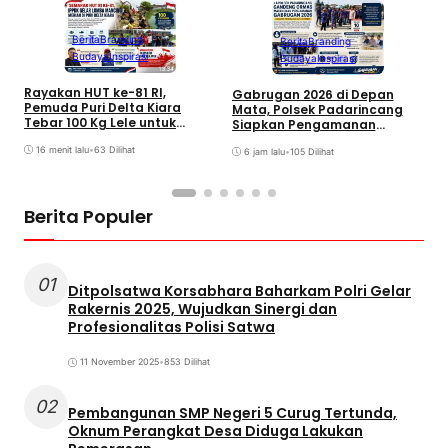
Berita
Branding
Berita
Branding
Budaya
Inspirasi
Budaya
Inspirasi
W
Rayakan HUT ke-81 RI,
Gabrugan 2026 di Depan
M
Pemuda Puri Delta Kiara
Mata, Polsek Padarincang
D
Tebar 100 Kg Lele untuk
Siapkan Pengamanan
Lomba Mancing
Terpadu
16 menit lalu
•
63 Dilihat
6 jam lalu
•
105 Dilihat
Berita Populer
01
Ditpolsatwa Korsabhara Baharkam Polri Gelar
Rakernis 2025, Wujudkan Sinergi dan
Profesionalitas Polisi Satwa
11 November 2025
•
853 Dilihat
02
Pembangunan SMP Negeri 5 Curug Tertunda,
Oknum Perangkat Desa Diduga Lakukan