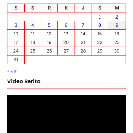
S
S
R
K
J
S
M
1
2
3
4
5
6
7
8
9
10
11
12
13
14
15
16
17
18
19
20
21
22
23
24
25
26
27
28
29
30
31
« Jul
Video Berita
P
e
m
u
t