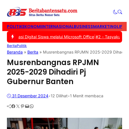
POLITIK
EKONOMI
INTERNASIONAL
BUSINESS
MARKETING
LIFES
iterasi Digital Siswa melalui Microsoft Office
|
#2 -
Tasyakuran Wa
Berita
Politik
Beranda
»
Berita
»
Musrenbangnas RPJMN 2025-2029 Dihadiri P
Musrenbangnas RPJMN
2025-2029 Dihadiri Pj
Gubernur Banten
31 Desember 2024
•
12
Dilihat
•
1 Menit membaca
Facebook
Twitter
Pinterest
Mail
WhatsApp