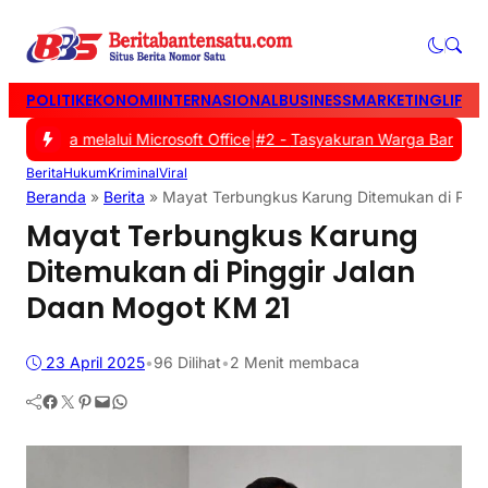
POLITIK
EKONOMI
INTERNASIONAL
BUSINESS
MARKETING
LIFES
 Siswa melalui Microsoft Office
|
#2 -
Tasyakuran Warga Baru PSHT 
Berita
Hukum
Kriminal
Viral
Beranda
»
Berita
»
Mayat Terbungkus Karung Ditemukan di Ping
Mayat Terbungkus Karung
Ditemukan di Pinggir Jalan
Daan Mogot KM 21
23 April 2025
•
96
Dilihat
•
2 Menit membaca
Facebook
Twitter
Pinterest
Mail
WhatsApp