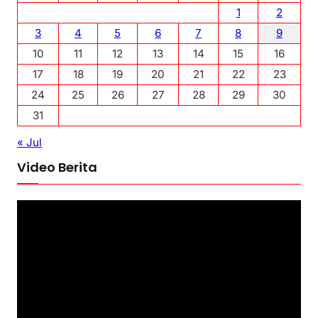
1
2
3
4
5
6
7
8
9
10
11
12
13
14
15
16
17
18
19
20
21
22
23
24
25
26
27
28
29
30
31
« Jul
Video Berita
P
e
m
u
t
a