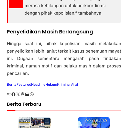
merasa kehilangan untuk berkoordinasi
dengan pihak kepolisian,” tambahnya.
Penyelidikan Masih Berlangsung
Hingga saat ini, pihak kepolisian masih melakukan
penyelidikan lebih lanjut terkait kasus penemuan mayat
ini. Dugaan sementara mengarah pada tindakan
kriminal, namun motif dan pelaku masih dalam proses
pencarian.
Berita
Featured
Headline
Hukum
Kriminal
Viral
Facebook
Twitter
Pinterest
Mail
WhatsApp
Berita Terbaru
Berita
Inspirasi