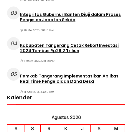
03
Integritas Gubernur Banten Diuji dalam Proses
Pengisian Jabatan Sekda
28 Mei 2025
•
568 Dilihat
04
Kabupaten Tangerang Cetak Rekor! Investasi
2024 Tembus Rp26,2 Triliun
1 Maret 2025
•
550 Dilihat
05
Pemkab Tangerang Implementasikan Aplikasi
Real Time Pengelolaan Dana Desa
11 April 2025
•
542 Dilihat
Kalender
Agustus 2026
S
S
R
K
J
S
M