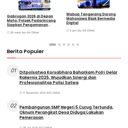
Berita
Branding
Pendidikan
SEO
Budaya
Inspirasi
S
Wabup Tangerang Dorong
Gabrugan 2026 di Depan
S
Mahasiswa Bijak Bermedia
Mata, Polsek Padarincang
T
Digital
Siapkan Pengamanan
K
Terpadu
9 jam lalu
•
66 Dilihat
28 menit lalu
•
94 Dilihat
Berita Populer
01
Ditpolsatwa Korsabhara Baharkam Polri Gelar
Rakernis 2025, Wujudkan Sinergi dan
Profesionalitas Polisi Satwa
11 November 2025
•
853 Dilihat
02
Pembangunan SMP Negeri 5 Curug Tertunda,
Oknum Perangkat Desa Diduga Lakukan
Pemerasan
29 Juli 2025
•
827 Dilihat