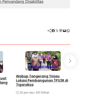
Penyandang Disabilitas
Facebook
Twitter
Pinterest
Mail
WhatsApp
Berita
Branding
Inspirasi
i
Berita
Branding
Wabup Tangerang Tinjau
kuat
132 Bayi di Kabup
Lokasi Pembangunan TPS3R di
dang
Tangerang Terima 
Tigaraksa
Wisuda ASI
20 jam lalu
•
331 Dilihat
20 jam lalu
•
127 Dilih