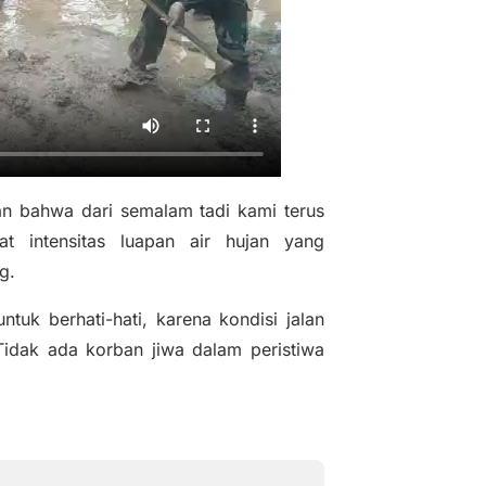
d
e
o
n bahwa dari semalam tadi kami terus
t intensitas luapan air hujan yang
g.
k berhati-hati, karena kondisi jalan
Tidak ada korban jiwa dalam peristiwa