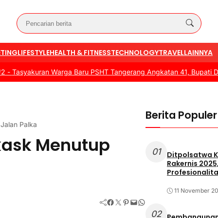
TING
LIFESTYLE
HEALTH & FITNESS
TECHNOLOGY
TRAVEL
LAINNYA
yakuran Warga Baru PSHT Tangerang Angkatan 41, Bupati Dorong S
Berita Populer
Jalan Palka
kask Menutup
01
Ditpolsatwa K
Rakernis 2025
Profesionalita
11 November 2
Facebook
Twitter
Pinterest
Mail
WhatsApp
02
Pembangunan 