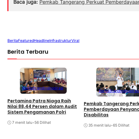
Baca juga:
Pemkab Tangerang Perkuat Pemberdayaan 
Berita
Featured
Headline
Infrastruktur
Viral
Berita Terbaru
Berita
Branding
Inspirasi
Berita
Branding
Inspiras
Pertamina Patra Niaga Raih
Pemkab Tangerang Per
Nilai 88,44 Persen dalam Audit
Pemberdayaan Penyan
Sistem Pengamanan Polri
Disabilitas
7 menit lalu
•
56 Dilihat
35 menit lalu
•
65 Dilihat