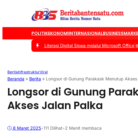
POLITIK
EKONOMI
INTERNASIONAL
BUSINESS
MARKE
ingkatkan Literasi Digital Siswa melalui Microsoft Office
|
#2 -
Tas
Berita
Infrastruktur
Viral
Beranda
»
Berita
»
Longsor di Gunung Parakask Menutup Akses 
Longsor di Gunung Para
Akses Jalan Palka
8 Maret 2025
•
111
Dilihat
•
2 Menit membaca