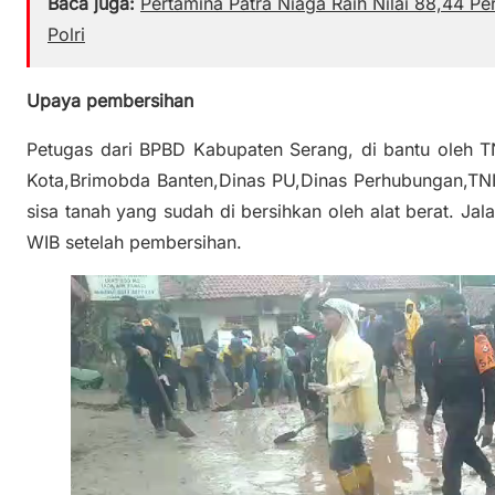
Baca juga:
Pertamina Patra Niaga Raih Nilai 88,44 P
Polri
Upaya pembersihan
Petugas dari BPBD Kabupaten Serang, di bantu oleh T
Kota,Brimobda Banten,Dinas PU,Dinas Perhubungan,TN
sisa tanah yang sudah di bersihkan oleh alat berat. Jala
WIB setelah pembersihan.