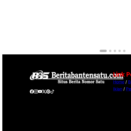
Link 
Home
/
B
Iklan
/
Pe