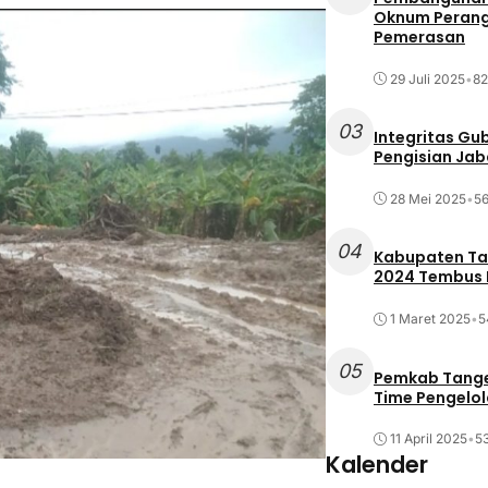
Oknum Perang
Pemerasan
29 Juli 2025
•
82
03
Integritas Gu
Pengisian Ja
28 Mei 2025
•
56
04
Kabupaten Tan
2024 Tembus R
1 Maret 2025
•
5
05
Pemkab Tange
Time Pengelo
11 April 2025
•
53
Kalender