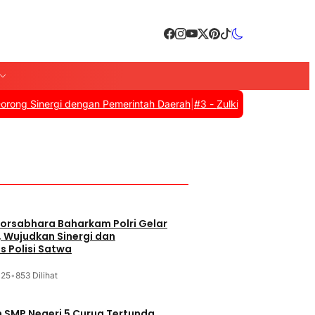
inergi dengan Pemerintah Daerah
|
#3 -
Zulkifli Hasan Resmi Tutup 
orsabhara Baharkam Polri Gelar
, Wujudkan Sinergi dan
s Polisi Satwa
025
•
853 Dilihat
SMP Negeri 5 Curug Tertunda,