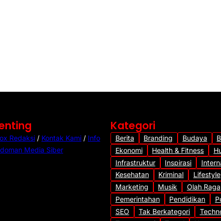
Penting
Kategori
ox Redaksi
/
Kontak Kami
/
Info
Berita
Branding
Budaya
B
doman Media Siber
Ekonomi
Health & Fitness
H
Infrastruktur
Inspirasi
Intern
Kesehatan
Kriminal
Lifestyle
Marketing
Musik
Olah Raga
Pemerintahan
Pendidikan
Po
SEO
Tak Berkategori
Techn