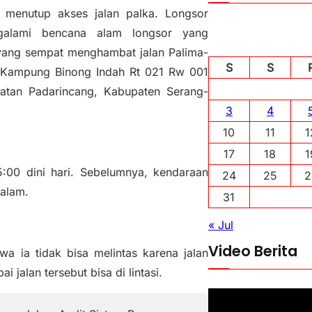
menutup akses jalan palka. Longsor
ngalami bencana alam longsor yang
yang sempat menghambat jalan Palima-
S
S
di Kampung Binong Indah Rt 021 Rw 001
tan Padarincang, Kabupaten Serang-
3
4
10
11
1
17
18
1
15:00 dini hari. Sebelumnya, kendaraan
24
25
2
malam.
31
« Jul
Video Berita
a ia tidak bisa melintas karena jalan
 jalan tersebut bisa di lintasi.
P