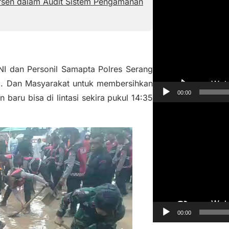
ersen dalam Audit Sistem Pengamanan
e
m
u
t
a
NI dan Personil Samapta Polres Serang
r
I. Dan Masyarakat untuk membersihkan
V
00:00
n baru bisa di lintasi sekira pukul 14:35
i
P
d
e
e
m
o
u
t
a
r
V
00:00
i