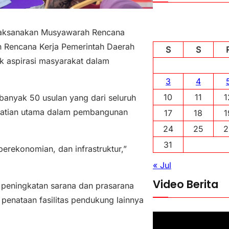
laksanakan Musyawarah Rencana
 Rencana Kerja Pemerintah Daerah
S
S
k aspirasi masyarakat dalam
3
4
10
11
1
banyak 50 usulan yang dari seluruh
erhatian utama dalam pembangunan
17
18
1
24
25
2
31
perekonomian, dan infrastruktur,”
« Jul
Video Berita
h peningkatan sarana dan prasarana
penataan fasilitas pendukung lainnya
P