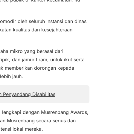
d
e
komodir oleh seluruh instansi dan dinas
o
katan kualitas dan kesejahteraan
saha mikro yang berasal dari
pik, dan jamur tiram, untuk ikut serta
ntuk memberikan dorongan kepada
ebih jauh.
Penyandang Disabilitas
di lengkapi dengan Musrenbang Awards,
an Musrenbang secara serius dan
tensi lokal mereka.