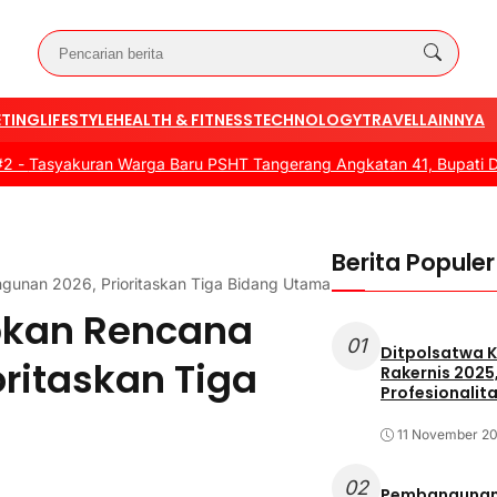
TING
LIFESTYLE
HEALTH & FITNESS
TECHNOLOGY
TRAVEL
LAINNYA
syakuran Warga Baru PSHT Tangerang Angkatan 41, Bupati Dorong 
Berita Populer
unan 2026, Prioritaskan Tiga Bidang Utama
pkan Rencana
01
Ditpolsatwa K
ritaskan Tiga
Rakernis 2025
Profesionalita
11 November 2
02
Pembangunan 