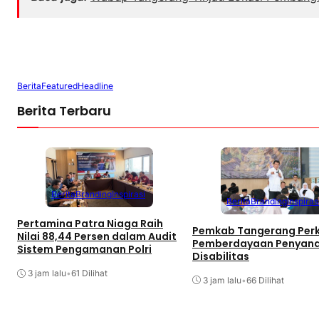
Berita
Featured
Headline
Berita Terbaru
Berita
Branding
Inspirasi
Berita
Branding
Inspiras
Pertamina Patra Niaga Raih
Pemkab Tangerang Per
Nilai 88,44 Persen dalam Audit
Pemberdayaan Penyan
Sistem Pengamanan Polri
Disabilitas
3 jam lalu
•
61 Dilihat
3 jam lalu
•
66 Dilihat