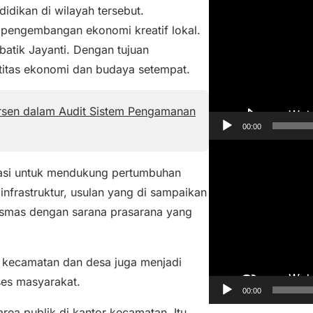
e
idikan di wilayah tersebut.
m
 pengembangan ekonomi kreatif lokal.
u
batik Jayanti. Dengan tujuan
t
titas ekonomi dan budaya setempat.
a
r
ersen dalam Audit Sistem Pengamanan
V
00:00
i
P
d
e
orasi untuk mendukung pertumbuhan
e
m
infrastruktur, usulan yang di sampaikan
o
u
esmas dengan sarana prasarana yang
t
a
os kecamatan dan desa juga menjadi
r
ses masyarakat.
V
00:00
i
rea publik di kantor kecamatan. Itu