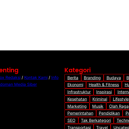
Penting
Kategori
ox Redaksi
/
Kontak Kami
/
Info
Berita
Branding
Budaya
B
doman Media Siber
Ekonomi
Health & Fitness
H
Infrastruktur
Inspirasi
Intern
Kesehatan
Kriminal
Lifestyle
Marketing
Musik
Olah Raga
Pemerintahan
Pendidikan
Po
SEO
Tak Berkategori
Techn
Transportasi
Travel
Uncateg