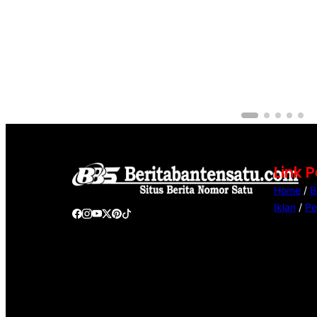
Link 
Home
/
B
Iklan
/
Pe