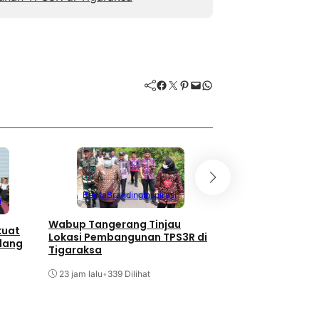
Facebook
Twitter
Pinterest
Mail
WhatsApp
Berita
Branding
Inspirasi
i
Berita
Branding
Wabup Tangerang Tinjau
kuat
132 Bayi di Kabup
Lokasi Pembangunan TPS3R di
dang
Tangerang Terima 
Tigaraksa
Wisuda ASI
23 jam lalu
•
339 Dilihat
7 Agustus 2026
•
127 