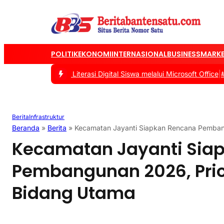
POLITIK
EKONOMI
INTERNASIONAL
BUSINESS
MARKE
Tingkatkan Literasi Digital Siswa melalui Microsoft Office
|
#2 -
Ta
Berita
Infrastruktur
Beranda
»
Berita
»
Kecamatan Jayanti Siapkan Rencana Pembang
Kecamatan Jayanti Sia
Pembangunan 2026, Prio
Bidang Utama