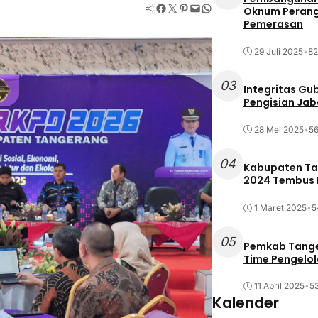
Facebook
Twitter
Pinterest
Mail
WhatsApp
Oknum Perang
Pemerasan
29 Juli 2025
•
82
03
Integritas Gu
Pengisian Ja
28 Mei 2025
•
56
04
Kabupaten Tan
2024 Tembus R
1 Maret 2025
•
5
05
Pemkab Tange
Time Pengelo
11 April 2025
•
53
Kalender