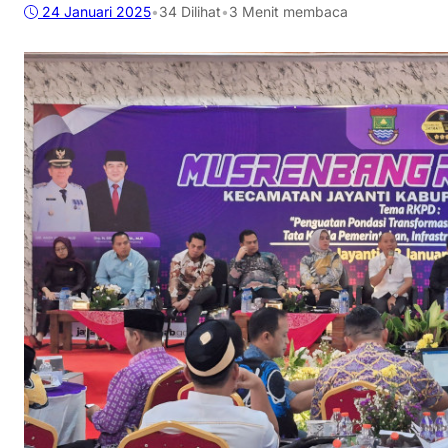
24 Januari 2025
•
34
Dilihat
•
3 Menit membaca