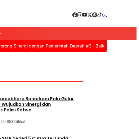
Sinergi dengan Pemerintah Daerah
|
#3 -
Zulkifli Hasan Resmi Tutup
orsabhara Baharkam Polri Gelar
, Wujudkan Sinergi dan
s Polisi Satwa
025
•
853 Dilihat
SMP Negeri 5 Curug Tertunda,