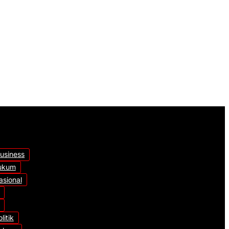
ak Tengah
tas Proyek
t
usiness
ukum
asional
litik