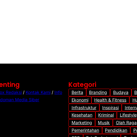
Beton Jalan Rimp
Mulai Retak, Kuali
Dipertanyakan
23 jam lalu
•
27 Diliha
Penting
Kategori
ox Redaksi
/
Kontak Kami
/
Info
Berita
Branding
Budaya
B
doman Media Siber
Ekonomi
Health & Fitness
H
Infrastruktur
Inspirasi
Intern
Kesehatan
Kriminal
Lifestyle
Marketing
Musik
Olah Raga
Pemerintahan
Pendidikan
Po