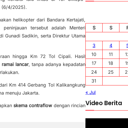
u (6/4/2025).
an helikopter dari Bandara Kertajati,
S
S
peninjauan tersebut adalah Menteri
 Gunadi Sadikin, serta Direktur Utama
3
4
10
11
1
raan hingga Km 72 Tol Cipali. Hasil
17
18
1
i
ramai lancar
, tanpa adanya kepadatan
24
25
2
rlakukan.
31
 dari Km 414 Gerbang Tol Kalikangkung
« Jul
a menuju Jakarta.
Video Berita
rapkan
skema contraflow
dengan rincian
P