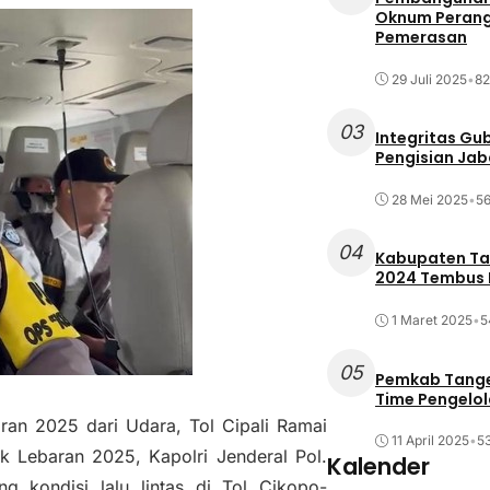
Oknum Perang
Pemerasan
29 Juli 2025
•
82
03
Integritas Gu
Pengisian Ja
28 Mei 2025
•
56
04
Kabupaten Tan
2024 Tembus R
1 Maret 2025
•
5
05
Pemkab Tange
Time Pengelo
ran 2025 dari Udara, Tol Cipali Ramai
11 April 2025
•
53
k Lebaran 2025, Kapolri Jenderal Pol.
Kalender
g kondisi lalu lintas di Tol Cikopo-