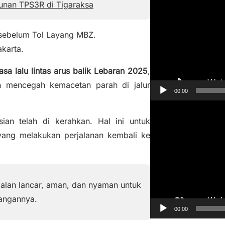
e
unan TPS3R di Tigaraksa
m
u
 sebelum Tol Layang MBZ.
t
karta.
a
asa lalu lintas arus balik Lebaran 2025
,
r
n mencegah kemacetan parah di jalur
V
00:00
i
P
d
ian telah di kerahkan. Hal ini untuk
e
e
ng melakukan perjalanan kembali ke
m
o
u
t
a
jalan lancar, aman, dan nyaman untuk
r
rangannya.
V
00:00
i