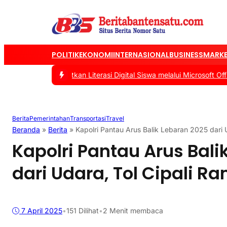
POLITIK
EKONOMI
INTERNASIONAL
BUSINESS
MARKE
okus Tingkatkan Literasi Digital Siswa melalui Microsoft Office
|
#2
Berita
Pemerintahan
Transportasi
Travel
Beranda
»
Berita
»
Kapolri Pantau Arus Balik Lebaran 2025 dari 
Kapolri Pantau Arus Bali
dari Udara, Tol Cipali R
7 April 2025
•
151
Dilihat
•
2 Menit membaca