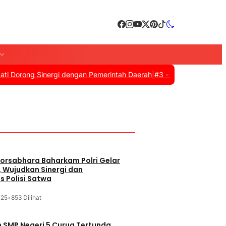
rong Sinergi dengan Pemerintah Daerah
|
#3 -
Zulkifli Hasan Resmi 
orsabhara Baharkam Polri Gelar
, Wujudkan Sinergi dan
s Polisi Satwa
025
•
853 Dilihat
SMP Negeri 5 Curug Tertunda,