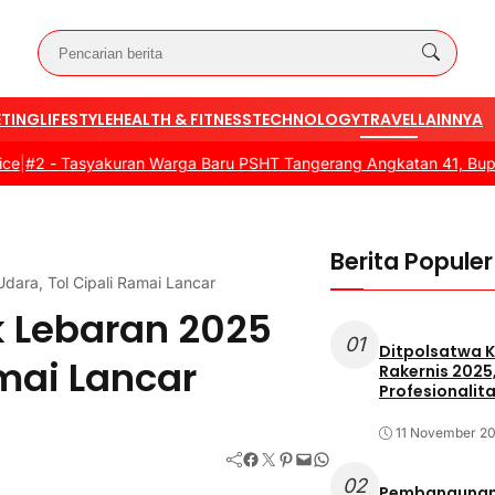
TING
LIFESTYLE
HEALTH & FITNESS
TECHNOLOGY
TRAVEL
LAINNYA
 -
Tasyakuran Warga Baru PSHT Tangerang Angkatan 41, Bupati Do
Berita Populer
Udara, Tol Cipali Ramai Lancar
k Lebaran 2025
01
Ditpolsatwa K
amai Lancar
Rakernis 2025
Profesionalita
11 November 2
Facebook
Twitter
Pinterest
Mail
WhatsApp
02
Pembangunan 