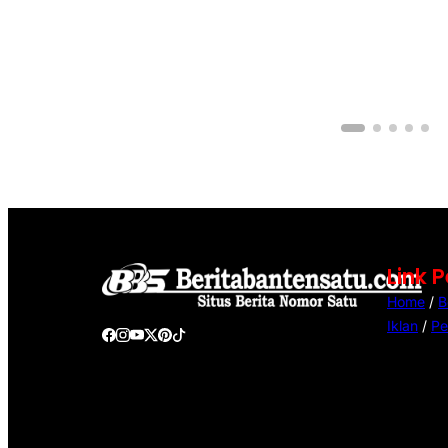
Link 
Home
/
B
Iklan
/
Pe