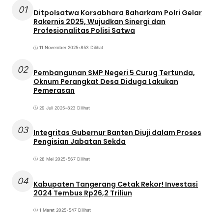
01
Ditpolsatwa Korsabhara Baharkam Polri Gelar
Rakernis 2025, Wujudkan Sinergi dan
Profesionalitas Polisi Satwa
11 November 2025
•
853 Dilihat
02
Pembangunan SMP Negeri 5 Curug Tertunda,
Oknum Perangkat Desa Diduga Lakukan
Pemerasan
29 Juli 2025
•
823 Dilihat
03
Integritas Gubernur Banten Diuji dalam Proses
Pengisian Jabatan Sekda
28 Mei 2025
•
567 Dilihat
04
Kabupaten Tangerang Cetak Rekor! Investasi
2024 Tembus Rp26,2 Triliun
1 Maret 2025
•
547 Dilihat