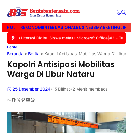
POLITIK
EKONOMI
INTERNASIONAL
BUSINESS
MARKETING
LIFES
kan Literasi Digital Siswa melalui Microsoft Office
|
#2 -
Tasyakura
Berita
Beranda
»
Berita
»
Kapolri Antisipasi Mobilitas Warga Di Libur Na
Kapolri Antisipasi Mobilitas
Warga Di Libur Nataru
25 Desember 2024
•
15
Dilihat
•
2 Menit membaca
Facebook
Twitter
Pinterest
Mail
WhatsApp