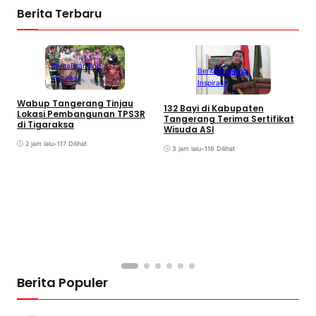
Berita Terbaru
Berita
Branding
Berita
Branding
Inspirasi
Inspirasi
Wabup Tangerang Tinjau
D
132 Bayi di Kabupaten
Lokasi Pembangunan TPS3R
B
Tangerang Terima Sertifikat
di Tigaraksa
A
Wisuda ASI
2 jam lalu
•
117 Dilihat
3 jam lalu
•
116 Dilihat
Berita Populer