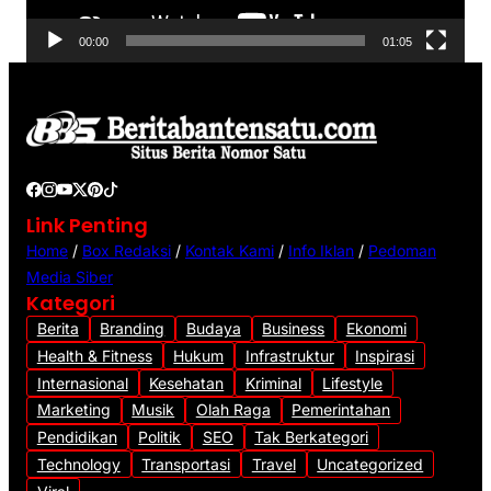
V
00:00
01:05
i
d
e
o
Link Penting
Home
/
Box Redaksi
/
Kontak Kami
/
Info Iklan
/
Pedoman
Media Siber
Kategori
Berita
Branding
Budaya
Business
Ekonomi
Health & Fitness
Hukum
Infrastruktur
Inspirasi
Internasional
Kesehatan
Kriminal
Lifestyle
Marketing
Musik
Olah Raga
Pemerintahan
Pendidikan
Politik
SEO
Tak Berkategori
Technology
Transportasi
Travel
Uncategorized